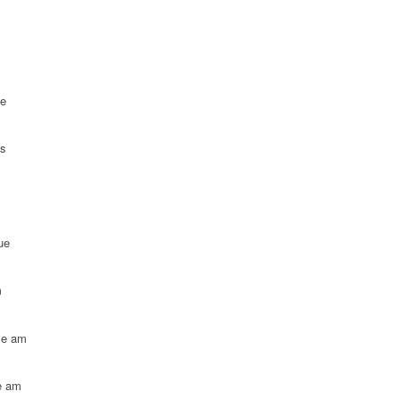
ue
es
ue
m
le am
e am