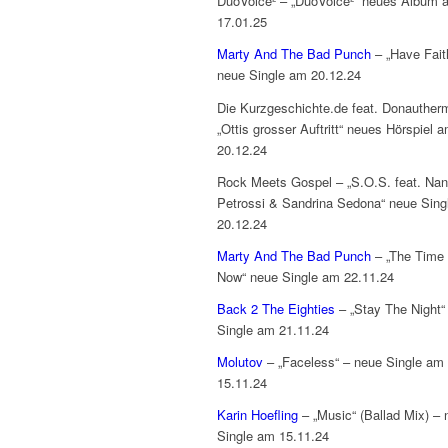
DuoVoice² – „DuoVoice²“ neues Album 
17.01.25
Marty And The Bad Punch
– „Have Fait
neue Single am 20.12.24
Die Kurzgeschichte.de feat. Donauther
„Ottis grosser Auftritt“ neues Hörspiel 
20.12.24
Rock Meets Gospel – „S.O.S. feat. Na
Petrossi & Sandrina Sedona“ neue Sing
20.12.24
Marty And The Bad Punch
– „The Time 
Now“ neue Single am 22.11.24
Back 2 The Eighties
– „Stay The Night“
Single am 21.11.24
Molutov
– „Faceless“ – neue Single am
15.11.24
Karin Hoefling
– „Music“ (Ballad Mix) – 
Single am 15.11.24