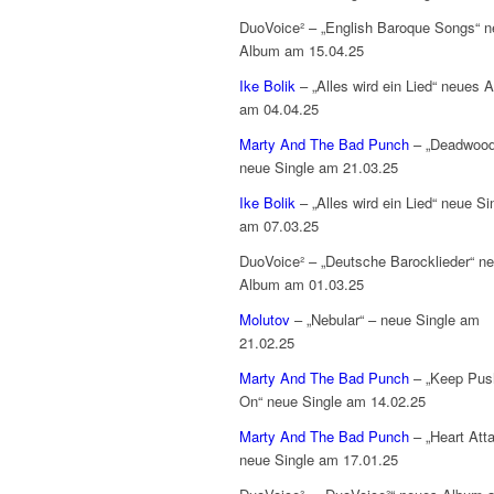
DuoVoice² – „English Baroque Songs“ 
Album am 15.04.25
Ike Bolik
– „Alles wird ein Lied“ neues 
am 04.04.25
Marty And The Bad Punch
– „Deadwood
neue Single am 21.03.25
Ike Bolik
– „Alles wird ein Lied“ neue Si
am 07.03.25
DuoVoice² – „Deutsche Barocklieder“ n
Album am 01.03.25
Molutov
– „Nebular“ – neue Single am
21.02.25
Marty And The Bad Punch
– „Keep Push
On“ neue Single am 14.02.25
Marty And The Bad Punch
– „Heart Att
neue Single am 17.01.25