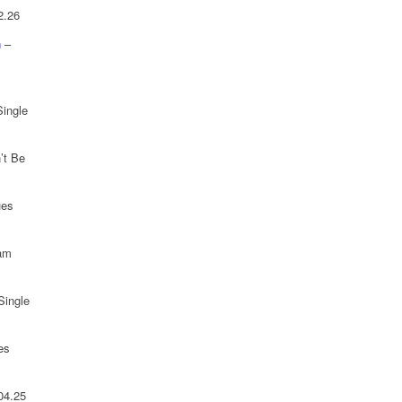
2.26
n
–
Single
’t Be
ues
 am
Single
es
04.25