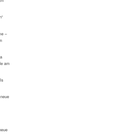
am
h“
me –
am
na
le am
Is
 neue
neue