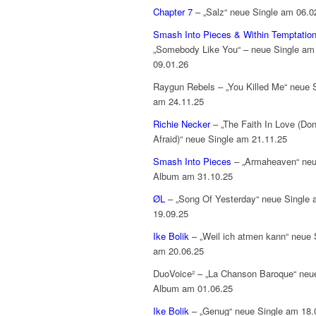
Chapter 7
– „Salz“ neue Single am 06.0
Smash Into Pieces & Within Temptatio
„Somebody Like You“ – neue Single am
09.01.26
Raygun Rebels – „You Killed Me“ neue 
am 24.11.25
Richie Necker
– „The Faith In Love (Don
Afraid)“ neue Single am 21.11.25
Smash Into Pieces
– „Armaheaven“ ne
Album am 31.10.25
ØL
– „Song Of Yesterday“ neue Single
19.09.25
Ike Bolik
– „Weil ich atmen kann“ neue 
am 20.06.25
DuoVoice² – „La Chanson Baroque“ neu
Album am 01.06.25
Ike Bolik
– „Genug“ neue Single am 18.