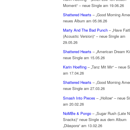
Moment“ – neue Single am 19.06.26
Shattered Hearts
– „Good Morning Amer
neues Album am 05.06.26
Marty And The Bad Punch
– „Have Fait
(Acoustic Version)“ – neue Single am
29.05.26
Shattered Hearts
– „American Dream Ki
neue Single am 15.05.26
Karin Hoefling
– „Tanz Mit Mir“ – neue S
am 17.04.26
Shattered Hearts
– „Good Morning Amer
neue Single am 27.03.26
Smash Into Pieces
– „Hollow“ – neue Si
am 20.02.26
NoMBe & Pongo
– „Sugar Rush (Late N
Snacks)“ neue Single aus dem Album
„Diàspora“ am 13.02.26