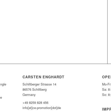
CARSTEN ENGHARDT
OPE
ngle
Schiltberger Strasse 14
Mo-Fr
86576 Schiltberg
Sa: 8
Germany
So: 8
ue
+49 8259 828 456
info[at]ce-promotion[dot]de
IMP