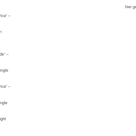
hier 
ica“ –
h
ds“ –
ingle
ica“ –
ngle
ight