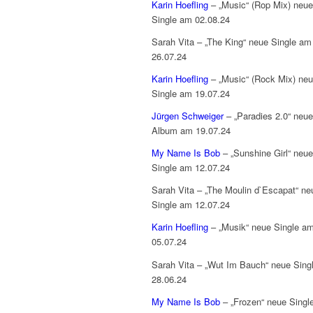
Karin Hoefling
– „Music“ (Rop Mix) neue
Single am 02.08.24
Sarah Vita – „The King“ neue Single am
26.07.24
Karin Hoefling
– „Music“ (Rock Mix) ne
Single am 19.07.24
Jürgen Schweiger
– „Paradies 2.0“ neu
Album am 19.07.24
My Name Is Bob
– „Sunshine Girl“ neue
Single am 12.07.24
Sarah Vita – „The Moulin d`Escapat“ ne
Single am 12.07.24
Karin Hoefling
– „Musik“ neue Single a
05.07.24
Sarah Vita – „Wut Im Bauch“ neue Sing
28.06.24
My Name Is Bob
– „Frozen“ neue Singl