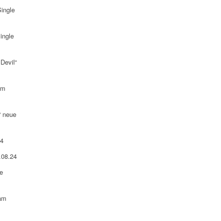
ingle
ingle
Devil“
am
“ neue
24
.08.24
e
 am