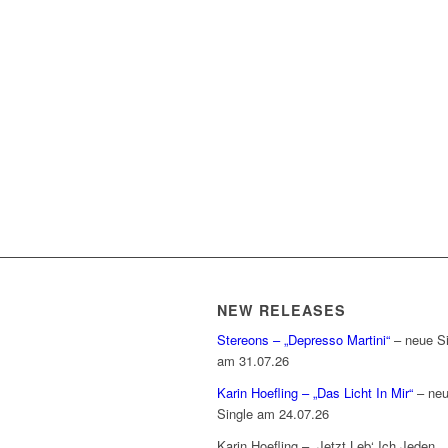
NEW RELEASES
Stereons – „Depresso Martini“
– neue Si
am 31.07.26
Karin Hoefling – „Das Licht In Mir“
– ne
Single am 24.07.26
Karin Hoefling – „Jetzt Leb‘ Ich Jeden