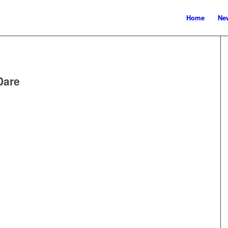
Home
New
Dare