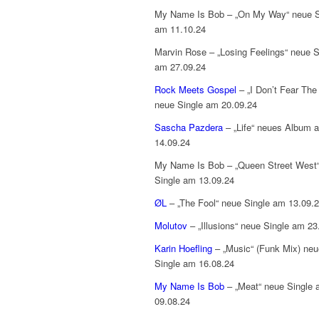
My Name Is Bob – „On My Way“ neue S
am 11.10.24
Marvin Rose – „Losing Feelings“ neue S
am 27.09.24
Rock Meets Gospel
– „I Don’t Fear The 
neue Single am 20.09.24
Sascha Pazdera
– „Life“ neues Album 
14.09.24
My Name Is Bob – „Queen Street West
Single am 13.09.24
ØL
– „The Fool“ neue Single am 13.09.
Molutov
– „Illusions“ neue Single am 23
Karin Hoefling
– „Music“ (Funk Mix) neu
Single am 16.08.24
My Name Is Bob
– „Meat“ neue Single
09.08.24