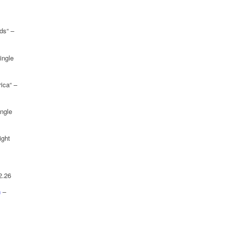
ds“ –
ingle
ica“ –
ngle
ight
2.26
n
–