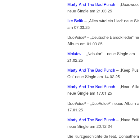
Marty And The Bad Punch
– „Deadwood
neue Single am 21.03.25
Ike Bolik
– „Alles wird ein Lied“ neue Si
am 07.03.25
DuoVoice² – „Deutsche Barocklieder“ n
Album am 01.03.25
Molutov
– „Nebular“ – neue Single am
21.02.25
Marty And The Bad Punch
– „Keep Push
On“ neue Single am 14.02.25
Marty And The Bad Punch
– „Heart Att
neue Single am 17.01.25
DuoVoice² – „DuoVoice²“ neues Album 
17.01.25
Marty And The Bad Punch
– „Have Fait
neue Single am 20.12.24
Die Kurzgeschichte.de feat. Donauther