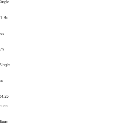
Single
’t Be
ues
 am
Single
es
04.25
neues
Album