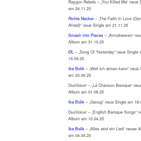
Raygun Rebels – „You Killed Me“ neue 
am 24.11.25
Richie Necker
– „The Faith In Love (Don
Afraid)“ neue Single am 21.11.25
Smash Into Pieces
– „Armaheaven“ ne
Album am 31.10.25
ØL
– „Song Of Yesterday“ neue Single
19.09.25
Ike Bolik
– „Weil ich atmen kann“ neue 
am 20.06.25
DuoVoice² – „La Chanson Baroque“ neu
Album am 01.06.25
Ike Bolik
– „Genug“ neue Single am 18.
DuoVoice² – „English Baroque Songs“ 
Album am 15.04.25
Ike Bolik
– „Alles wird ein Lied“ neues 
am 04.04.25