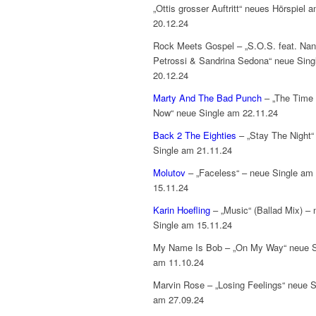
„Ottis grosser Auftritt“ neues Hörspiel 
20.12.24
Rock Meets Gospel – „S.O.S. feat. Na
Petrossi & Sandrina Sedona“ neue Sing
20.12.24
Marty And The Bad Punch
– „The Time 
Now“ neue Single am 22.11.24
Back 2 The Eighties
– „Stay The Night“
Single am 21.11.24
Molutov
– „Faceless“ – neue Single am
15.11.24
Karin Hoefling
– „Music“ (Ballad Mix) – 
Single am 15.11.24
My Name Is Bob – „On My Way“ neue S
am 11.10.24
Marvin Rose – „Losing Feelings“ neue S
am 27.09.24