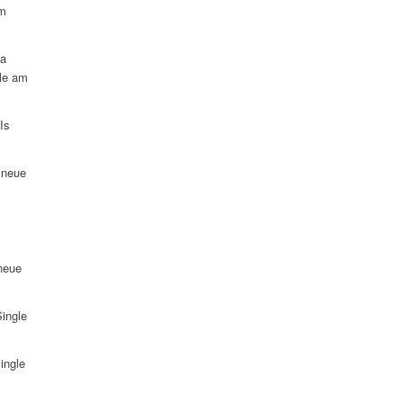
am
na
le am
Is
 neue
neue
ingle
ingle