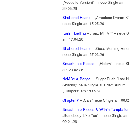
(Acoustic Version)“ – neue Single am
29.05.26
Shattered Hearts
– „American Dream Ki
neue Single am 15.05.26
Karin Hoefling
– „Tanz Mit Mir“ – neue S
am 17.04.26
Shattered Hearts
– „Good Morning Amer
neue Single am 27.03.26
Smash Into Pieces
– „Hollow“ – neue Si
am 20.02.26
NoMBe & Pongo
– „Sugar Rush (Late N
Snacks)“ neue Single aus dem Album
„Diàspora“ am 13.02.26
Chapter 7
– „Salz“ neue Single am 06.0
Smash Into Pieces & Within Temptatio
„Somebody Like You“ – neue Single am
09.01.26