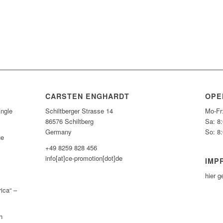
CARSTEN ENGHARDT
OPE
ngle
Schiltberger Strasse 14
Mo-Fr
86576 Schiltberg
Sa: 8
Germany
So: 8
ue
+49 8259 828 456
info[at]ce-promotion[dot]de
IMP
hier 
ica“ –
h