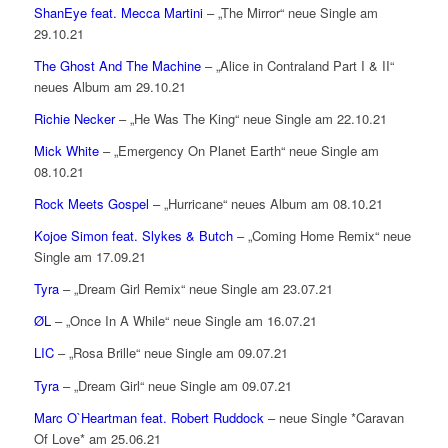
ShanEye feat. Mecca Martini
– „The Mirror“ neue Single am
29.10.21
The Ghost And The Machine
– „Alice in Contraland Part I & II“
neues Album am 29.10.21
Richie Necker
– „He Was The King“ neue Single am 22.10.21
Mick White
– „Emergency On Planet Earth“ neue Single am
08.10.21
Rock Meets Gospel
– „Hurricane“ neues Album am 08.10.21
Kojoe Simon feat. Slykes & Butch
– „Coming Home Remix“ neue
Single am 17.09.21
Tyra
– „Dream Girl Remix“ neue Single am 23.07.21
ØL
– „Once In A While“ neue Single am 16.07.21
LIC
– „Rosa Brille“ neue Single am 09.07.21
Tyra
– „Dream Girl“ neue Single am 09.07.21
Marc O`Heartman feat. Robert Ruddock
– neue Single *Caravan
Of Love* am 25.06.21