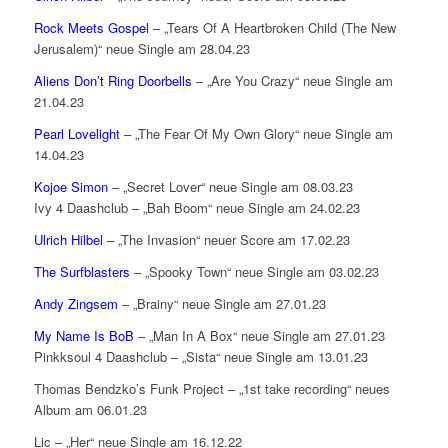
Rock Meets Gospel
– „Tears Of A Heartbroken Child (The New
Jerusalem)“ neue Single am 28.04.23
Aliens Don’t Ring Doorbells
– „Are You Crazy“ neue Single am
21.04.23
Pearl Lovelight
– „The Fear Of My Own Glory“ neue Single am
14.04.23
Kojoe Simon
– „Secret Lover“ neue Single am 08.03.23
Ivy 4 Daashclub – „Bah Boom“ neue Single am 24.02.23
Ulrich Hilbel
– „The Invasion“ neuer Score am 17.02.23
The Surfblasters
– „Spooky Town“ neue Single am 03.02.23
Andy Zingsem
– „Brainy“ neue Single am 27.01.23
My Name Is BoB
– „Man In A Box“ neue Single am 27.01.23
Pinkksoul 4 Daashclub – „Sista“ neue Single am 13.01.23
Thomas Bendzko’s Funk Project – „1st take recording“ neues
Album am 06.01.23
Lic – „Her“ neue Single am 16.12.22