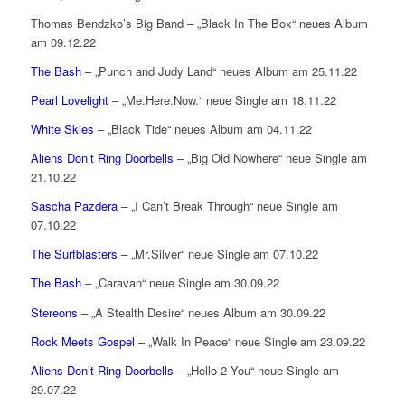
Thomas Bendzko’s Big Band – „Black In The Box“ neues Album
am 09.12.22
The Bash
– „Punch and Judy Land“ neues Album am 25.11.22
Pearl Lovelight
– „Me.Here.Now.“ neue Single am 18.11.22
White Skies
– „Black Tide“ neues Album am 04.11.22
Aliens Don’t Ring Doorbells
– „Big Old Nowhere“ neue Single am
21.10.22
Sascha Pazdera
– „I Can’t Break Through“ neue Single am
07.10.22
The Surfblasters
– „Mr.Silver“ neue Single am 07.10.22
The Bash
– „Caravan“ neue Single am 30.09.22
Stereons
– „A Stealth Desire“ neues Album am 30.09.22
Rock Meets Gospel
– „Walk In Peace“ neue Single am 23.09.22
Aliens Don’t Ring Doorbells
– „Hello 2 You“ neue Single am
29.07.22