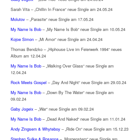
Sarah Vita – „Chillin In France“ neue Single am 24.05.24
Molutov
– „Parasite“ neue Single am 17.05.24
My Name Is Bob
– „My Name Is Bob“ neue Single am 10.05.24
Kojoe Simon
– „Mi Amor“ neue Single am 24.04.24
Thomas Bendzko – „Hiphouse Live im Feierwerk 1994“ neues
Album am 12.04.24
My Name Is Bob
– „Walking Over Glass“ neue Single am
12.04.24
Rock Meets Gospel
– „Day And Night“ neue Single am 29.03.24
My Name Is Bob
– „Down By The Water“ neue Single am
09.02.24
Gaby Jogeix
– „War“ neue Single am 09.02.24
My Name Is Bob
– „Dead And Naked“ neue Single am 11.01.24
Andy Zingsem & Whyteboy
– „Ride On“ neue Single am 15.12.23
Stephan Sulke & Rosanna
– „Morgenstern“ neue Single am