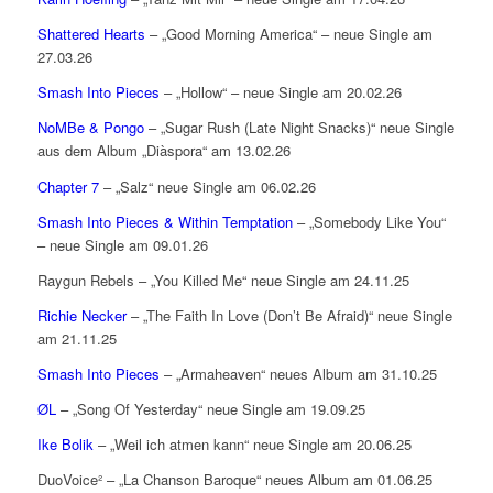
Shattered Hearts
– „Good Morning America“ – neue Single am
27.03.26
Smash Into Pieces
– „Hollow“ – neue Single am 20.02.26
NoMBe & Pongo
– „Sugar Rush (Late Night Snacks)“ neue Single
aus dem Album „Diàspora“ am 13.02.26
Chapter 7
– „Salz“ neue Single am 06.02.26
Smash Into Pieces & Within Temptation
– „Somebody Like You“
– neue Single am 09.01.26
Raygun Rebels – „You Killed Me“ neue Single am 24.11.25
Richie Necker
– „The Faith In Love (Don’t Be Afraid)“ neue Single
am 21.11.25
Smash Into Pieces
– „Armaheaven“ neues Album am 31.10.25
ØL
– „Song Of Yesterday“ neue Single am 19.09.25
Ike Bolik
– „Weil ich atmen kann“ neue Single am 20.06.25
DuoVoice² – „La Chanson Baroque“ neues Album am 01.06.25