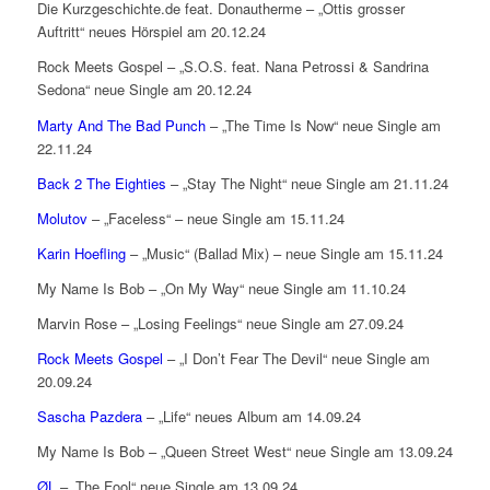
Die Kurzgeschichte.de feat. Donautherme – „Ottis grosser
Auftritt“ neues Hörspiel am 20.12.24
Rock Meets Gospel – „S.O.S. feat. Nana Petrossi & Sandrina
Sedona“ neue Single am 20.12.24
Marty And The Bad Punch
– „The Time Is Now“ neue Single am
22.11.24
Back 2 The Eighties
– „Stay The Night“ neue Single am 21.11.24
Molutov
– „Faceless“ – neue Single am 15.11.24
Karin Hoefling
– „Music“ (Ballad Mix) – neue Single am 15.11.24
My Name Is Bob – „On My Way“ neue Single am 11.10.24
Marvin Rose – „Losing Feelings“ neue Single am 27.09.24
Rock Meets Gospel
– „I Don’t Fear The Devil“ neue Single am
20.09.24
Sascha Pazdera
– „Life“ neues Album am 14.09.24
My Name Is Bob – „Queen Street West“ neue Single am 13.09.24
ØL
– „The Fool“ neue Single am 13.09.24