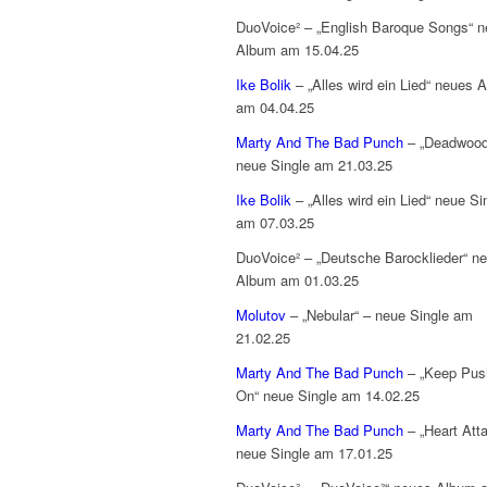
DuoVoice² – „English Baroque Songs“ 
Album am 15.04.25
Ike Bolik
– „Alles wird ein Lied“ neues 
am 04.04.25
Marty And The Bad Punch
– „Deadwood
neue Single am 21.03.25
Ike Bolik
– „Alles wird ein Lied“ neue Si
am 07.03.25
DuoVoice² – „Deutsche Barocklieder“ n
Album am 01.03.25
Molutov
– „Nebular“ – neue Single am
21.02.25
Marty And The Bad Punch
– „Keep Push
On“ neue Single am 14.02.25
Marty And The Bad Punch
– „Heart Att
neue Single am 17.01.25