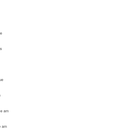
ue
es
ue
m
le am
e am