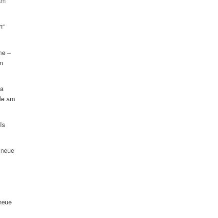
am
h“
me –
am
na
le am
Is
 neue
neue