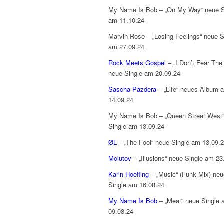
My Name Is Bob – „On My Way“ neue S
am 11.10.24
Marvin Rose – „Losing Feelings“ neue S
am 27.09.24
Rock Meets Gospel
– „I Don’t Fear The 
neue Single am 20.09.24
Sascha Pazdera
– „Life“ neues Album 
14.09.24
My Name Is Bob – „Queen Street West
Single am 13.09.24
ØL
– „The Fool“ neue Single am 13.09.
Molutov
– „Illusions“ neue Single am 23
Karin Hoefling
– „Music“ (Funk Mix) neu
Single am 16.08.24
My Name Is Bob
– „Meat“ neue Single
09.08.24