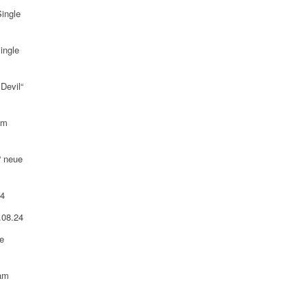
ingle
ingle
Devil“
am
“ neue
24
.08.24
e
 am