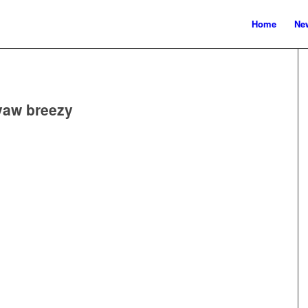
Home
New
yaw breezy