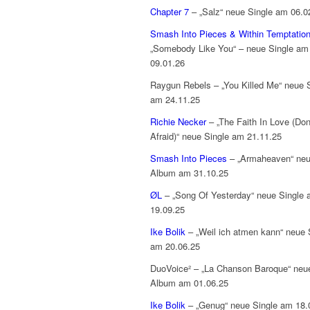
Chapter 7
– „Salz“ neue Single am 06.0
Smash Into Pieces & Within Temptatio
„Somebody Like You“ – neue Single am
09.01.26
Raygun Rebels – „You Killed Me“ neue 
am 24.11.25
Richie Necker
– „The Faith In Love (Don
Afraid)“ neue Single am 21.11.25
Smash Into Pieces
– „Armaheaven“ ne
Album am 31.10.25
ØL
– „Song Of Yesterday“ neue Single
19.09.25
Ike Bolik
– „Weil ich atmen kann“ neue 
am 20.06.25
DuoVoice² – „La Chanson Baroque“ neu
Album am 01.06.25
Ike Bolik
– „Genug“ neue Single am 18.