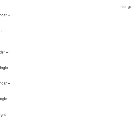
hier 
ica“ –
h
ds“ –
ingle
ica“ –
ngle
ight