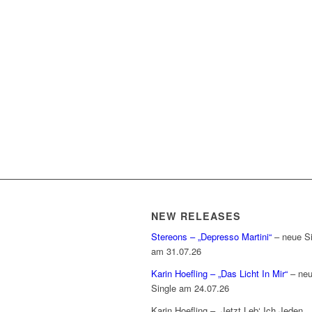
NEW RELEASES
Stereons – „Depresso Martini“
– neue Si
am 31.07.26
Karin Hoefling – „Das Licht In Mir“
– ne
Single am 24.07.26
Karin Hoefling – „Jetzt Leb‘ Ich Jeden