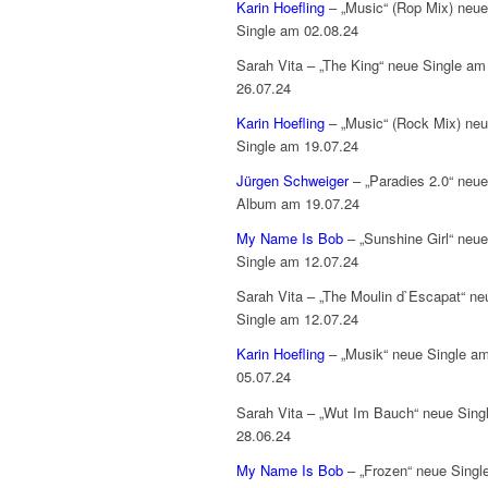
Karin Hoefling
– „Music“ (Rop Mix) neue
Single am 02.08.24
Sarah Vita – „The King“ neue Single am
26.07.24
Karin Hoefling
– „Music“ (Rock Mix) ne
Single am 19.07.24
Jürgen Schweiger
– „Paradies 2.0“ neu
Album am 19.07.24
My Name Is Bob
– „Sunshine Girl“ neue
Single am 12.07.24
Sarah Vita – „The Moulin d`Escapat“ ne
Single am 12.07.24
Karin Hoefling
– „Musik“ neue Single a
05.07.24
Sarah Vita – „Wut Im Bauch“ neue Sing
28.06.24
My Name Is Bob
– „Frozen“ neue Singl