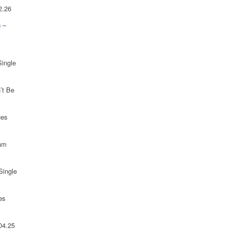
2.26
n
–
Single
’t Be
ues
 am
Single
es
04.25