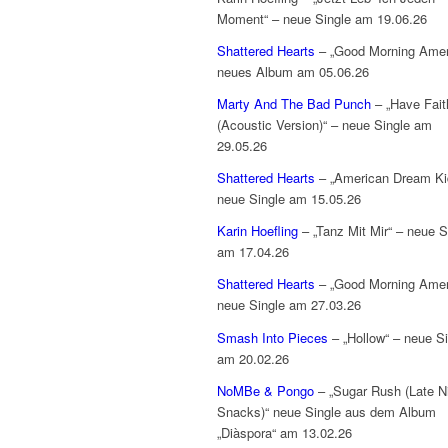
Moment“ – neue Single am 19.06.26
Shattered Hearts
– „Good Morning Amer
neues Album am 05.06.26
Marty And The Bad Punch
– „Have Fait
(Acoustic Version)“ – neue Single am
29.05.26
Shattered Hearts
– „American Dream Ki
neue Single am 15.05.26
Karin Hoefling
– „Tanz Mit Mir“ – neue S
am 17.04.26
Shattered Hearts
– „Good Morning Amer
neue Single am 27.03.26
Smash Into Pieces
– „Hollow“ – neue Si
am 20.02.26
NoMBe & Pongo
– „Sugar Rush (Late N
Snacks)“ neue Single aus dem Album
„Diàspora“ am 13.02.26