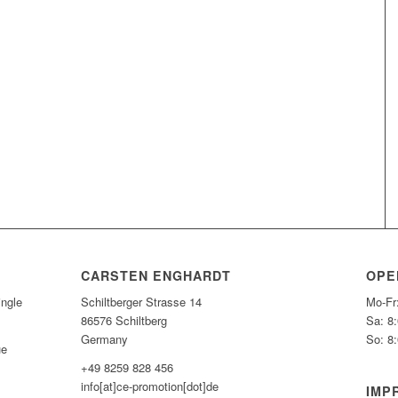
CARSTEN ENGHARDT
OPE
ngle
Schiltberger Strasse 14
Mo-Fr
86576 Schiltberg
Sa: 8
Germany
So: 8
ue
+49 8259 828 456
info[at]ce-promotion[dot]de
IMP