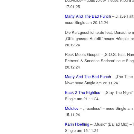
DuoVoice² – „DuoVoice²“ neues Album 
17.01.25
Marty And The Bad Punch
– „Have Fait
neue Single am 20.12.24
Die Kurzgeschichte.de feat. Donauther
„Ottis grosser Auftritt“ neues Hörspiel 
20.12.24
Rock Meets Gospel – „S.O.S. feat. Na
Petrossi & Sandrina Sedona“ neue Sing
20.12.24
Marty And The Bad Punch
– „The Time 
Now“ neue Single am 22.11.24
Back 2 The Eighties
– „Stay The Night“
Single am 21.11.24
Molutov
– „Faceless“ – neue Single am
15.11.24
Karin Hoefling
– „Music“ (Ballad Mix) – 
Single am 15.11.24