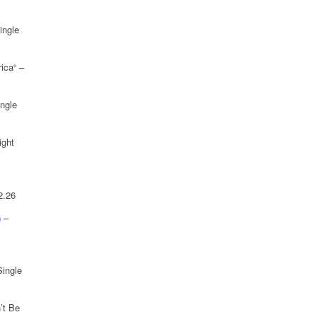
ingle
ica“ –
ngle
ight
2.26
n
–
Single
’t Be