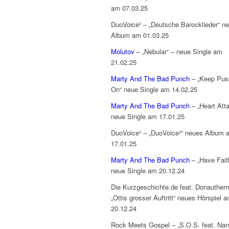
am 07.03.25
DuoVoice² – „Deutsche Barocklieder“ n
Album am 01.03.25
Molutov
– „Nebular“ – neue Single am
21.02.25
Marty And The Bad Punch
– „Keep Push
On“ neue Single am 14.02.25
Marty And The Bad Punch
– „Heart Att
neue Single am 17.01.25
DuoVoice² – „DuoVoice²“ neues Album 
17.01.25
Marty And The Bad Punch
– „Have Fait
neue Single am 20.12.24
Die Kurzgeschichte.de feat. Donauther
„Ottis grosser Auftritt“ neues Hörspiel 
20.12.24
Rock Meets Gospel – „S.O.S. feat. Na