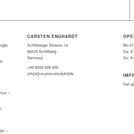
CARSTEN ENGHARDT
OPE
ngle
Schiltberger Strasse 14
Mo-Fr
86576 Schiltberg
Sa: 8
Germany
So: 8
ue
+49 8259 828 456
info[at]ce-promotion[dot]de
IMP
hier 
ica“ –
h
ds“ –