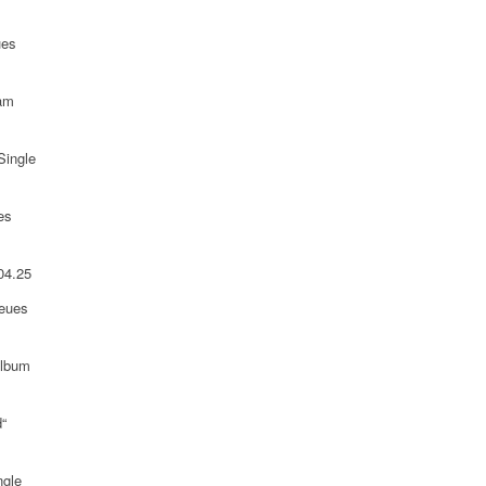
ues
 am
Single
es
04.25
neues
Album
“
ngle