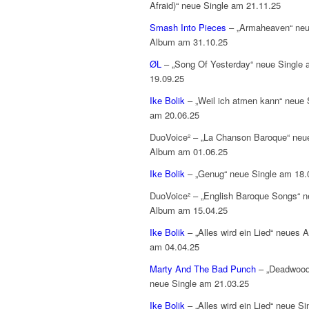
Afraid)“ neue Single am 21.11.25
Smash Into Pieces
– „Armaheaven“ ne
Album am 31.10.25
ØL
– „Song Of Yesterday“ neue Single
19.09.25
Ike Bolik
– „Weil ich atmen kann“ neue 
am 20.06.25
DuoVoice² – „La Chanson Baroque“ neu
Album am 01.06.25
Ike Bolik
– „Genug“ neue Single am 18.
DuoVoice² – „English Baroque Songs“ 
Album am 15.04.25
Ike Bolik
– „Alles wird ein Lied“ neues 
am 04.04.25
Marty And The Bad Punch
– „Deadwood
neue Single am 21.03.25
Ike Bolik
– „Alles wird ein Lied“ neue Si