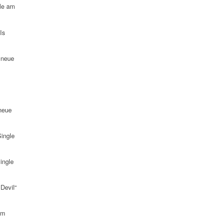
le am
Is
 neue
neue
ingle
ingle
Devil“
am