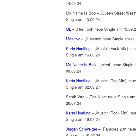
14.09.24
My Name Is Bob – „Queen Street West
Single am 13.09.24
ØL
– „The Fool“ neue Single am 13.09.
Molutov
– „Illusions“ neue Single am 23
Karin Hoefling
– „Music“ (Funk Mix) neu
Single am 16.08.24
My Name Is Bob
– „Meat“ neue Single
09.08.24
Karin Hoefling
– „Music“ (Rop Mix) neue
Single am 02.08.24
Sarah Vita – „The King“ neue Single am
26.07.24
Karin Hoefling
– „Music“ (Rock Mix) ne
Single am 19.07.24
Jürgen Schweiger
– „Paradies 2.0“ neu
Album am 19.07.24