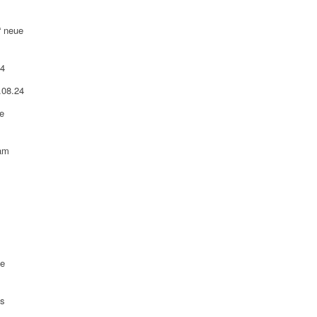
“ neue
24
.08.24
e
 am
ue
es