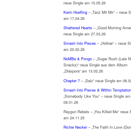
neue Single am 15.05.26
Karin Hoefling
– „Tanz Mit Mir“ – neue S
am 17.04.26
Shattered Hearts
– „Good Morning Amer
neue Single am 27.03.26
Smash Into Pieces
– „Hollow“ – neue Si
am 20.02.26
NoMBe & Pongo
– „Sugar Rush (Late N
Snacks)“ neue Single aus dem Album
„Diàspora“ am 13.02.26
Chapter 7
– „Salz“ neue Single am 06.0
Smash Into Pieces & Within Temptatio
„Somebody Like You“ – neue Single am
09.01.26
Raygun Rebels – „You Killed Me“ neue 
am 24.11.25
Richie Necker
– „The Faith In Love (Don