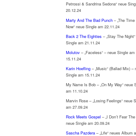
Petrossi & Sandrina Sedona“ neue Sing
20.12.24
Marty And The Bad Punch
– „The Time 
Now“ neue Single am 22.11.24
Back 2 The Eighties
– „Stay The Night“
Single am 21.11.24
Molutov
– „Faceless“ – neue Single am
15.11.24
Karin Hoefling
– „Music“ (Ballad Mix) – 
Single am 15.11.24
My Name Is Bob – „On My Way“ neue S
am 11.10.24
Marvin Rose – „Losing Feelings“ neue S
am 27.09.24
Rock Meets Gospel
– „I Don’t Fear The 
neue Single am 20.09.24
Sascha Pazdera
– „Life“ neues Album 