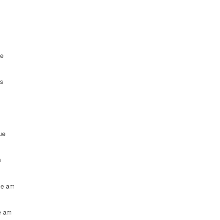
ue
es
ue
m
le am
e am