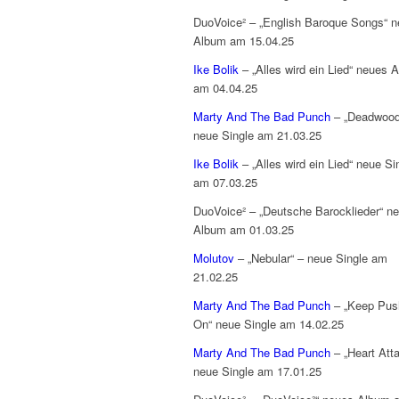
DuoVoice² – „English Baroque Songs“ 
Album am 15.04.25
Ike Bolik
– „Alles wird ein Lied“ neues 
am 04.04.25
Marty And The Bad Punch
– „Deadwood
neue Single am 21.03.25
Ike Bolik
– „Alles wird ein Lied“ neue Si
am 07.03.25
DuoVoice² – „Deutsche Barocklieder“ n
Album am 01.03.25
Molutov
– „Nebular“ – neue Single am
21.02.25
Marty And The Bad Punch
– „Keep Push
On“ neue Single am 14.02.25
Marty And The Bad Punch
– „Heart Att
neue Single am 17.01.25