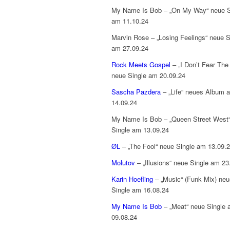
My Name Is Bob – „On My Way“ neue S
am 11.10.24
Marvin Rose – „Losing Feelings“ neue S
am 27.09.24
Rock Meets Gospel
– „I Don’t Fear The 
neue Single am 20.09.24
Sascha Pazdera
– „Life“ neues Album 
14.09.24
My Name Is Bob – „Queen Street West
Single am 13.09.24
ØL
– „The Fool“ neue Single am 13.09.
Molutov
– „Illusions“ neue Single am 23
Karin Hoefling
– „Music“ (Funk Mix) neu
Single am 16.08.24
My Name Is Bob
– „Meat“ neue Single
09.08.24