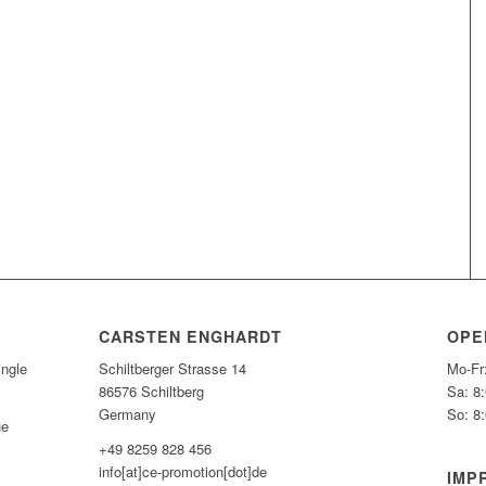
CARSTEN ENGHARDT
OPE
ngle
Schiltberger Strasse 14
Mo-Fr
86576 Schiltberg
Sa: 8
Germany
So: 8
ue
+49 8259 828 456
info[at]ce-promotion[dot]de
IMP