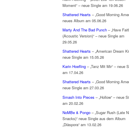
Moment“ – neue Single am 19.06.26
Shattered Hearts
– „Good Morning Amer
neues Album am 05.06.26
Marty And The Bad Punch
– „Have Fait
(Acoustic Version)“ – neue Single am
29.05.26
Shattered Hearts
– „American Dream Ki
neue Single am 15.05.26
Karin Hoefling
– „Tanz Mit Mir“ – neue S
am 17.04.26
Shattered Hearts
– „Good Morning Amer
neue Single am 27.03.26
Smash Into Pieces
– „Hollow“ – neue Si
am 20.02.26
NoMBe & Pongo
– „Sugar Rush (Late N
Snacks)“ neue Single aus dem Album
„Diàspora“ am 13.02.26