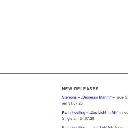
NEW RELEASES
Stereons – „Depresso Martini“
– neue Si
am 31.07.26
Karin Hoefling – „Das Licht In Mir“
– ne
Single am 24.07.26
Karin Hoefling – „Jetzt Leb‘ Ich Jeden