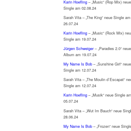
Karin Hoefling
– „Music“ (Rop Mix) neue
Single am 02.08.24
Sarah Vita – „The King“ neue Single am
26.07.24
Karin Hoefling
– „Music“ (Rock Mix) ne
Single am 19.07.24
Jürgen Schweiger
– „Paradies 2.0“ neu
Album am 19.07.24
My Name Is Bob
– „Sunshine Girl“ neue
Single am 12.07.24
Sarah Vita – „The Moulin d`Escapat“ ne
Single am 12.07.24
Karin Hoefling
– „Musik“ neue Single a
05.07.24
Sarah Vita – „Wut Im Bauch“ neue Sing
28.06.24
My Name Is Bob
– „Frozen“ neue Singl