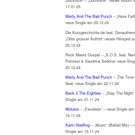
DuoVoice² – „DuoVoice²“ neues Album 
17.01.25
Marty And The Bad Punch
– „Have Fait
neue Single am 20.12.24
Die Kurzgeschichte.de feat. Donauther
„Ottis grosser Auftritt“ neues Hörspiel 
20.12.24
Rock Meets Gospel – „S.O.S. feat. Na
Petrossi & Sandrina Sedona“ neue Sing
20.12.24
Marty And The Bad Punch
– „The Time 
Now“ neue Single am 22.11.24
Back 2 The Eighties
– „Stay The Night“
Single am 21.11.24
Molutov
– „Faceless“ – neue Single am
15.11.24
Karin Hoefling
– „Music“ (Ballad Mix) – 
Single am 15.11.24