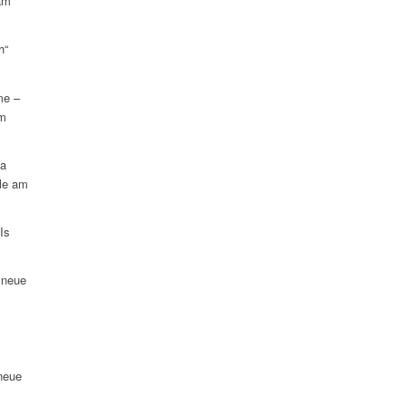
am
h“
me –
am
na
le am
Is
 neue
neue