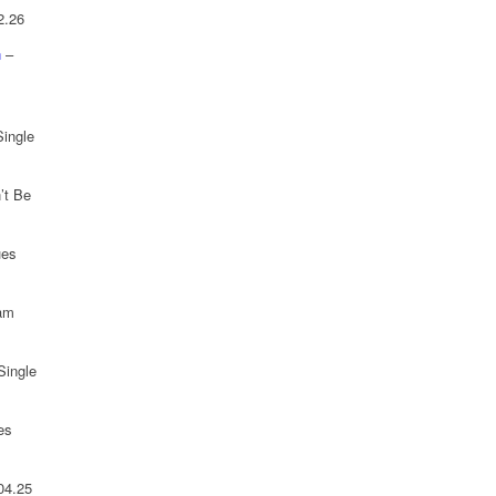
2.26
n
–
Single
’t Be
ues
 am
Single
es
04.25