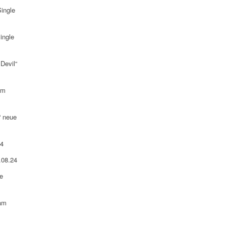
ingle
ingle
Devil“
am
“ neue
24
.08.24
e
 am