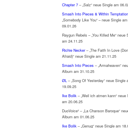
Chapter 7
– „Salz“ neue Single am 06.0
Smash Into Pieces & Within Temptatio
„Somebody Like You“ – neue Single am
09.01.26
Raygun Rebels – „You Killed Me“ neue 
am 24.11.25
Richie Necker
– „The Faith In Love (Don
Afraid)“ neue Single am 21.11.25
Smash Into Pieces
– „Armaheaven“ ne
Album am 31.10.25
ØL
– „Song Of Yesterday“ neue Single
19.09.25
Ike Bolik
– „Weil ich atmen kann“ neue 
am 20.06.25
DuoVoice² – „La Chanson Baroque“ neu
Album am 01.06.25
Ike Bolik
– „Genug“ neue Single am 18.