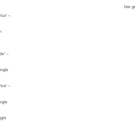
hier 
ica“ –
h
ds“ –
ingle
ica“ –
ngle
ight