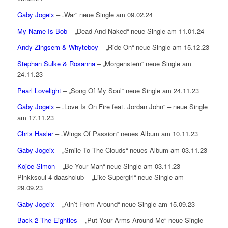
Gaby Jogeix
– „War“ neue Single am 09.02.24
My Name Is Bob
– „Dead And Naked“ neue Single am 11.01.24
Andy Zingsem & Whyteboy
– „Ride On“ neue Single am 15.12.23
Stephan Sulke & Rosanna
– „Morgenstern“ neue Single am
24.11.23
Pearl Lovelight
– „Song Of My Soul“ neue Single am 24.11.23
Gaby Jogeix
– „Love Is On Fire feat. Jordan John“ – neue Single
am 17.11.23
Chris Hasler
– „Wings Of Passion“ neues Album am 10.11.23
Gaby Jogeix
– „Smile To The Clouds“ neues Album am 03.11.23
Kojoe Simon
– „Be Your Man“ neue Single am 03.11.23
Pinkksoul 4 daashclub – „Like Supergirl“ neue Single am
29.09.23
Gaby Jogeix
– „Ain’t From Around“ neue Single am 15.09.23
Back 2 The Eighties
– „Put Your Arms Around Me“ neue Single