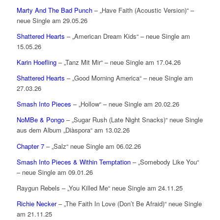
Marty And The Bad Punch
– „Have Faith (Acoustic Version)“ –
neue Single am 29.05.26
Shattered Hearts
– „American Dream Kids“ – neue Single am
15.05.26
Karin Hoefling
– „Tanz Mit Mir“ – neue Single am 17.04.26
Shattered Hearts
– „Good Morning America“ – neue Single am
27.03.26
Smash Into Pieces
– „Hollow“ – neue Single am 20.02.26
NoMBe & Pongo
– „Sugar Rush (Late Night Snacks)“ neue Single
aus dem Album „Diàspora“ am 13.02.26
Chapter 7
– „Salz“ neue Single am 06.02.26
Smash Into Pieces & Within Temptation
– „Somebody Like You“
– neue Single am 09.01.26
Raygun Rebels – „You Killed Me“ neue Single am 24.11.25
Richie Necker
– „The Faith In Love (Don’t Be Afraid)“ neue Single
am 21.11.25