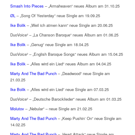
Smash Into Pieces
– „Armaheaven“ neues Album am 31.10.25
ØL
– „Song Of Yesterday“ neue Single am 19.09.25
Ike Bolik
– „Weil ich atmen kann“ neue Single am 20.06.25
DuoVoice² – „La Chanson Baroque“ neues Album am 01.06.25
Ike Bolik
– „Genug“ neue Single am 18.04.25
DuoVoice² – „English Baroque Songs“ neues Album am 15.04.25
Ike Bolik
– „Alles wird ein Lied“ neues Album am 04.04.25
Marty And The Bad Punch
– „Deadwood“ neue Single am
21.03.25
Ike Bolik
– „Alles wird ein Lied“ neue Single am 07.03.25
DuoVoice² – „Deutsche Barocklieder“ neues Album am 01.03.25
Molutov
– „Nebular“ – neue Single am 21.02.25
Marty And The Bad Punch
– „Keep Pushin‘ On“ neue Single am
14.02.25
Marty And The Bad Punch
– „Heart Attack“ neue Single am