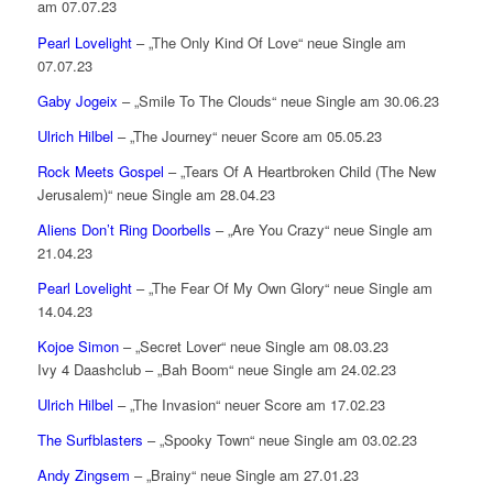
am 07.07.23
Pearl Lovelight
– „The Only Kind Of Love“ neue Single am
07.07.23
Gaby Jogeix
– „Smile To The Clouds“ neue Single am 30.06.23
Ulrich Hilbel
– „The Journey“ neuer Score am 05.05.23
Rock Meets Gospel
– „Tears Of A Heartbroken Child (The New
Jerusalem)“ neue Single am 28.04.23
Aliens Don’t Ring Doorbells
– „Are You Crazy“ neue Single am
21.04.23
Pearl Lovelight
– „The Fear Of My Own Glory“ neue Single am
14.04.23
Kojoe Simon
– „Secret Lover“ neue Single am 08.03.23
Ivy 4 Daashclub – „Bah Boom“ neue Single am 24.02.23
Ulrich Hilbel
– „The Invasion“ neuer Score am 17.02.23
The Surfblasters
– „Spooky Town“ neue Single am 03.02.23
Andy Zingsem
– „Brainy“ neue Single am 27.01.23