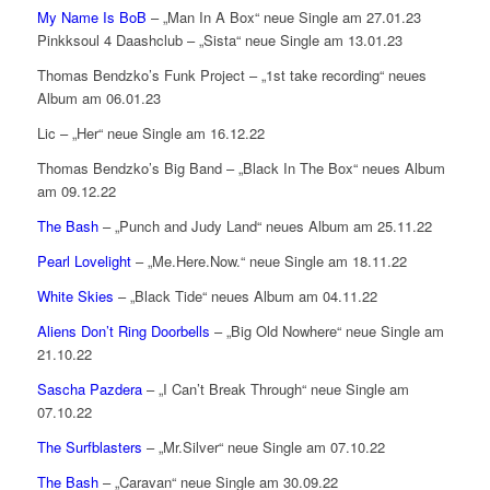
My Name Is BoB
– „Man In A Box“ neue Single am 27.01.23
Pinkksoul 4 Daashclub – „Sista“ neue Single am 13.01.23
Thomas Bendzko’s Funk Project – „1st take recording“ neues
Album am 06.01.23
Lic – „Her“ neue Single am 16.12.22
Thomas Bendzko’s Big Band – „Black In The Box“ neues Album
am 09.12.22
The Bash
– „Punch and Judy Land“ neues Album am 25.11.22
Pearl Lovelight
– „Me.Here.Now.“ neue Single am 18.11.22
White Skies
– „Black Tide“ neues Album am 04.11.22
Aliens Don’t Ring Doorbells
– „Big Old Nowhere“ neue Single am
21.10.22
Sascha Pazdera
– „I Can’t Break Through“ neue Single am
07.10.22
The Surfblasters
– „Mr.Silver“ neue Single am 07.10.22
The Bash
– „Caravan“ neue Single am 30.09.22