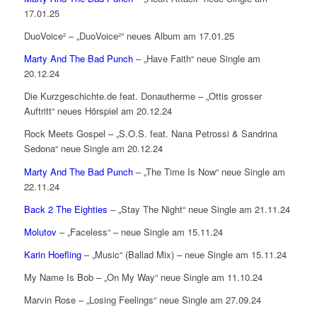
17.01.25
DuoVoice² – „DuoVoice²“ neues Album am 17.01.25
Marty And The Bad Punch
– „Have Faith“ neue Single am
20.12.24
Die Kurzgeschichte.de feat. Donautherme – „Ottis grosser
Auftritt“ neues Hörspiel am 20.12.24
Rock Meets Gospel – „S.O.S. feat. Nana Petrossi & Sandrina
Sedona“ neue Single am 20.12.24
Marty And The Bad Punch
– „The Time Is Now“ neue Single am
22.11.24
Back 2 The Eighties
– „Stay The Night“ neue Single am 21.11.24
Molutov
– „Faceless“ – neue Single am 15.11.24
Karin Hoefling
– „Music“ (Ballad Mix) – neue Single am 15.11.24
My Name Is Bob – „On My Way“ neue Single am 11.10.24
Marvin Rose – „Losing Feelings“ neue Single am 27.09.24