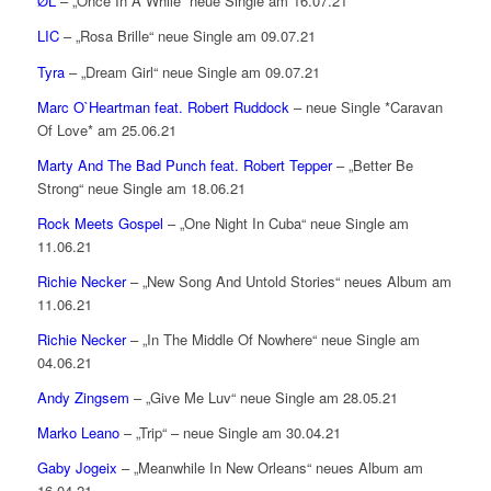
ØL
– „Once In A While“ neue Single am 16.07.21
LIC
– „Rosa Brille“ neue Single am 09.07.21
Tyra
– „Dream Girl“ neue Single am 09.07.21
Marc O`Heartman feat. Robert Ruddock
– neue Single *Caravan
Of Love* am 25.06.21
Marty And The Bad Punch feat. Robert Tepper
– „Better Be
Strong“ neue Single am 18.06.21
Rock Meets Gospel
– „One Night In Cuba“ neue Single am
11.06.21
Richie Necker
– „New Song And Untold Stories“ neues Album am
11.06.21
Richie Necker
– „In The Middle Of Nowhere“ neue Single am
04.06.21
Andy Zingsem
– „Give Me Luv“ neue Single am 28.05.21
Marko Leano
– „Trip“ – neue Single am 30.04.21
Gaby Jogeix
– „Meanwhile In New Orleans“ neues Album am
16.04.21