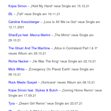
Kojoe Simon
– „Hold My Hand“ neue Single am 15.12.21
ØL
– „Fall“ neue Single am 19.11.21
Caroline Kreutzberger
– „Love Is All We`ve Got“ neue Single am
12.11.2021
ShanEye feat. Mecca Martini
– „The Mirror“ neue Single am
29.10.21
The Ghost And The Machine
– „Alice in Contraland Part I & II“
neues Album am 29.10.21
Richie Necker
– „He Was The King“ neue Single am 22.10.21
Mick White
– „Emergency On Planet Earth“ neue Single am
08.10.21
Rock Meets Gospel
– „Hurricane“ neues Album am 08.10.21
Kojoe Simon feat. Slykes & Butch
– „Coming Home Remix“ neue
Single am 17.09.21
Tyra
– „Dream Girl Remix“ neue Single am 23.07.21