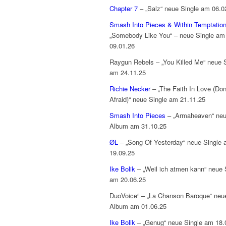
Chapter 7
– „Salz“ neue Single am 06.0
Smash Into Pieces & Within Temptatio
„Somebody Like You“ – neue Single am
09.01.26
Raygun Rebels – „You Killed Me“ neue 
am 24.11.25
Richie Necker
– „The Faith In Love (Don
Afraid)“ neue Single am 21.11.25
Smash Into Pieces
– „Armaheaven“ ne
Album am 31.10.25
ØL
– „Song Of Yesterday“ neue Single
19.09.25
Ike Bolik
– „Weil ich atmen kann“ neue 
am 20.06.25
DuoVoice² – „La Chanson Baroque“ neu
Album am 01.06.25
Ike Bolik
– „Genug“ neue Single am 18.