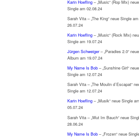
Karin Hoefling
– „Music“ (Rop Mix) neue
Single am 02.08.24
Sarah Vita – „The King“ neue Single am
26.07.24
Karin Hoefling
– „Music“ (Rock Mix) ne
Single am 19.07.24
Jürgen Schweiger
– „Paradies 2.0“ neu
Album am 19.07.24
My Name Is Bob
– „Sunshine Girl“ neue
Single am 12.07.24
Sarah Vita – „The Moulin d`Escapat“ ne
Single am 12.07.24
Karin Hoefling
– „Musik“ neue Single a
05.07.24
Sarah Vita – „Wut Im Bauch“ neue Sing
28.06.24
My Name Is Bob
– „Frozen“ neue Singl