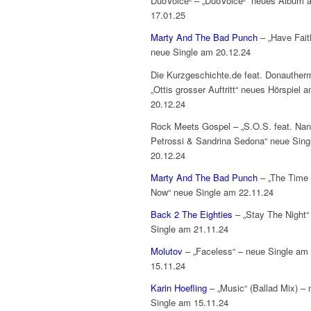
DuoVoice² – „DuoVoice²“ neues Album 
17.01.25
Marty And The Bad Punch
– „Have Fait
neue Single am 20.12.24
Die Kurzgeschichte.de feat. Donauther
„Ottis grosser Auftritt“ neues Hörspiel 
20.12.24
Rock Meets Gospel – „S.O.S. feat. Na
Petrossi & Sandrina Sedona“ neue Sing
20.12.24
Marty And The Bad Punch
– „The Time 
Now“ neue Single am 22.11.24
Back 2 The Eighties
– „Stay The Night“
Single am 21.11.24
Molutov
– „Faceless“ – neue Single am
15.11.24
Karin Hoefling
– „Music“ (Ballad Mix) – 
Single am 15.11.24