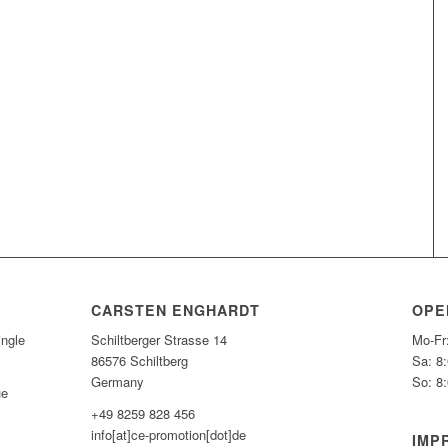
CARSTEN ENGHARDT
OPE
ngle
Schiltberger Strasse 14
Mo-Fr
86576 Schiltberg
Sa: 8
Germany
So: 8
ue
+49 8259 828 456
info[at]ce-promotion[dot]de
IMP