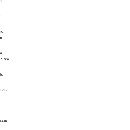
am
h“
me –
am
na
le am
Is
 neue
neue