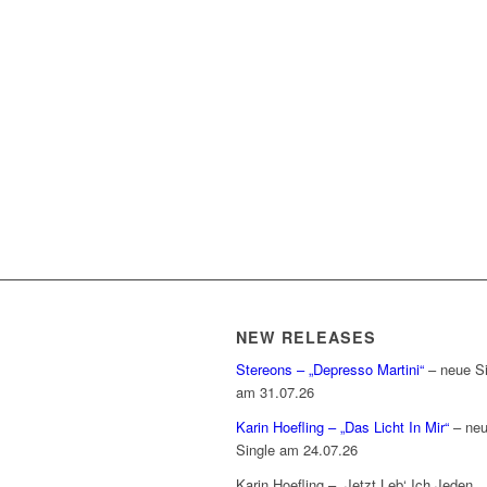
NEW RELEASES
Stereons – „Depresso Martini“
– neue Si
am 31.07.26
Karin Hoefling – „Das Licht In Mir“
– ne
Single am 24.07.26
Karin Hoefling – „Jetzt Leb‘ Ich Jeden