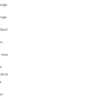
ingle
ingle
Devil“
am
“ neue
24
.08.24
e
 am