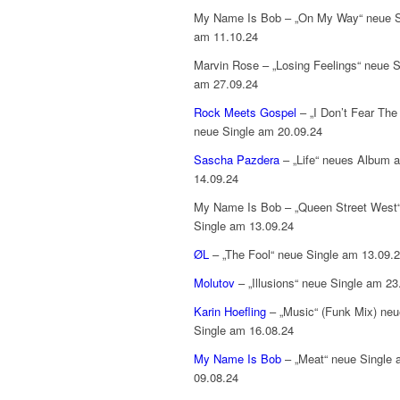
My Name Is Bob – „On My Way“ neue S
am 11.10.24
Marvin Rose – „Losing Feelings“ neue S
am 27.09.24
Rock Meets Gospel
– „I Don’t Fear The 
neue Single am 20.09.24
Sascha Pazdera
– „Life“ neues Album 
14.09.24
My Name Is Bob – „Queen Street West
Single am 13.09.24
ØL
– „The Fool“ neue Single am 13.09.
Molutov
– „Illusions“ neue Single am 23
Karin Hoefling
– „Music“ (Funk Mix) neu
Single am 16.08.24
My Name Is Bob
– „Meat“ neue Single
09.08.24