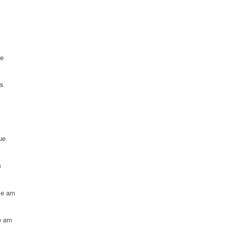
ue
es
ue
m
le am
e am