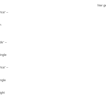
hier 
ica“ –
h
ds“ –
ingle
ica“ –
ngle
ight