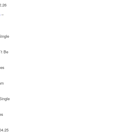
2.26
n
–
Single
’t Be
ues
 am
Single
es
04.25