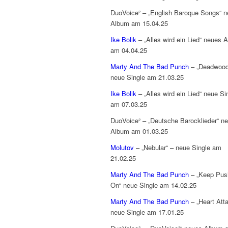
DuoVoice² – „English Baroque Songs“ 
Album am 15.04.25
Ike Bolik
– „Alles wird ein Lied“ neues 
am 04.04.25
Marty And The Bad Punch
– „Deadwood
neue Single am 21.03.25
Ike Bolik
– „Alles wird ein Lied“ neue Si
am 07.03.25
DuoVoice² – „Deutsche Barocklieder“ n
Album am 01.03.25
Molutov
– „Nebular“ – neue Single am
21.02.25
Marty And The Bad Punch
– „Keep Push
On“ neue Single am 14.02.25
Marty And The Bad Punch
– „Heart Att
neue Single am 17.01.25