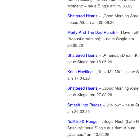
Moment“ – neue Single am 19.06.26
Shattered Hearts
– „Good Morning Amer
neues Album am 05.06.26
Marty And The Bad Punch
– „Have Fait
(Acoustic Version)“ – neue Single am
29.05.26
Shattered Hearts
– „American Dream Ki
neue Single am 15.05.26
Karin Hoefling
– „Tanz Mit Mir“ – neue S
am 17.04.26
Shattered Hearts
– „Good Morning Amer
neue Single am 27.03.26
Smash Into Pieces
– „Hollow“ – neue Si
am 20.02.26
NoMBe & Pongo
– „Sugar Rush (Late N
Snacks)“ neue Single aus dem Album
„Diàspora“ am 13.02.26