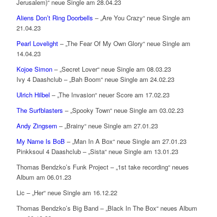
Jerusalem)“ neue Single am 28.04.23
Aliens Don’t Ring Doorbells
– „Are You Crazy“ neue Single am
21.04.23
Pearl Lovelight
– „The Fear Of My Own Glory“ neue Single am
14.04.23
Kojoe Simon
– „Secret Lover“ neue Single am 08.03.23
Ivy 4 Daashclub – „Bah Boom“ neue Single am 24.02.23
Ulrich Hilbel
– „The Invasion“ neuer Score am 17.02.23
The Surfblasters
– „Spooky Town“ neue Single am 03.02.23
Andy Zingsem
– „Brainy“ neue Single am 27.01.23
My Name Is BoB
– „Man In A Box“ neue Single am 27.01.23
Pinkksoul 4 Daashclub – „Sista“ neue Single am 13.01.23
Thomas Bendzko’s Funk Project – „1st take recording“ neues
Album am 06.01.23
Lic – „Her“ neue Single am 16.12.22
Thomas Bendzko’s Big Band – „Black In The Box“ neues Album