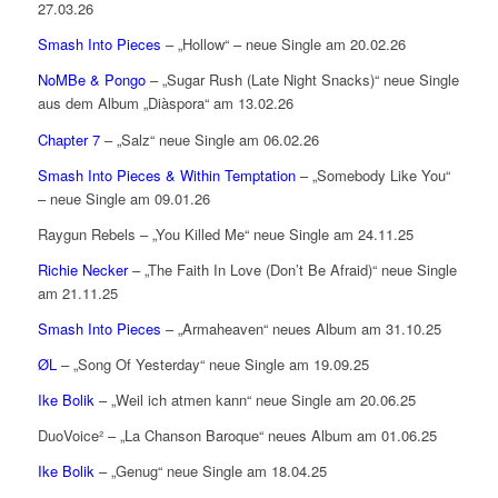
27.03.26
Smash Into Pieces
– „Hollow“ – neue Single am 20.02.26
NoMBe & Pongo
– „Sugar Rush (Late Night Snacks)“ neue Single
aus dem Album „Diàspora“ am 13.02.26
Chapter 7
– „Salz“ neue Single am 06.02.26
Smash Into Pieces & Within Temptation
– „Somebody Like You“
– neue Single am 09.01.26
Raygun Rebels – „You Killed Me“ neue Single am 24.11.25
Richie Necker
– „The Faith In Love (Don’t Be Afraid)“ neue Single
am 21.11.25
Smash Into Pieces
– „Armaheaven“ neues Album am 31.10.25
ØL
– „Song Of Yesterday“ neue Single am 19.09.25
Ike Bolik
– „Weil ich atmen kann“ neue Single am 20.06.25
DuoVoice² – „La Chanson Baroque“ neues Album am 01.06.25
Ike Bolik
– „Genug“ neue Single am 18.04.25