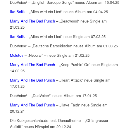
DuoVoice² – „English Baroque Songs“ neues Album am 15.04.25
Ike Bolik
– „Alles wird ein Lied“ neues Album am 04.04.25
Marty And The Bad Punch
– „Deadwood“ neue Single am
21.03.25
Ike Bolik
– „Alles wird ein Lied“ neue Single am 07.03.25
DuoVoice² – „Deutsche Barocklieder“ neues Album am 01.03.25
Molutov
– „Nebular“ – neue Single am 21.02.25
Marty And The Bad Punch
– „Keep Pushin‘ On“ neue Single am
14.02.25
Marty And The Bad Punch
– „Heart Attack“ neue Single am
17.01.25
DuoVoice² – „DuoVoice²“ neues Album am 17.01.25
Marty And The Bad Punch
– „Have Faith“ neue Single am
20.12.24
Die Kurzgeschichte.de feat. Donautherme – „Ottis grosser
Auftritt“ neues Hörspiel am 20.12.24