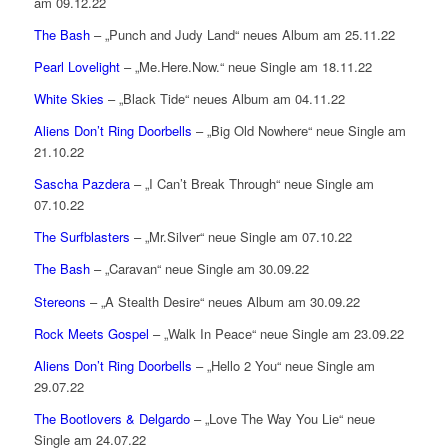
am 09.12.22
The Bash
– „Punch and Judy Land“ neues Album am 25.11.22
Pearl Lovelight
– „Me.Here.Now.“ neue Single am 18.11.22
White Skies
– „Black Tide“ neues Album am 04.11.22
Aliens Don’t Ring Doorbells
– „Big Old Nowhere“ neue Single am
21.10.22
Sascha Pazdera
– „I Can’t Break Through“ neue Single am
07.10.22
The Surfblasters
– „Mr.Silver“ neue Single am 07.10.22
The Bash
– „Caravan“ neue Single am 30.09.22
Stereons
– „A Stealth Desire“ neues Album am 30.09.22
Rock Meets Gospel
– „Walk In Peace“ neue Single am 23.09.22
Aliens Don’t Ring Doorbells
– „Hello 2 You“ neue Single am
29.07.22
The Bootlovers & Delgardo
– „Love The Way You Lie“ neue
Single am 24.07.22