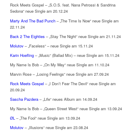
Rock Meets Gospel – „S.O.S. feat. Nana Petrossi & Sandrina
Sedona“ neue Single am 20.12.24
Marty And The Bad Punch
– „The Time Is Now“ neue Single am
22.11.24
Back 2 The Eighties
– „Stay The Night“ neue Single am 21.11.24
Molutov
– „Faceless“ – neue Single am 15.11.24
Karin Hoefling
– „Music“ (Ballad Mix) – neue Single am 15.11.24
My Name Is Bob – „On My Way“ neue Single am 11.10.24
Marvin Rose – „Losing Feelings“ neue Single am 27.09.24
Rock Meets Gospel
– „I Don’t Fear The Devil“ neue Single am
20.09.24
Sascha Pazdera
– „Life“ neues Album am 14.09.24
My Name Is Bob – „Queen Street West“ neue Single am 13.09.24
ØL
– „The Fool“ neue Single am 13.09.24
Molutov
– „Illusions“ neue Single am 23.08.24