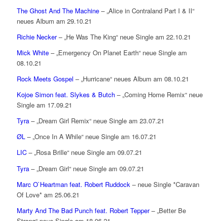
The Ghost And The Machine
– „Alice in Contraland Part I & II“
neues Album am 29.10.21
Richie Necker
– „He Was The King“ neue Single am 22.10.21
Mick White
– „Emergency On Planet Earth“ neue Single am
08.10.21
Rock Meets Gospel
– „Hurricane“ neues Album am 08.10.21
Kojoe Simon feat. Slykes & Butch
– „Coming Home Remix“ neue
Single am 17.09.21
Tyra
– „Dream Girl Remix“ neue Single am 23.07.21
ØL
– „Once In A While“ neue Single am 16.07.21
LIC
– „Rosa Brille“ neue Single am 09.07.21
Tyra
– „Dream Girl“ neue Single am 09.07.21
Marc O`Heartman feat. Robert Ruddock
– neue Single *Caravan
Of Love* am 25.06.21
Marty And The Bad Punch feat. Robert Tepper
– „Better Be
Strong“ neue Single am 18.06.21