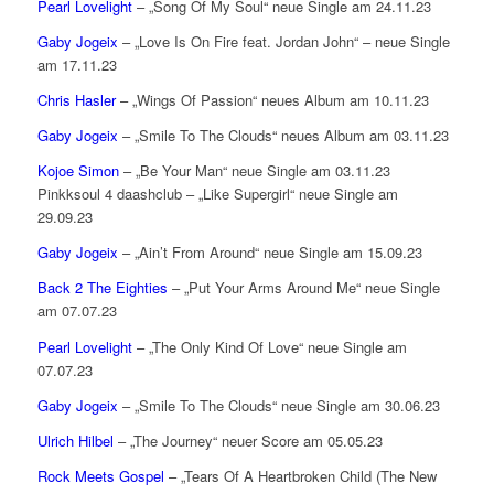
Pearl Lovelight
– „Song Of My Soul“ neue Single am 24.11.23
Gaby Jogeix
– „Love Is On Fire feat. Jordan John“ – neue Single
am 17.11.23
Chris Hasler
– „Wings Of Passion“ neues Album am 10.11.23
Gaby Jogeix
– „Smile To The Clouds“ neues Album am 03.11.23
Kojoe Simon
– „Be Your Man“ neue Single am 03.11.23
Pinkksoul 4 daashclub – „Like Supergirl“ neue Single am
29.09.23
Gaby Jogeix
– „Ain’t From Around“ neue Single am 15.09.23
Back 2 The Eighties
– „Put Your Arms Around Me“ neue Single
am 07.07.23
Pearl Lovelight
– „The Only Kind Of Love“ neue Single am
07.07.23
Gaby Jogeix
– „Smile To The Clouds“ neue Single am 30.06.23
Ulrich Hilbel
– „The Journey“ neuer Score am 05.05.23
Rock Meets Gospel
– „Tears Of A Heartbroken Child (The New