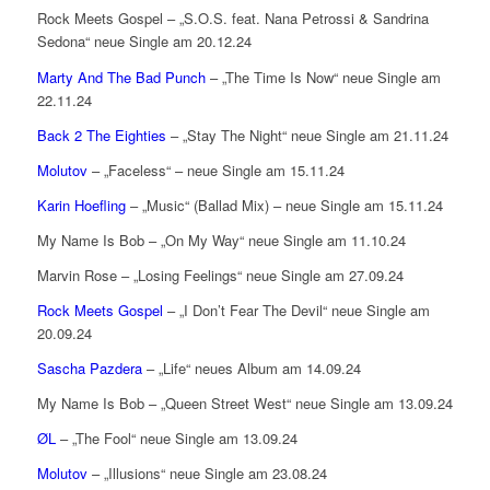
Rock Meets Gospel – „S.O.S. feat. Nana Petrossi & Sandrina
Sedona“ neue Single am 20.12.24
Marty And The Bad Punch
– „The Time Is Now“ neue Single am
22.11.24
Back 2 The Eighties
– „Stay The Night“ neue Single am 21.11.24
Molutov
– „Faceless“ – neue Single am 15.11.24
Karin Hoefling
– „Music“ (Ballad Mix) – neue Single am 15.11.24
My Name Is Bob – „On My Way“ neue Single am 11.10.24
Marvin Rose – „Losing Feelings“ neue Single am 27.09.24
Rock Meets Gospel
– „I Don’t Fear The Devil“ neue Single am
20.09.24
Sascha Pazdera
– „Life“ neues Album am 14.09.24
My Name Is Bob – „Queen Street West“ neue Single am 13.09.24
ØL
– „The Fool“ neue Single am 13.09.24
Molutov
– „Illusions“ neue Single am 23.08.24