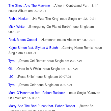
The Ghost And The Machine
– „Alice in Contraland Part I & II“
neues Album am 29.10.21
Richie Necker
– „He Was The King“ neue Single am 22.10.21
Mick White
– „Emergency On Planet Earth“ neue Single am
08.10.21
Rock Meets Gospel
– „Hurricane“ neues Album am 08.10.21
Kojoe Simon feat. Slykes & Butch
– „Coming Home Remix“ neue
Single am 17.09.21
Tyra
– „Dream Girl Remix“ neue Single am 23.07.21
ØL
– „Once In A While“ neue Single am 16.07.21
LIC
– „Rosa Brille“ neue Single am 09.07.21
Tyra
– „Dream Girl“ neue Single am 09.07.21
Marc O`Heartman feat. Robert Ruddock
– neue Single *Caravan
Of Love* am 25.06.21
Marty And The Bad Punch feat. Robert Tepper
– „Better Be
Strong“ neue Single am 18.06.21