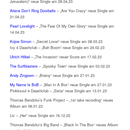
Jerusalem)“ neue Single am 28.04.23
Aliens Don’t Ring Doorbells
– „Are You Crazy“ neue Single am
21.04.23
Pearl Lovelight
– „The Fear Of My Own Glory“ neue Single am
14.04.23
Kojoe Simon
– „Secret Lover“ neue Single am 08.03.23
Ivy 4 Daashclub – „Bah Boom“ neue Single am 24.02.23
Ulrich Hilbel
– „The Invasion“ neuer Score am 17.02.23
The Surfblasters
– „Spooky Town“ neue Single am 03.02.23
Andy Zingsem
– „Brainy“ neue Single am 27.01.23
My Name Is BoB
– „Man In A Box“ neue Single am 27.01.23
Pinkksoul 4 Daashclub – „Sista“ neue Single am 13.01.23
Thomas Bendzko’s Funk Project – „1st take recording“ neues
Album am 06.01.23
Lic – „Her“ neue Single am 16.12.22
Thomas Bendzko’s Big Band – „Black In The Box“ neues Album