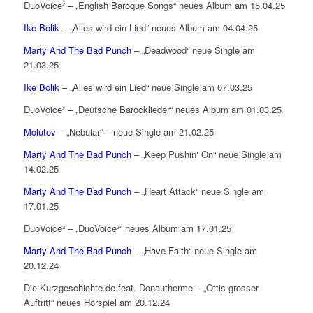
DuoVoice² – „English Baroque Songs“ neues Album am 15.04.25
Ike Bolik
– „Alles wird ein Lied“ neues Album am 04.04.25
Marty And The Bad Punch
– „Deadwood“ neue Single am
21.03.25
Ike Bolik
– „Alles wird ein Lied“ neue Single am 07.03.25
DuoVoice² – „Deutsche Barocklieder“ neues Album am 01.03.25
Molutov
– „Nebular“ – neue Single am 21.02.25
Marty And The Bad Punch
– „Keep Pushin‘ On“ neue Single am
14.02.25
Marty And The Bad Punch
– „Heart Attack“ neue Single am
17.01.25
DuoVoice² – „DuoVoice²“ neues Album am 17.01.25
Marty And The Bad Punch
– „Have Faith“ neue Single am
20.12.24
Die Kurzgeschichte.de feat. Donautherme – „Ottis grosser
Auftritt“ neues Hörspiel am 20.12.24