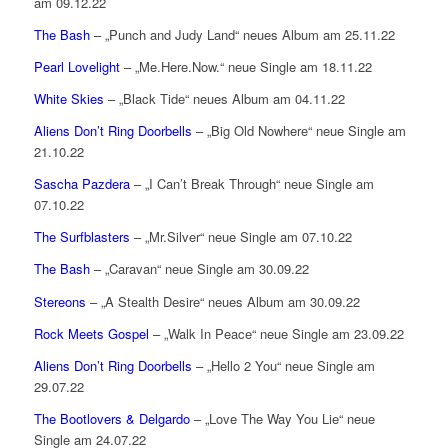
am 09.12.22
The Bash
– „Punch and Judy Land“ neues Album am 25.11.22
Pearl Lovelight
– „Me.Here.Now.“ neue Single am 18.11.22
White Skies
– „Black Tide“ neues Album am 04.11.22
Aliens Don’t Ring Doorbells
– „Big Old Nowhere“ neue Single am
21.10.22
Sascha Pazdera
– „I Can’t Break Through“ neue Single am
07.10.22
The Surfblasters
– „Mr.Silver“ neue Single am 07.10.22
The Bash
– „Caravan“ neue Single am 30.09.22
Stereons
– „A Stealth Desire“ neues Album am 30.09.22
Rock Meets Gospel
– „Walk In Peace“ neue Single am 23.09.22
Aliens Don’t Ring Doorbells
– „Hello 2 You“ neue Single am
29.07.22
The Bootlovers & Delgardo
– „Love The Way You Lie“ neue
Single am 24.07.22