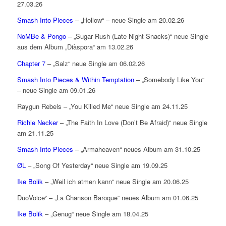
27.03.26
Smash Into Pieces
– „Hollow“ – neue Single am 20.02.26
NoMBe & Pongo
– „Sugar Rush (Late Night Snacks)“ neue Single
aus dem Album „Diàspora“ am 13.02.26
Chapter 7
– „Salz“ neue Single am 06.02.26
Smash Into Pieces & Within Temptation
– „Somebody Like You“
– neue Single am 09.01.26
Raygun Rebels – „You Killed Me“ neue Single am 24.11.25
Richie Necker
– „The Faith In Love (Don’t Be Afraid)“ neue Single
am 21.11.25
Smash Into Pieces
– „Armaheaven“ neues Album am 31.10.25
ØL
– „Song Of Yesterday“ neue Single am 19.09.25
Ike Bolik
– „Weil ich atmen kann“ neue Single am 20.06.25
DuoVoice² – „La Chanson Baroque“ neues Album am 01.06.25
Ike Bolik
– „Genug“ neue Single am 18.04.25