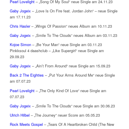
Pearl Lovelight
– „Song Of My Soul“ neue Single am 24.11.23
Gaby Jogeix
– „Love Is On Fire feat. Jordan John“ – neue Single
am 17.11.23
Chris Hasler
– „Wings Of Passion“ neues Album am 10.11.23
Gaby Jogeix
– „Smile To The Clouds“ neues Album am 03.11.23
Kojoe Simon
– „Be Your Man“ neue Single am 03.11.23
Pinkksoul 4 daashclub – „Like Supergirl“ neue Single am
29.09.23
Gaby Jogeix
– „Ain’t From Around“ neue Single am 15.09.23
Back 2 The Eighties
– „Put Your Arms Around Me“ neue Single
am 07.07.23
Pearl Lovelight
– „The Only Kind Of Love“ neue Single am
07.07.23
Gaby Jogeix
– „Smile To The Clouds“ neue Single am 30.06.23
Ulrich Hilbel
– „The Journey“ neuer Score am 05.05.23
Rock Meets Gospel
– „Tears Of A Heartbroken Child (The New