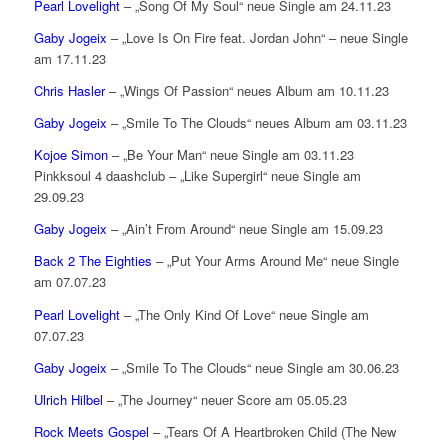
Pearl Lovelight
– „Song Of My Soul“ neue Single am 24.11.23
Gaby Jogeix
– „Love Is On Fire feat. Jordan John“ – neue Single
am 17.11.23
Chris Hasler
– „Wings Of Passion“ neues Album am 10.11.23
Gaby Jogeix
– „Smile To The Clouds“ neues Album am 03.11.23
Kojoe Simon
– „Be Your Man“ neue Single am 03.11.23
Pinkksoul 4 daashclub – „Like Supergirl“ neue Single am
29.09.23
Gaby Jogeix
– „Ain’t From Around“ neue Single am 15.09.23
Back 2 The Eighties
– „Put Your Arms Around Me“ neue Single
am 07.07.23
Pearl Lovelight
– „The Only Kind Of Love“ neue Single am
07.07.23
Gaby Jogeix
– „Smile To The Clouds“ neue Single am 30.06.23
Ulrich Hilbel
– „The Journey“ neuer Score am 05.05.23
Rock Meets Gospel
– „Tears Of A Heartbroken Child (The New