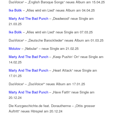
DuoVoice² – „English Baroque Songs“ neues Album am 15.04.25
Ike Bolik
– „Alles wird ein Lied“ neues Album am 04.04.25
Marty And The Bad Punch
– „Deadwood“ neue Single am
21.03.25
Ike Bolik
– „Alles wird ein Lied“ neue Single am 07.03.25
DuoVoice² – „Deutsche Barocklieder“ neues Album am 01.03.25
Molutov
– „Nebular“ – neue Single am 21.02.25
Marty And The Bad Punch
– „Keep Pushin‘ On“ neue Single am
14.02.25
Marty And The Bad Punch
– „Heart Attack“ neue Single am
17.01.25
DuoVoice² – „DuoVoice²“ neues Album am 17.01.25
Marty And The Bad Punch
– „Have Faith“ neue Single am
20.12.24
Die Kurzgeschichte.de feat. Donautherme – „Ottis grosser
Auftritt“ neues Hörspiel am 20.12.24