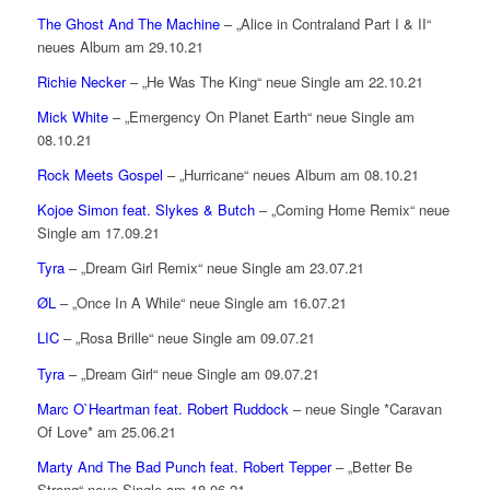
The Ghost And The Machine
– „Alice in Contraland Part I & II“
neues Album am 29.10.21
Richie Necker
– „He Was The King“ neue Single am 22.10.21
Mick White
– „Emergency On Planet Earth“ neue Single am
08.10.21
Rock Meets Gospel
– „Hurricane“ neues Album am 08.10.21
Kojoe Simon feat. Slykes & Butch
– „Coming Home Remix“ neue
Single am 17.09.21
Tyra
– „Dream Girl Remix“ neue Single am 23.07.21
ØL
– „Once In A While“ neue Single am 16.07.21
LIC
– „Rosa Brille“ neue Single am 09.07.21
Tyra
– „Dream Girl“ neue Single am 09.07.21
Marc O`Heartman feat. Robert Ruddock
– neue Single *Caravan
Of Love* am 25.06.21
Marty And The Bad Punch feat. Robert Tepper
– „Better Be
Strong“ neue Single am 18.06.21