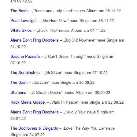
am 09.12.22
The Bash
– „Punch and Judy Land“ neues Album am 25.11.22
Pearl Lovelight
– „Me.Here.Now.“ neue Single am 18.11.22
White Skies
– „Black Tide“ neues Album am 04.11.22
Aliens Don’t Ring Doorbells
– „Big Old Nowhere“ neue Single am
21.10.22
Sascha Pazdera
– „I Can’t Break Through“ neue Single am
07.10.22
The Surfblasters
– „Mr.Silver“ neue Single am 07.10.22
The Bash
– „Caravan“ neue Single am 30.09.22
Stereons
– „A Stealth Desire“ neues Album am 30.09.22
Rock Meets Gospel
– „Walk In Peace“ neue Single am 23.09.22
Aliens Don’t Ring Doorbells
– „Hello 2 You“ neue Single am
29.07.22
The Bootlovers & Delgardo
– „Love The Way You Lie“ neue
Single am 24.07.22