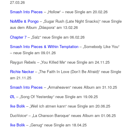
27.03.26
Smash Into Pieces
– „Hollow“ – neue Single am 20.02.26
NoMBe & Pongo
– „Sugar Rush (Late Night Snacks)“ neue Single
aus dem Album „Diàspora“ am 13.02.26
Chapter 7
– „Salz“ neue Single am 06.02.26
Smash Into Pieces & Within Temptation
– „Somebody Like You“
– neue Single am 09.01.26
Raygun Rebels – „You Killed Me“ neue Single am 24.11.25
Richie Necker
– „The Faith In Love (Don’t Be Afraid)“ neue Single
am 21.11.25
Smash Into Pieces
– „Armaheaven“ neues Album am 31.10.25
ØL
– „Song Of Yesterday“ neue Single am 19.09.25
Ike Bolik
– „Weil ich atmen kann“ neue Single am 20.06.25
DuoVoice² – „La Chanson Baroque“ neues Album am 01.06.25
Ike Bolik
– „Genug“ neue Single am 18.04.25