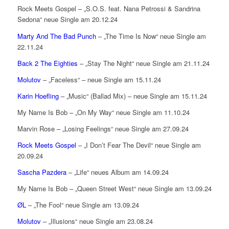
Rock Meets Gospel – „S.O.S. feat. Nana Petrossi & Sandrina
Sedona“ neue Single am 20.12.24
Marty And The Bad Punch
– „The Time Is Now“ neue Single am
22.11.24
Back 2 The Eighties
– „Stay The Night“ neue Single am 21.11.24
Molutov
– „Faceless“ – neue Single am 15.11.24
Karin Hoefling
– „Music“ (Ballad Mix) – neue Single am 15.11.24
My Name Is Bob – „On My Way“ neue Single am 11.10.24
Marvin Rose – „Losing Feelings“ neue Single am 27.09.24
Rock Meets Gospel
– „I Don’t Fear The Devil“ neue Single am
20.09.24
Sascha Pazdera
– „Life“ neues Album am 14.09.24
My Name Is Bob – „Queen Street West“ neue Single am 13.09.24
ØL
– „The Fool“ neue Single am 13.09.24
Molutov
– „Illusions“ neue Single am 23.08.24