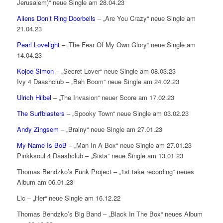
Jerusalem)“ neue Single am 28.04.23
Aliens Don’t Ring Doorbells
– „Are You Crazy“ neue Single am
21.04.23
Pearl Lovelight
– „The Fear Of My Own Glory“ neue Single am
14.04.23
Kojoe Simon
– „Secret Lover“ neue Single am 08.03.23
Ivy 4 Daashclub – „Bah Boom“ neue Single am 24.02.23
Ulrich Hilbel
– „The Invasion“ neuer Score am 17.02.23
The Surfblasters
– „Spooky Town“ neue Single am 03.02.23
Andy Zingsem
– „Brainy“ neue Single am 27.01.23
My Name Is BoB
– „Man In A Box“ neue Single am 27.01.23
Pinkksoul 4 Daashclub – „Sista“ neue Single am 13.01.23
Thomas Bendzko’s Funk Project – „1st take recording“ neues
Album am 06.01.23
Lic – „Her“ neue Single am 16.12.22
Thomas Bendzko’s Big Band – „Black In The Box“ neues Album