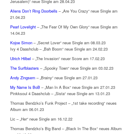
Jerusalem)“ neue Single am 28.04.23
Aliens Don’t Ring Doorbells
– „Are You Crazy“ neue Single am
21.04.23
Pearl Lovelight
– „The Fear Of My Own Glory“ neue Single am
14.04.23
Kojoe Simon
– „Secret Lover“ neue Single am 08.03.23
Ivy 4 Daashclub – „Bah Boom“ neue Single am 24.02.23
Ulrich Hilbel
– „The Invasion“ neuer Score am 17.02.23
The Surfblasters
– „Spooky Town“ neue Single am 03.02.23
Andy Zingsem
– „Brainy“ neue Single am 27.01.23
My Name Is BoB
– „Man In A Box“ neue Single am 27.01.23
Pinkksoul 4 Daashclub – „Sista“ neue Single am 13.01.23
Thomas Bendzko’s Funk Project – „1st take recording“ neues
Album am 06.01.23
Lic – „Her“ neue Single am 16.12.22
Thomas Bendzko’s Big Band – „Black In The Box“ neues Album