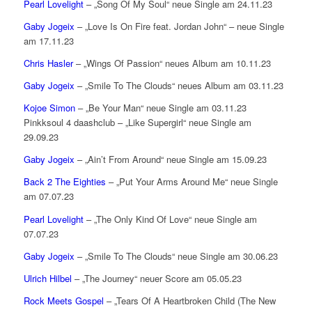
Pearl Lovelight
– „Song Of My Soul“ neue Single am 24.11.23
Gaby Jogeix
– „Love Is On Fire feat. Jordan John“ – neue Single
am 17.11.23
Chris Hasler
– „Wings Of Passion“ neues Album am 10.11.23
Gaby Jogeix
– „Smile To The Clouds“ neues Album am 03.11.23
Kojoe Simon
– „Be Your Man“ neue Single am 03.11.23
Pinkksoul 4 daashclub – „Like Supergirl“ neue Single am
29.09.23
Gaby Jogeix
– „Ain’t From Around“ neue Single am 15.09.23
Back 2 The Eighties
– „Put Your Arms Around Me“ neue Single
am 07.07.23
Pearl Lovelight
– „The Only Kind Of Love“ neue Single am
07.07.23
Gaby Jogeix
– „Smile To The Clouds“ neue Single am 30.06.23
Ulrich Hilbel
– „The Journey“ neuer Score am 05.05.23
Rock Meets Gospel
– „Tears Of A Heartbroken Child (The New