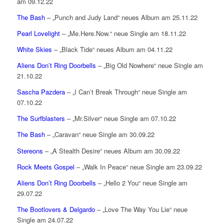
am 09.12.22
The Bash
– „Punch and Judy Land“ neues Album am 25.11.22
Pearl Lovelight
– „Me.Here.Now.“ neue Single am 18.11.22
White Skies
– „Black Tide“ neues Album am 04.11.22
Aliens Don’t Ring Doorbells
– „Big Old Nowhere“ neue Single am
21.10.22
Sascha Pazdera
– „I Can’t Break Through“ neue Single am
07.10.22
The Surfblasters
– „Mr.Silver“ neue Single am 07.10.22
The Bash
– „Caravan“ neue Single am 30.09.22
Stereons
– „A Stealth Desire“ neues Album am 30.09.22
Rock Meets Gospel
– „Walk In Peace“ neue Single am 23.09.22
Aliens Don’t Ring Doorbells
– „Hello 2 You“ neue Single am
29.07.22
The Bootlovers & Delgardo
– „Love The Way You Lie“ neue
Single am 24.07.22