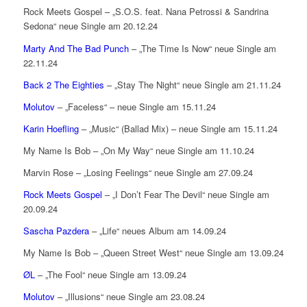
Rock Meets Gospel – „S.O.S. feat. Nana Petrossi & Sandrina
Sedona“ neue Single am 20.12.24
Marty And The Bad Punch
– „The Time Is Now“ neue Single am
22.11.24
Back 2 The Eighties
– „Stay The Night“ neue Single am 21.11.24
Molutov
– „Faceless“ – neue Single am 15.11.24
Karin Hoefling
– „Music“ (Ballad Mix) – neue Single am 15.11.24
My Name Is Bob – „On My Way“ neue Single am 11.10.24
Marvin Rose – „Losing Feelings“ neue Single am 27.09.24
Rock Meets Gospel
– „I Don’t Fear The Devil“ neue Single am
20.09.24
Sascha Pazdera
– „Life“ neues Album am 14.09.24
My Name Is Bob – „Queen Street West“ neue Single am 13.09.24
ØL
– „The Fool“ neue Single am 13.09.24
Molutov
– „Illusions“ neue Single am 23.08.24