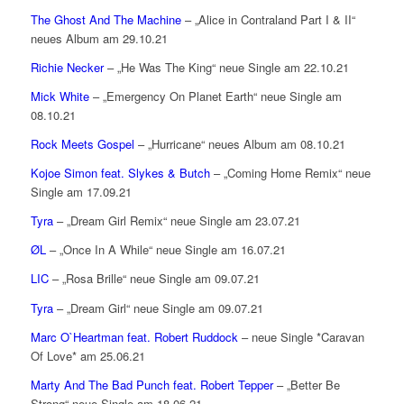
The Ghost And The Machine
– „Alice in Contraland Part I & II“
neues Album am 29.10.21
Richie Necker
– „He Was The King“ neue Single am 22.10.21
Mick White
– „Emergency On Planet Earth“ neue Single am
08.10.21
Rock Meets Gospel
– „Hurricane“ neues Album am 08.10.21
Kojoe Simon feat. Slykes & Butch
– „Coming Home Remix“ neue
Single am 17.09.21
Tyra
– „Dream Girl Remix“ neue Single am 23.07.21
ØL
– „Once In A While“ neue Single am 16.07.21
LIC
– „Rosa Brille“ neue Single am 09.07.21
Tyra
– „Dream Girl“ neue Single am 09.07.21
Marc O`Heartman feat. Robert Ruddock
– neue Single *Caravan
Of Love* am 25.06.21
Marty And The Bad Punch feat. Robert Tepper
– „Better Be
Strong“ neue Single am 18.06.21