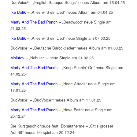
DuoVoice² – „English Baroque Songs“ neues Album am 15.04.25
Ike Bolik
– „Alles wird ein Lied“ neues Album am 04.04.25
Marty And The Bad Punch
– „Deadwood“ neue Single am
21.03.25
Ike Bolik
– „Alles wird ein Lied“ neue Single am 07.03.25
DuoVoice² – „Deutsche Barocklieder“ neues Album am 01.03.25
Molutov
– „Nebular“ – neue Single am 21.02.25
Marty And The Bad Punch
– „Keep Pushin‘ On“ neue Single am
14.02.25
Marty And The Bad Punch
– „Heart Attack“ neue Single am
17.01.25
DuoVoice² – „DuoVoice²“ neues Album am 17.01.25
Marty And The Bad Punch
– „Have Faith“ neue Single am
20.12.24
Die Kurzgeschichte.de feat. Donautherme – „Ottis grosser
Auftritt“ neues Hörspiel am 20.12.24