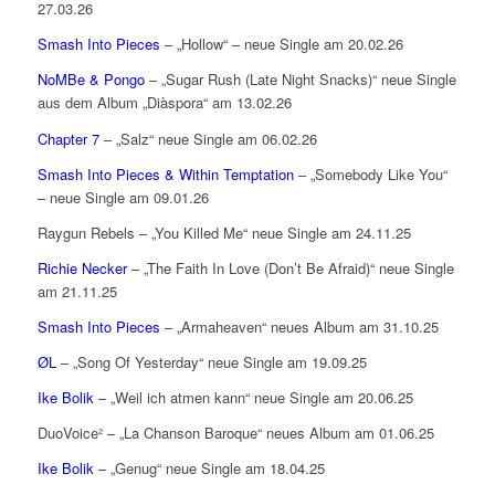
27.03.26
Smash Into Pieces
– „Hollow“ – neue Single am 20.02.26
NoMBe & Pongo
– „Sugar Rush (Late Night Snacks)“ neue Single
aus dem Album „Diàspora“ am 13.02.26
Chapter 7
– „Salz“ neue Single am 06.02.26
Smash Into Pieces & Within Temptation
– „Somebody Like You“
– neue Single am 09.01.26
Raygun Rebels – „You Killed Me“ neue Single am 24.11.25
Richie Necker
– „The Faith In Love (Don’t Be Afraid)“ neue Single
am 21.11.25
Smash Into Pieces
– „Armaheaven“ neues Album am 31.10.25
ØL
– „Song Of Yesterday“ neue Single am 19.09.25
Ike Bolik
– „Weil ich atmen kann“ neue Single am 20.06.25
DuoVoice² – „La Chanson Baroque“ neues Album am 01.06.25
Ike Bolik
– „Genug“ neue Single am 18.04.25