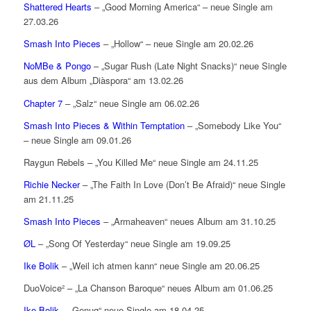
Shattered Hearts
– „Good Morning America“ – neue Single am
27.03.26
Smash Into Pieces
– „Hollow“ – neue Single am 20.02.26
NoMBe & Pongo
– „Sugar Rush (Late Night Snacks)“ neue Single
aus dem Album „Diàspora“ am 13.02.26
Chapter 7
– „Salz“ neue Single am 06.02.26
Smash Into Pieces & Within Temptation
– „Somebody Like You“
– neue Single am 09.01.26
Raygun Rebels – „You Killed Me“ neue Single am 24.11.25
Richie Necker
– „The Faith In Love (Don’t Be Afraid)“ neue Single
am 21.11.25
Smash Into Pieces
– „Armaheaven“ neues Album am 31.10.25
ØL
– „Song Of Yesterday“ neue Single am 19.09.25
Ike Bolik
– „Weil ich atmen kann“ neue Single am 20.06.25
DuoVoice² – „La Chanson Baroque“ neues Album am 01.06.25
Ike Bolik
– „Genug“ neue Single am 18.04.25