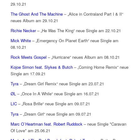
29.10.21
The Ghost And The Machine
– „Alice in Contraland Part I & II“
neues Album am 29.10.21
Richie Necker
– „He Was The King“ neue Single am 22.10.21
Mick White
– „Emergency On Planet Earth“ neue Single am
08.10.21
Rock Meets Gospel
– „Hurricane“ neues Album am 08.10.21
Kojoe Simon feat. Slykes & Butch
– „Coming Home Remix“ neue
Single am 17.09.21
Tyra
– „Dream Girl Remix“ neue Single am 23.07.21
ØL
– „Once In A While“ neue Single am 16.07.21
LIC
– „Rosa Brille“ neue Single am 09.07.21
Tyra
– „Dream Girl“ neue Single am 09.07.21
Marc O`Heartman feat. Robert Ruddock
– neue Single *Caravan
Of Love* am 25.06.21