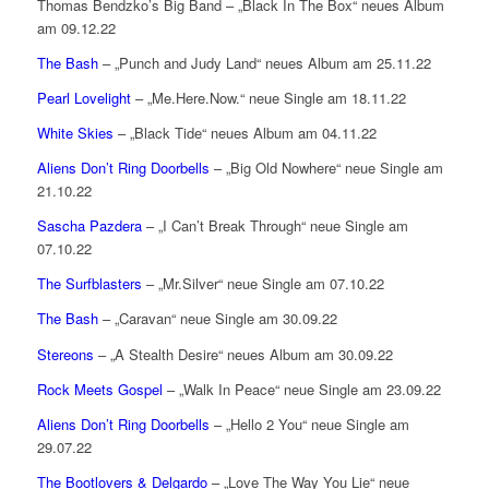
Thomas Bendzko’s Big Band – „Black In The Box“ neues Album
am 09.12.22
The Bash
– „Punch and Judy Land“ neues Album am 25.11.22
Pearl Lovelight
– „Me.Here.Now.“ neue Single am 18.11.22
White Skies
– „Black Tide“ neues Album am 04.11.22
Aliens Don’t Ring Doorbells
– „Big Old Nowhere“ neue Single am
21.10.22
Sascha Pazdera
– „I Can’t Break Through“ neue Single am
07.10.22
The Surfblasters
– „Mr.Silver“ neue Single am 07.10.22
The Bash
– „Caravan“ neue Single am 30.09.22
Stereons
– „A Stealth Desire“ neues Album am 30.09.22
Rock Meets Gospel
– „Walk In Peace“ neue Single am 23.09.22
Aliens Don’t Ring Doorbells
– „Hello 2 You“ neue Single am
29.07.22
The Bootlovers & Delgardo
– „Love The Way You Lie“ neue