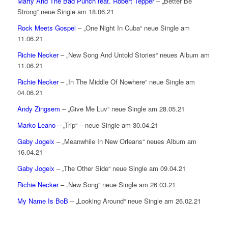
Marty And The Bad Punch feat. Robert Tepper
– „Better Be
Strong“ neue Single am 18.06.21
Rock Meets Gospel
– „One Night In Cuba“ neue Single am
11.06.21
Richie Necker
– „New Song And Untold Stories“ neues Album am
11.06.21
Richie Necker
– „In The Middle Of Nowhere“ neue Single am
04.06.21
Andy Zingsem
– „Give Me Luv“ neue Single am 28.05.21
Marko Leano
– „Trip“ – neue Single am 30.04.21
Gaby Jogeix
– „Meanwhile In New Orleans“ neues Album am
16.04.21
Gaby Jogeix
– „The Other Side“ neue Single am 09.04.21
Richie Necker
– „New Song“ neue Single am 26.03.21
My Name Is BoB
– „Looking Around“ neue Single am 26.02.21