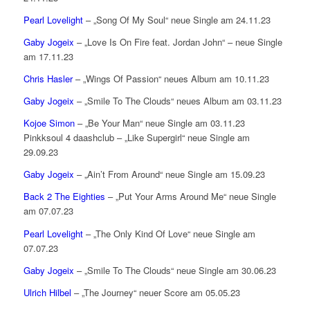
Pearl Lovelight
– „Song Of My Soul“ neue Single am 24.11.23
Gaby Jogeix
– „Love Is On Fire feat. Jordan John“ – neue Single
am 17.11.23
Chris Hasler
– „Wings Of Passion“ neues Album am 10.11.23
Gaby Jogeix
– „Smile To The Clouds“ neues Album am 03.11.23
Kojoe Simon
– „Be Your Man“ neue Single am 03.11.23
Pinkksoul 4 daashclub – „Like Supergirl“ neue Single am
29.09.23
Gaby Jogeix
– „Ain’t From Around“ neue Single am 15.09.23
Back 2 The Eighties
– „Put Your Arms Around Me“ neue Single
am 07.07.23
Pearl Lovelight
– „The Only Kind Of Love“ neue Single am
07.07.23
Gaby Jogeix
– „Smile To The Clouds“ neue Single am 30.06.23
Ulrich Hilbel
– „The Journey“ neuer Score am 05.05.23