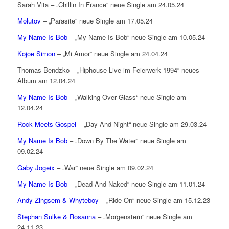
Sarah Vita – „Chillin In France“ neue Single am 24.05.24
Molutov
– „Parasite“ neue Single am 17.05.24
My Name Is Bob
– „My Name Is Bob“ neue Single am 10.05.24
Kojoe Simon
– „Mi Amor“ neue Single am 24.04.24
Thomas Bendzko – „Hiphouse Live im Feierwerk 1994“ neues
Album am 12.04.24
My Name Is Bob
– „Walking Over Glass“ neue Single am
12.04.24
Rock Meets Gospel
– „Day And Night“ neue Single am 29.03.24
My Name Is Bob
– „Down By The Water“ neue Single am
09.02.24
Gaby Jogeix
– „War“ neue Single am 09.02.24
My Name Is Bob
– „Dead And Naked“ neue Single am 11.01.24
Andy Zingsem & Whyteboy
– „Ride On“ neue Single am 15.12.23
Stephan Sulke & Rosanna
– „Morgenstern“ neue Single am
24.11.23