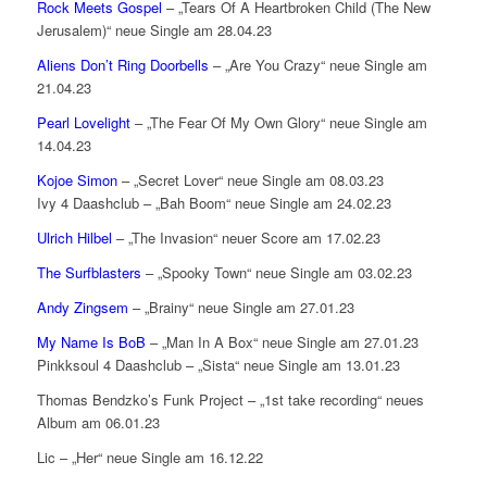
Rock Meets Gospel
– „Tears Of A Heartbroken Child (The New
Jerusalem)“ neue Single am 28.04.23
Aliens Don’t Ring Doorbells
– „Are You Crazy“ neue Single am
21.04.23
Pearl Lovelight
– „The Fear Of My Own Glory“ neue Single am
14.04.23
Kojoe Simon
– „Secret Lover“ neue Single am 08.03.23
Ivy 4 Daashclub – „Bah Boom“ neue Single am 24.02.23
Ulrich Hilbel
– „The Invasion“ neuer Score am 17.02.23
The Surfblasters
– „Spooky Town“ neue Single am 03.02.23
Andy Zingsem
– „Brainy“ neue Single am 27.01.23
My Name Is BoB
– „Man In A Box“ neue Single am 27.01.23
Pinkksoul 4 Daashclub – „Sista“ neue Single am 13.01.23
Thomas Bendzko’s Funk Project – „1st take recording“ neues
Album am 06.01.23
Lic – „Her“ neue Single am 16.12.22