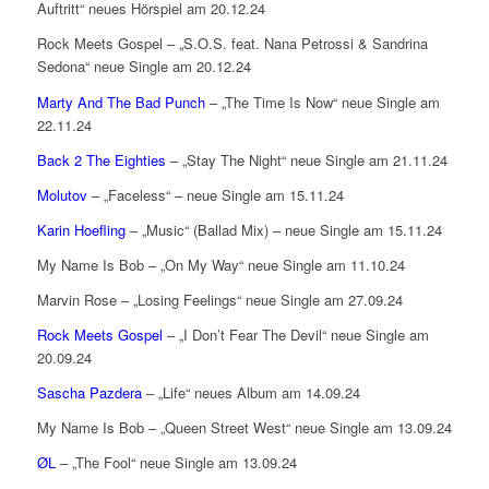
Auftritt“ neues Hörspiel am 20.12.24
Rock Meets Gospel – „S.O.S. feat. Nana Petrossi & Sandrina
Sedona“ neue Single am 20.12.24
Marty And The Bad Punch
– „The Time Is Now“ neue Single am
22.11.24
Back 2 The Eighties
– „Stay The Night“ neue Single am 21.11.24
Molutov
– „Faceless“ – neue Single am 15.11.24
Karin Hoefling
– „Music“ (Ballad Mix) – neue Single am 15.11.24
My Name Is Bob – „On My Way“ neue Single am 11.10.24
Marvin Rose – „Losing Feelings“ neue Single am 27.09.24
Rock Meets Gospel
– „I Don’t Fear The Devil“ neue Single am
20.09.24
Sascha Pazdera
– „Life“ neues Album am 14.09.24
My Name Is Bob – „Queen Street West“ neue Single am 13.09.24
ØL
– „The Fool“ neue Single am 13.09.24