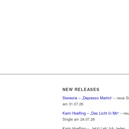
NEW RELEASES
Stereons – „Depresso Martini“
– neue Si
am 31.07.26
Karin Hoefling – „Das Licht In Mir“
– ne
Single am 24.07.26
Karin Hoefling – „Jetzt Leb‘ Ich Jeden