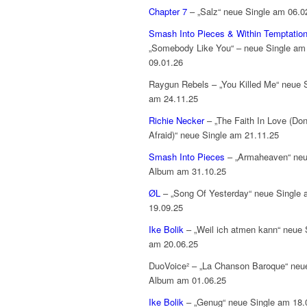
Chapter 7
– „Salz“ neue Single am 06.0
Smash Into Pieces & Within Temptatio
„Somebody Like You“ – neue Single am
09.01.26
Raygun Rebels – „You Killed Me“ neue 
am 24.11.25
Richie Necker
– „The Faith In Love (Don
Afraid)“ neue Single am 21.11.25
Smash Into Pieces
– „Armaheaven“ ne
Album am 31.10.25
ØL
– „Song Of Yesterday“ neue Single
19.09.25
Ike Bolik
– „Weil ich atmen kann“ neue 
am 20.06.25
DuoVoice² – „La Chanson Baroque“ neu
Album am 01.06.25
Ike Bolik
– „Genug“ neue Single am 18.