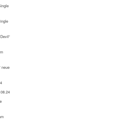
ingle
ingle
Devil“
am
“ neue
24
.08.24
e
 am