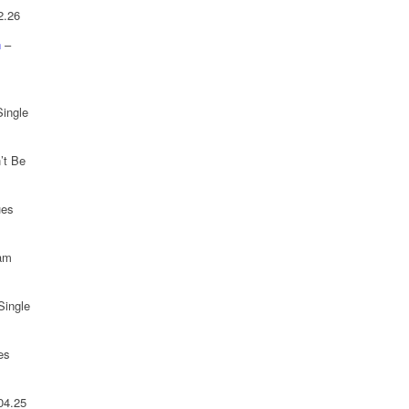
2.26
n
–
Single
’t Be
ues
 am
Single
es
04.25