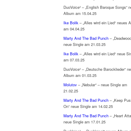
DuoVoice² – „English Baroque Songs“ 
Album am 15.04.25
Ike Bolik
– „Alles wird ein Lied“ neues 
am 04.04.25
Marty And The Bad Punch
– „Deadwood
neue Single am 21.03.25
Ike Bolik
– „Alles wird ein Lied“ neue Si
am 07.03.25
DuoVoice² – „Deutsche Barocklieder“ n
Album am 01.03.25
Molutov
– „Nebular“ – neue Single am
21.02.25
Marty And The Bad Punch
– „Keep Push
On“ neue Single am 14.02.25
Marty And The Bad Punch
– „Heart Att
neue Single am 17.01.25