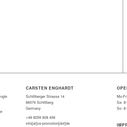
CARSTEN ENGHARDT
OPE
ngle
Schiltberger Strasse 14
Mo-Fr
86576 Schiltberg
Sa: 8
Germany
So: 8
ue
+49 8259 828 456
info[at]ce-promotion[dot]de
IMP