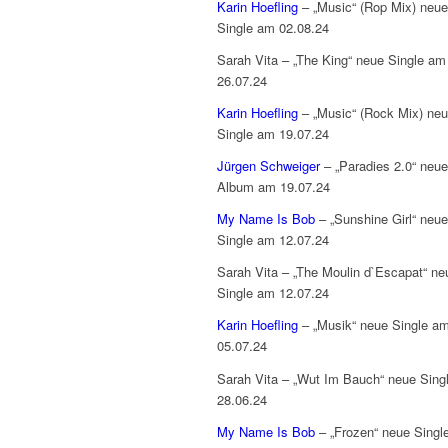
Karin Hoefling
– „Music“ (Rop Mix) neue
Single am 02.08.24
Sarah Vita – „The King“ neue Single am
26.07.24
Karin Hoefling
– „Music“ (Rock Mix) ne
Single am 19.07.24
Jürgen Schweiger
– „Paradies 2.0“ neu
Album am 19.07.24
My Name Is Bob
– „Sunshine Girl“ neue
Single am 12.07.24
Sarah Vita – „The Moulin d`Escapat“ ne
Single am 12.07.24
Karin Hoefling
– „Musik“ neue Single a
05.07.24
Sarah Vita – „Wut Im Bauch“ neue Sing
28.06.24
My Name Is Bob
– „Frozen“ neue Singl