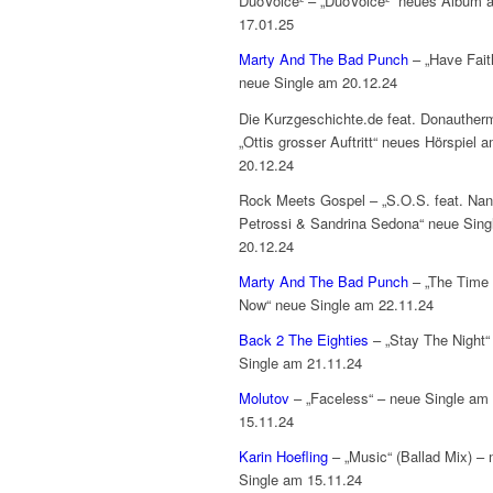
DuoVoice² – „DuoVoice²“ neues Album 
17.01.25
Marty And The Bad Punch
– „Have Fait
neue Single am 20.12.24
Die Kurzgeschichte.de feat. Donauther
„Ottis grosser Auftritt“ neues Hörspiel 
20.12.24
Rock Meets Gospel – „S.O.S. feat. Na
Petrossi & Sandrina Sedona“ neue Sing
20.12.24
Marty And The Bad Punch
– „The Time 
Now“ neue Single am 22.11.24
Back 2 The Eighties
– „Stay The Night“
Single am 21.11.24
Molutov
– „Faceless“ – neue Single am
15.11.24
Karin Hoefling
– „Music“ (Ballad Mix) – 
Single am 15.11.24