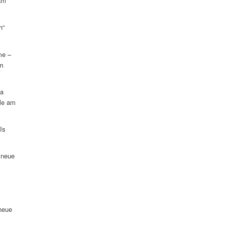
am
h“
me –
am
na
le am
Is
 neue
neue