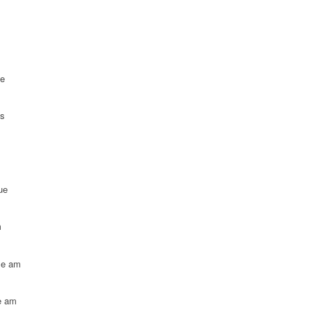
ue
es
ue
m
le am
e am