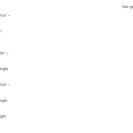
hier 
ica“ –
h
ds“ –
ingle
ica“ –
ngle
ight