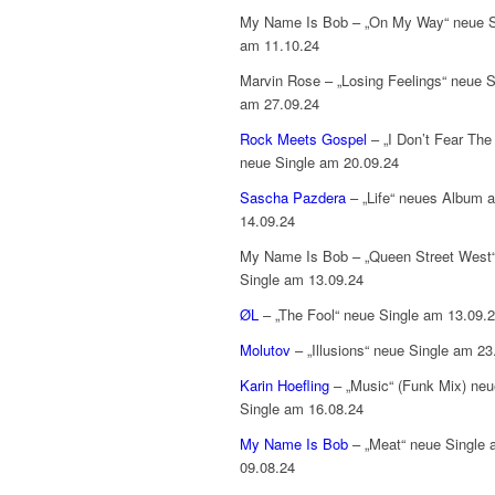
My Name Is Bob – „On My Way“ neue S
am 11.10.24
Marvin Rose – „Losing Feelings“ neue S
am 27.09.24
Rock Meets Gospel
– „I Don’t Fear The 
neue Single am 20.09.24
Sascha Pazdera
– „Life“ neues Album 
14.09.24
My Name Is Bob – „Queen Street West
Single am 13.09.24
ØL
– „The Fool“ neue Single am 13.09.
Molutov
– „Illusions“ neue Single am 23
Karin Hoefling
– „Music“ (Funk Mix) neu
Single am 16.08.24
My Name Is Bob
– „Meat“ neue Single
09.08.24