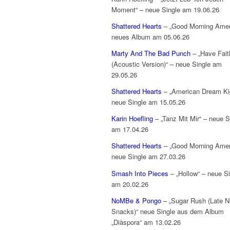
Moment“ – neue Single am 19.06.26
Shattered Hearts
– „Good Morning Amer
neues Album am 05.06.26
Marty And The Bad Punch
– „Have Fait
(Acoustic Version)“ – neue Single am
29.05.26
Shattered Hearts
– „American Dream Ki
neue Single am 15.05.26
Karin Hoefling
– „Tanz Mit Mir“ – neue S
am 17.04.26
Shattered Hearts
– „Good Morning Amer
neue Single am 27.03.26
Smash Into Pieces
– „Hollow“ – neue Si
am 20.02.26
NoMBe & Pongo
– „Sugar Rush (Late N
Snacks)“ neue Single aus dem Album
„Diàspora“ am 13.02.26