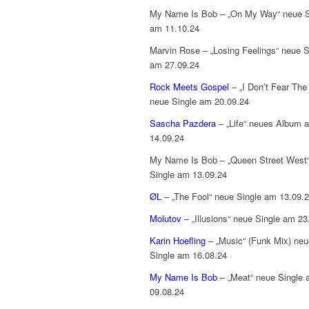
My Name Is Bob – „On My Way“ neue S
am 11.10.24
Marvin Rose – „Losing Feelings“ neue S
am 27.09.24
Rock Meets Gospel
– „I Don’t Fear The 
neue Single am 20.09.24
Sascha Pazdera
– „Life“ neues Album 
14.09.24
My Name Is Bob – „Queen Street West
Single am 13.09.24
ØL
– „The Fool“ neue Single am 13.09.
Molutov
– „Illusions“ neue Single am 23
Karin Hoefling
– „Music“ (Funk Mix) neu
Single am 16.08.24
My Name Is Bob
– „Meat“ neue Single
09.08.24