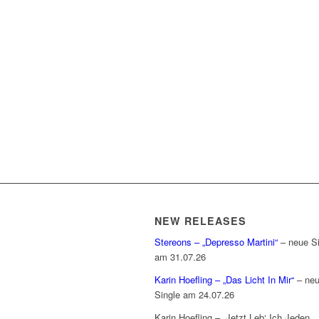
NEW RELEASES
Stereons – „Depresso Martini“
– neue Si
am 31.07.26
Karin Hoefling – „Das Licht In Mir“
– ne
Single am 24.07.26
Karin Hoefling – „Jetzt Leb‘ Ich Jeden