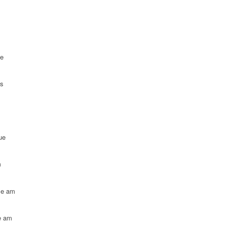
ue
es
ue
m
le am
e am