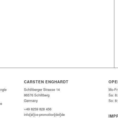
CARSTEN ENGHARDT
OPE
ngle
Schiltberger Strasse 14
Mo-Fr
86576 Schiltberg
Sa: 8
Germany
So: 8
ue
+49 8259 828 456
info[at]ce-promotion[dot]de
IMP