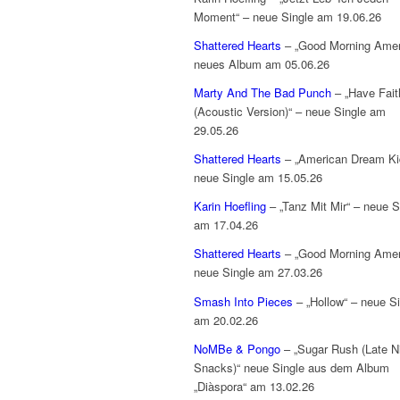
Moment“ – neue Single am 19.06.26
Shattered Hearts
– „Good Morning Amer
neues Album am 05.06.26
Marty And The Bad Punch
– „Have Fait
(Acoustic Version)“ – neue Single am
29.05.26
Shattered Hearts
– „American Dream Ki
neue Single am 15.05.26
Karin Hoefling
– „Tanz Mit Mir“ – neue S
am 17.04.26
Shattered Hearts
– „Good Morning Amer
neue Single am 27.03.26
Smash Into Pieces
– „Hollow“ – neue Si
am 20.02.26
NoMBe & Pongo
– „Sugar Rush (Late N
Snacks)“ neue Single aus dem Album
„Diàspora“ am 13.02.26