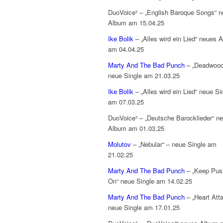
DuoVoice² – „English Baroque Songs“ 
Album am 15.04.25
Ike Bolik
– „Alles wird ein Lied“ neues 
am 04.04.25
Marty And The Bad Punch
– „Deadwood
neue Single am 21.03.25
Ike Bolik
– „Alles wird ein Lied“ neue Si
am 07.03.25
DuoVoice² – „Deutsche Barocklieder“ n
Album am 01.03.25
Molutov
– „Nebular“ – neue Single am
21.02.25
Marty And The Bad Punch
– „Keep Push
On“ neue Single am 14.02.25
Marty And The Bad Punch
– „Heart Att
neue Single am 17.01.25