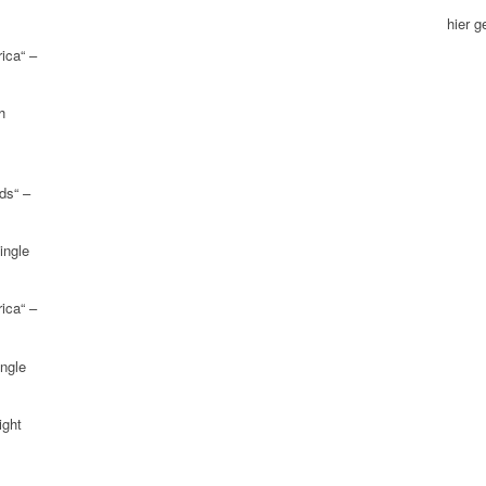
hier 
ica“ –
h
ds“ –
ingle
ica“ –
ngle
ight