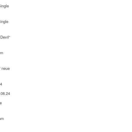
ingle
ingle
Devil“
am
“ neue
24
.08.24
e
 am