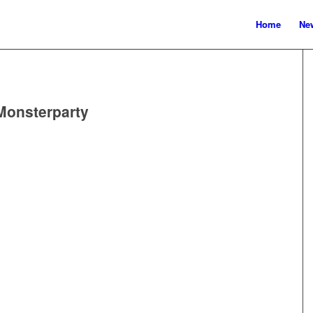
Home
New
Monsterparty