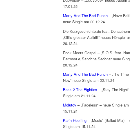
DuoVoice² – „DuoVoice²“ neues Album 
17.01.25
Marty And The Bad Punch
– „Have Fait
neue Single am 20.12.24
Die Kurzgeschichte.de feat. Donauther
„Ottis grosser Auftritt“ neues Hörspiel 
20.12.24
Rock Meets Gospel – „S.O.S. feat. Na
Petrossi & Sandrina Sedona“ neue Sing
20.12.24
Marty And The Bad Punch
– „The Time 
Now“ neue Single am 22.11.24
Back 2 The Eighties
– „Stay The Night“
Single am 21.11.24
Molutov
– „Faceless“ – neue Single am
15.11.24
Karin Hoefling
– „Music“ (Ballad Mix) – 
Single am 15.11.24