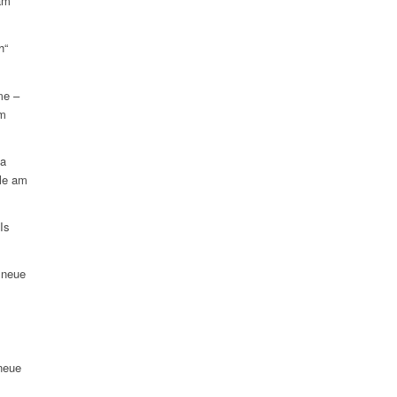
am
h“
me –
am
na
le am
Is
 neue
neue