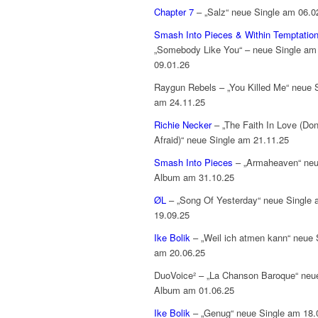
Chapter 7
– „Salz“ neue Single am 06.0
Smash Into Pieces & Within Temptatio
„Somebody Like You“ – neue Single am
09.01.26
Raygun Rebels – „You Killed Me“ neue 
am 24.11.25
Richie Necker
– „The Faith In Love (Don
Afraid)“ neue Single am 21.11.25
Smash Into Pieces
– „Armaheaven“ ne
Album am 31.10.25
ØL
– „Song Of Yesterday“ neue Single
19.09.25
Ike Bolik
– „Weil ich atmen kann“ neue 
am 20.06.25
DuoVoice² – „La Chanson Baroque“ neu
Album am 01.06.25
Ike Bolik
– „Genug“ neue Single am 18.