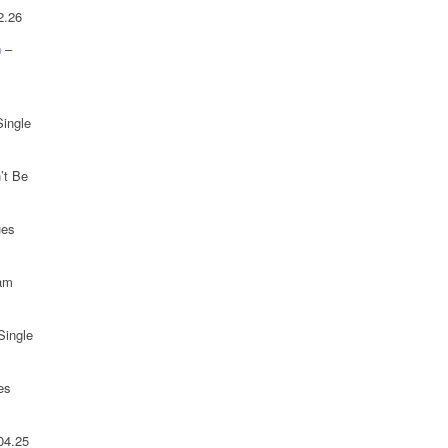
2.26
n
–
Single
’t Be
ues
 am
Single
es
04.25