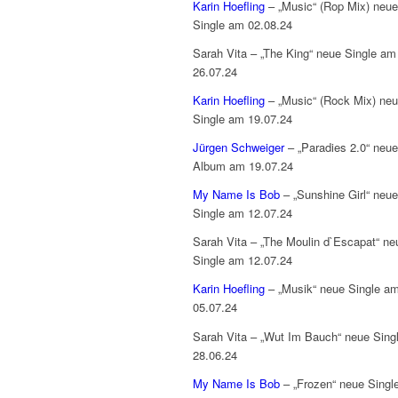
Karin Hoefling
– „Music“ (Rop Mix) neue
Single am 02.08.24
Sarah Vita – „The King“ neue Single am
26.07.24
Karin Hoefling
– „Music“ (Rock Mix) ne
Single am 19.07.24
Jürgen Schweiger
– „Paradies 2.0“ neu
Album am 19.07.24
My Name Is Bob
– „Sunshine Girl“ neue
Single am 12.07.24
Sarah Vita – „The Moulin d`Escapat“ ne
Single am 12.07.24
Karin Hoefling
– „Musik“ neue Single a
05.07.24
Sarah Vita – „Wut Im Bauch“ neue Sing
28.06.24
My Name Is Bob
– „Frozen“ neue Singl