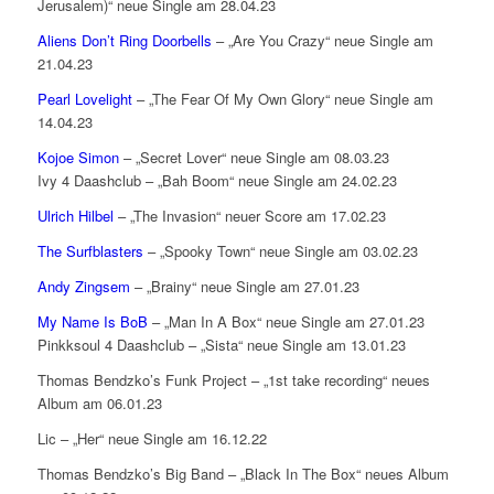
Jerusalem)“ neue Single am 28.04.23
Aliens Don’t Ring Doorbells
– „Are You Crazy“ neue Single am
21.04.23
Pearl Lovelight
– „The Fear Of My Own Glory“ neue Single am
14.04.23
Kojoe Simon
– „Secret Lover“ neue Single am 08.03.23
Ivy 4 Daashclub – „Bah Boom“ neue Single am 24.02.23
Ulrich Hilbel
– „The Invasion“ neuer Score am 17.02.23
The Surfblasters
– „Spooky Town“ neue Single am 03.02.23
Andy Zingsem
– „Brainy“ neue Single am 27.01.23
My Name Is BoB
– „Man In A Box“ neue Single am 27.01.23
Pinkksoul 4 Daashclub – „Sista“ neue Single am 13.01.23
Thomas Bendzko’s Funk Project – „1st take recording“ neues
Album am 06.01.23
Lic – „Her“ neue Single am 16.12.22
Thomas Bendzko’s Big Band – „Black In The Box“ neues Album