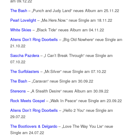
am 09.12.22
The Bash
– „Punch and Judy Land“ neues Album am 25.11.22
Pearl Lovelight
– „Me.Here.Now.“ neue Single am 18.11.22
White Skies
– „Black Tide“ neues Album am 04.11.22
Aliens Don’t Ring Doorbells
– „Big Old Nowhere“ neue Single am
21.10.22
Sascha Pazdera
– „I Can’t Break Through“ neue Single am
07.10.22
The Surfblasters
– „Mr.Silver“ neue Single am 07.10.22
The Bash
– „Caravan“ neue Single am 30.09.22
Stereons
– „A Stealth Desire“ neues Album am 30.09.22
Rock Meets Gospel
– „Walk In Peace“ neue Single am 23.09.22
Aliens Don’t Ring Doorbells
– „Hello 2 You“ neue Single am
29.07.22
The Bootlovers & Delgardo
– „Love The Way You Lie“ neue
Single am 24.07.22