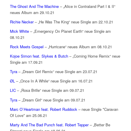
The Ghost And The Machine
– „Alice in Contraland Part I & II“
neues Album am 29.10.21
Richie Necker
– „He Was The King“ neue Single am 22.10.21
Mick White
– „Emergency On Planet Earth“ neue Single am
08.10.21
Rock Meets Gospel
– „Hurricane“ neues Album am 08.10.21
Kojoe Simon feat. Slykes & Butch
– „Coming Home Remix“ neue
Single am 17.09.21
Tyra
– „Dream Girl Remix“ neue Single am 23.07.21
ØL
– „Once In A While“ neue Single am 16.07.21
LIC
– „Rosa Brille“ neue Single am 09.07.21
Tyra
– „Dream Girl“ neue Single am 09.07.21
Marc O`Heartman feat. Robert Ruddock
– neue Single *Caravan
Of Love* am 25.06.21
Marty And The Bad Punch feat. Robert Tepper
– „Better Be
Strong“ neue Single am 18.06.21