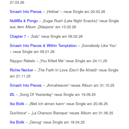
27.03.26
Smash Into Pieces
– „Hollow“ – neue Single am 20.02.26
NoMBe & Pongo
– „Sugar Rush (Late Night Snacks)“ neue Single
aus dem Album „Diàspora“ am 13.02.26
Chapter 7
– „Salz“ neue Single am 06.02.26
Smash Into Pieces & Within Temptation
– „Somebody Like You“
– neue Single am 09.01.26
Raygun Rebels – „You Killed Me“ neue Single am 24.11.25
Richie Necker
– „The Faith In Love (Don’t Be Afraid)“ neue Single
am 21.11.25
Smash Into Pieces
– „Armaheaven“ neues Album am 31.10.25
ØL
– „Song Of Yesterday“ neue Single am 19.09.25
Ike Bolik
– „Weil ich atmen kann“ neue Single am 20.06.25
DuoVoice² – „La Chanson Baroque“ neues Album am 01.06.25
Ike Bolik
– „Genug“ neue Single am 18.04.25