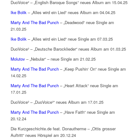
DuoVoice² – „English Baroque Songs“ neues Album am 15.04.25
Ike Bolik
– „Alles wird ein Lied“ neues Album am 04.04.25
Marty And The Bad Punch
– „Deadwood“ neue Single am
21.03.25
Ike Bolik
– „Alles wird ein Lied“ neue Single am 07.03.25
DuoVoice² – „Deutsche Barocklieder“ neues Album am 01.03.25
Molutov
– „Nebular“ – neue Single am 21.02.25
Marty And The Bad Punch
– „Keep Pushin‘ On“ neue Single am
14.02.25
Marty And The Bad Punch
– „Heart Attack“ neue Single am
17.01.25
DuoVoice² – „DuoVoice²“ neues Album am 17.01.25
Marty And The Bad Punch
– „Have Faith“ neue Single am
20.12.24
Die Kurzgeschichte.de feat. Donautherme – „Ottis grosser
Auftritt“ neues Hörspiel am 20.12.24