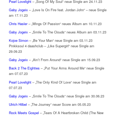
Pearl Lovelight
– „Song Of My Soul“ neue Single am 24.11.23
Gaby Jogeix
– „Love Is On Fire feat. Jordan John“ – neue Single
am 17.11.23
Chris Hasler
– „Wings Of Passion“ neues Album am 10.11.23
Gaby Jogeix
– „Smile To The Clouds“ neues Album am 03.11.23
Kojoe Simon
– „Be Your Man“ neue Single am 03.11.23
Pinkksoul 4 daashclub – „Like Supergirl“ neue Single am
29.09.23
Gaby Jogeix
– „Ain’t From Around“ neue Single am 15.09.23
Back 2 The Eighties
– „Put Your Arms Around Me“ neue Single
am 07.07.23
Pearl Lovelight
– „The Only Kind Of Love“ neue Single am
07.07.23
Gaby Jogeix
– „Smile To The Clouds“ neue Single am 30.06.23
Ulrich Hilbel
– „The Journey“ neuer Score am 05.05.23
Rock Meets Gospel
– „Tears Of A Heartbroken Child (The New