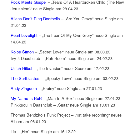
Rock Meets Gospel
– „Tears Of A Heartbroken Child (The New
Jerusalem)“ neue Single am 28.04.23
Aliens Don’t Ring Doorbells
– „Are You Crazy“ neue Single am
21.04.23
Pearl Lovelight
– „The Fear Of My Own Glory“ neue Single am
14.04.23
Kojoe Simon
– „Secret Lover“ neue Single am 08.03.23
Ivy 4 Daashclub – „Bah Boom“ neue Single am 24.02.23
Ulrich Hilbel
– „The Invasion“ neuer Score am 17.02.23
The Surfblasters
– „Spooky Town“ neue Single am 03.02.23
Andy Zingsem
– „Brainy“ neue Single am 27.01.23
My Name Is BoB
– „Man In A Box“ neue Single am 27.01.23
Pinkksoul 4 Daashclub – „Sista“ neue Single am 13.01.23
Thomas Bendzko’s Funk Project – „1st take recording“ neues
Album am 06.01.23
Lic – „Her“ neue Single am 16.12.22