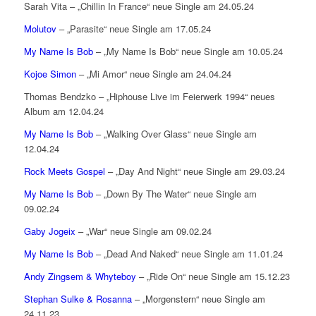
Sarah Vita – „Chillin In France“ neue Single am 24.05.24
Molutov
– „Parasite“ neue Single am 17.05.24
My Name Is Bob
– „My Name Is Bob“ neue Single am 10.05.24
Kojoe Simon
– „Mi Amor“ neue Single am 24.04.24
Thomas Bendzko – „Hiphouse Live im Feierwerk 1994“ neues
Album am 12.04.24
My Name Is Bob
– „Walking Over Glass“ neue Single am
12.04.24
Rock Meets Gospel
– „Day And Night“ neue Single am 29.03.24
My Name Is Bob
– „Down By The Water“ neue Single am
09.02.24
Gaby Jogeix
– „War“ neue Single am 09.02.24
My Name Is Bob
– „Dead And Naked“ neue Single am 11.01.24
Andy Zingsem & Whyteboy
– „Ride On“ neue Single am 15.12.23
Stephan Sulke & Rosanna
– „Morgenstern“ neue Single am
24.11.23