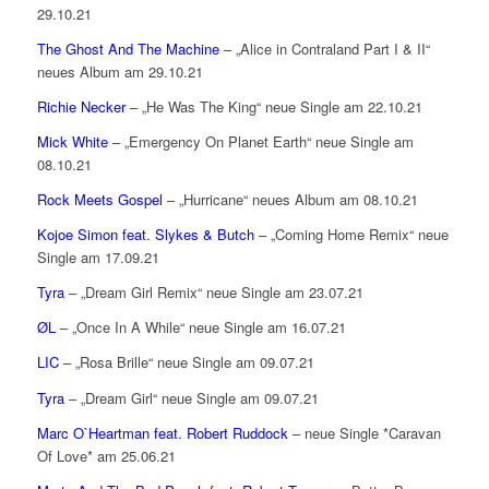
29.10.21
The Ghost And The Machine
– „Alice in Contraland Part I & II“
neues Album am 29.10.21
Richie Necker
– „He Was The King“ neue Single am 22.10.21
Mick White
– „Emergency On Planet Earth“ neue Single am
08.10.21
Rock Meets Gospel
– „Hurricane“ neues Album am 08.10.21
Kojoe Simon feat. Slykes & Butch
– „Coming Home Remix“ neue
Single am 17.09.21
Tyra
– „Dream Girl Remix“ neue Single am 23.07.21
ØL
– „Once In A While“ neue Single am 16.07.21
LIC
– „Rosa Brille“ neue Single am 09.07.21
Tyra
– „Dream Girl“ neue Single am 09.07.21
Marc O`Heartman feat. Robert Ruddock
– neue Single *Caravan
Of Love* am 25.06.21