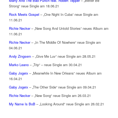
Marty And The Bad Punch feat. Robert Tepper
– „Better Be
Strong“ neue Single am 18.06.21
Rock Meets Gospel
– „One Night In Cuba“ neue Single am
11.06.21
Richie Necker
– „New Song And Untold Stories“ neues Album am
11.06.21
Richie Necker
– „In The Middle Of Nowhere“ neue Single am
04.06.21
Andy Zingsem
– „Give Me Luv“ neue Single am 28.05.21
Marko Leano
– „Trip“ – neue Single am 30.04.21
Gaby Jogeix
– „Meanwhile In New Orleans“ neues Album am
16.04.21
Gaby Jogeix
– „The Other Side“ neue Single am 09.04.21
Richie Necker
– „New Song“ neue Single am 26.03.21
My Name Is BoB
– „Looking Around“ neue Single am 26.02.21