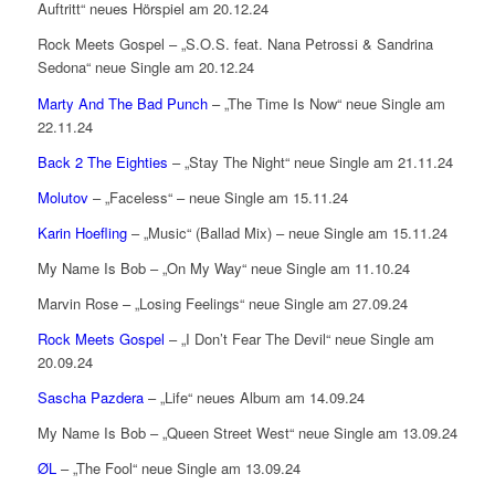
Auftritt“ neues Hörspiel am 20.12.24
Rock Meets Gospel – „S.O.S. feat. Nana Petrossi & Sandrina
Sedona“ neue Single am 20.12.24
Marty And The Bad Punch
– „The Time Is Now“ neue Single am
22.11.24
Back 2 The Eighties
– „Stay The Night“ neue Single am 21.11.24
Molutov
– „Faceless“ – neue Single am 15.11.24
Karin Hoefling
– „Music“ (Ballad Mix) – neue Single am 15.11.24
My Name Is Bob – „On My Way“ neue Single am 11.10.24
Marvin Rose – „Losing Feelings“ neue Single am 27.09.24
Rock Meets Gospel
– „I Don’t Fear The Devil“ neue Single am
20.09.24
Sascha Pazdera
– „Life“ neues Album am 14.09.24
My Name Is Bob – „Queen Street West“ neue Single am 13.09.24
ØL
– „The Fool“ neue Single am 13.09.24