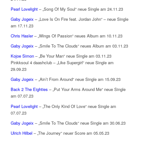
Pearl Lovelight
– „Song Of My Soul“ neue Single am 24.11.23
Gaby Jogeix
– „Love Is On Fire feat. Jordan John“ – neue Single
am 17.11.23
Chris Hasler
– „Wings Of Passion“ neues Album am 10.11.23
Gaby Jogeix
– „Smile To The Clouds“ neues Album am 03.11.23
Kojoe Simon
– „Be Your Man“ neue Single am 03.11.23
Pinkksoul 4 daashclub – „Like Supergirl“ neue Single am
29.09.23
Gaby Jogeix
– „Ain’t From Around“ neue Single am 15.09.23
Back 2 The Eighties
– „Put Your Arms Around Me“ neue Single
am 07.07.23
Pearl Lovelight
– „The Only Kind Of Love“ neue Single am
07.07.23
Gaby Jogeix
– „Smile To The Clouds“ neue Single am 30.06.23
Ulrich Hilbel
– „The Journey“ neuer Score am 05.05.23