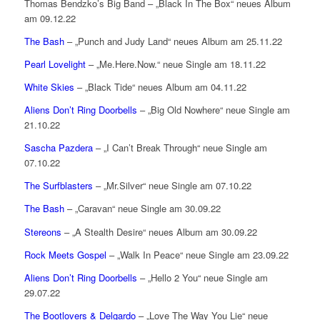
Thomas Bendzko’s Big Band – „Black In The Box“ neues Album
am 09.12.22
The Bash
– „Punch and Judy Land“ neues Album am 25.11.22
Pearl Lovelight
– „Me.Here.Now.“ neue Single am 18.11.22
White Skies
– „Black Tide“ neues Album am 04.11.22
Aliens Don’t Ring Doorbells
– „Big Old Nowhere“ neue Single am
21.10.22
Sascha Pazdera
– „I Can’t Break Through“ neue Single am
07.10.22
The Surfblasters
– „Mr.Silver“ neue Single am 07.10.22
The Bash
– „Caravan“ neue Single am 30.09.22
Stereons
– „A Stealth Desire“ neues Album am 30.09.22
Rock Meets Gospel
– „Walk In Peace“ neue Single am 23.09.22
Aliens Don’t Ring Doorbells
– „Hello 2 You“ neue Single am
29.07.22
The Bootlovers & Delgardo
– „Love The Way You Lie“ neue