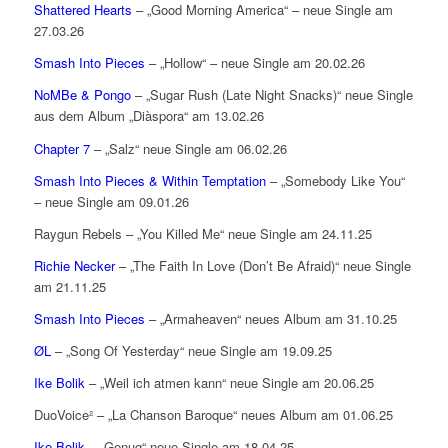
Shattered Hearts
– „Good Morning America“ – neue Single am
27.03.26
Smash Into Pieces
– „Hollow“ – neue Single am 20.02.26
NoMBe & Pongo
– „Sugar Rush (Late Night Snacks)“ neue Single
aus dem Album „Diàspora“ am 13.02.26
Chapter 7
– „Salz“ neue Single am 06.02.26
Smash Into Pieces & Within Temptation
– „Somebody Like You“
– neue Single am 09.01.26
Raygun Rebels – „You Killed Me“ neue Single am 24.11.25
Richie Necker
– „The Faith In Love (Don’t Be Afraid)“ neue Single
am 21.11.25
Smash Into Pieces
– „Armaheaven“ neues Album am 31.10.25
ØL
– „Song Of Yesterday“ neue Single am 19.09.25
Ike Bolik
– „Weil ich atmen kann“ neue Single am 20.06.25
DuoVoice² – „La Chanson Baroque“ neues Album am 01.06.25
Ike Bolik
– „Genug“ neue Single am 18.04.25