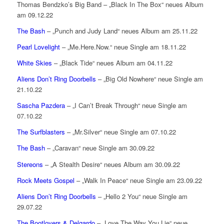
Thomas Bendzko’s Big Band – „Black In The Box“ neues Album
am 09.12.22
The Bash
– „Punch and Judy Land“ neues Album am 25.11.22
Pearl Lovelight
– „Me.Here.Now.“ neue Single am 18.11.22
White Skies
– „Black Tide“ neues Album am 04.11.22
Aliens Don’t Ring Doorbells
– „Big Old Nowhere“ neue Single am
21.10.22
Sascha Pazdera
– „I Can’t Break Through“ neue Single am
07.10.22
The Surfblasters
– „Mr.Silver“ neue Single am 07.10.22
The Bash
– „Caravan“ neue Single am 30.09.22
Stereons
– „A Stealth Desire“ neues Album am 30.09.22
Rock Meets Gospel
– „Walk In Peace“ neue Single am 23.09.22
Aliens Don’t Ring Doorbells
– „Hello 2 You“ neue Single am
29.07.22
The Bootlovers & Delgardo
– „Love The Way You Lie“ neue