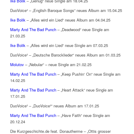
Ike Bolik
– „Genug“ neue Single am 18.04.25
DuoVoice² – „English Baroque Songs“ neues Album am 15.04.25
Ike Bolik
– „Alles wird ein Lied“ neues Album am 04.04.25
Marty And The Bad Punch
– „Deadwood“ neue Single am
21.03.25
Ike Bolik
– „Alles wird ein Lied“ neue Single am 07.03.25
DuoVoice² – „Deutsche Barocklieder“ neues Album am 01.03.25
Molutov
– „Nebular“ – neue Single am 21.02.25
Marty And The Bad Punch
– „Keep Pushin‘ On“ neue Single am
14.02.25
Marty And The Bad Punch
– „Heart Attack“ neue Single am
17.01.25
DuoVoice² – „DuoVoice²“ neues Album am 17.01.25
Marty And The Bad Punch
– „Have Faith“ neue Single am
20.12.24
Die Kurzgeschichte.de feat. Donautherme – „Ottis grosser