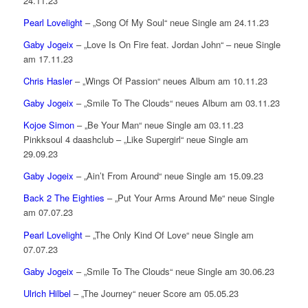
24.11.23
Pearl Lovelight
– „Song Of My Soul“ neue Single am 24.11.23
Gaby Jogeix
– „Love Is On Fire feat. Jordan John“ – neue Single
am 17.11.23
Chris Hasler
– „Wings Of Passion“ neues Album am 10.11.23
Gaby Jogeix
– „Smile To The Clouds“ neues Album am 03.11.23
Kojoe Simon
– „Be Your Man“ neue Single am 03.11.23
Pinkksoul 4 daashclub – „Like Supergirl“ neue Single am
29.09.23
Gaby Jogeix
– „Ain’t From Around“ neue Single am 15.09.23
Back 2 The Eighties
– „Put Your Arms Around Me“ neue Single
am 07.07.23
Pearl Lovelight
– „The Only Kind Of Love“ neue Single am
07.07.23
Gaby Jogeix
– „Smile To The Clouds“ neue Single am 30.06.23
Ulrich Hilbel
– „The Journey“ neuer Score am 05.05.23