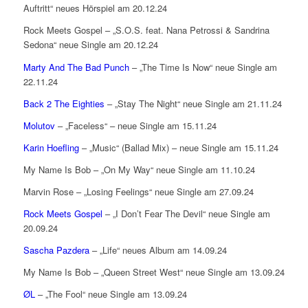
Auftritt“ neues Hörspiel am 20.12.24
Rock Meets Gospel – „S.O.S. feat. Nana Petrossi & Sandrina
Sedona“ neue Single am 20.12.24
Marty And The Bad Punch
– „The Time Is Now“ neue Single am
22.11.24
Back 2 The Eighties
– „Stay The Night“ neue Single am 21.11.24
Molutov
– „Faceless“ – neue Single am 15.11.24
Karin Hoefling
– „Music“ (Ballad Mix) – neue Single am 15.11.24
My Name Is Bob – „On My Way“ neue Single am 11.10.24
Marvin Rose – „Losing Feelings“ neue Single am 27.09.24
Rock Meets Gospel
– „I Don’t Fear The Devil“ neue Single am
20.09.24
Sascha Pazdera
– „Life“ neues Album am 14.09.24
My Name Is Bob – „Queen Street West“ neue Single am 13.09.24
ØL
– „The Fool“ neue Single am 13.09.24