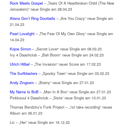
Rock Meets Gospel
– „Tears Of A Heartbroken Child (The New
Jerusalem)“ neue Single am 28.04.23
Aliens Don’t Ring Doorbells
– „Are You Crazy“ neue Single am
21.04.23
Pearl Lovelight
– „The Fear Of My Own Glory“ neue Single am
14.04.23
Kojoe Simon
– „Secret Lover“ neue Single am 08.03.23
Ivy 4 Daashclub – „Bah Boom“ neue Single am 24.02.23
Ulrich Hilbel
– „The Invasion“ neuer Score am 17.02.23
The Surfblasters
– „Spooky Town“ neue Single am 03.02.23
Andy Zingsem
– „Brainy“ neue Single am 27.01.23
My Name Is BoB
– „Man In A Box“ neue Single am 27.01.23
Pinkksoul 4 Daashclub – „Sista“ neue Single am 13.01.23
Thomas Bendzko’s Funk Project – „1st take recording“ neues
Album am 06.01.23
Lic – „Her“ neue Single am 16.12.22