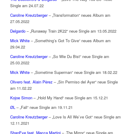
Single am 24.07.22
Caroline Kreutzberger
– „Transformation“ neues Album am
27.05.2022
Delgardo
– „Runaway Train 2K22“ neue Single am 13.05.2022
Mick White
– „Something’s Got To Give“ neues Album am
29.04.22
Caroline Kreutzberger
– „So Wie Du Bist“ neue Single am
25.03.2022
Mick White
– „Sometime Superman“ neue Single am 18.02.22
Olivero feat. Alain Pèrez
– „Sin Permiso del Ayer“ neue Single
am 11.02.22
Kojoe Simon
– „Hold My Hand“ neue Single am 15.12.21
ØL
– „Fall“ neue Single am 19.11.21
Caroline Kreutzberger
– „Love Is All We`ve Got“ neue Single am
12.11.2021
ShanEye feat. Mecca Martini
– „The Mirror“ neue Single am