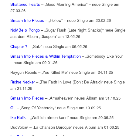
Shattered Hearts
– „Good Morning America“ – neue Single am
27.03.26
Smash Into Pieces
– „Hollow“ – neue Single am 20.02.26
NoMBe & Pongo
– „Sugar Rush (Late Night Snacks)“ neue Single
aus dem Album „Diàspora“ am 13.02.26
Chapter 7
– „Salz“ neue Single am 06.02.26
Smash Into Pieces & Within Temptation
– „Somebody Like You“
– neue Single am 09.01.26
Raygun Rebels – „You Killed Me“ neue Single am 24.11.25
Richie Necker
– „The Faith In Love (Don’t Be Afraid)“ neue Single
am 21.11.25
Smash Into Pieces
– „Armaheaven“ neues Album am 31.10.25
ØL
– „Song Of Yesterday“ neue Single am 19.09.25
Ike Bolik
– „Weil ich atmen kann“ neue Single am 20.06.25
DuoVoice² – „La Chanson Baroque“ neues Album am 01.06.25