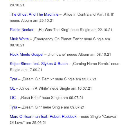
29.10.21
The Ghost And The Machine
– „Alice in Contraland Part I & II“
neues Album am 29.10.21
Richie Necker
– „He Was The King“ neue Single am 22.10.21
Mick White
– „Emergency On Planet Earth“ neue Single am
08.10.21
Rock Meets Gospel
– „Hurricane“ neues Album am 08.10.21
Kojoe Simon feat. Slykes & Butch
– „Coming Home Remix“ neue
Single am 17.09.21
Tyra
– „Dream Girl Remix“ neue Single am 23.07.21
ØL
– „Once In A While“ neue Single am 16.07.21
LIC
– „Rosa Brille“ neue Single am 09.07.21
Tyra
– „Dream Girl“ neue Single am 09.07.21
Marc O`Heartman feat. Robert Ruddock
– neue Single *Caravan
Of Love* am 25.06.21