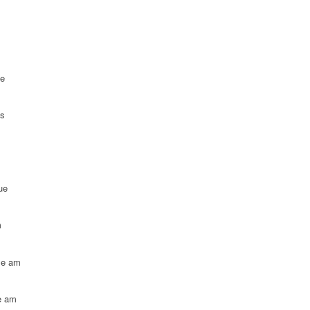
ue
es
ue
m
le am
e am