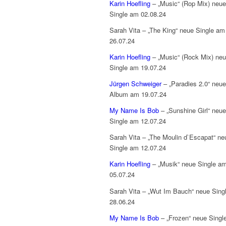
Karin Hoefling
– „Music“ (Rop Mix) neue
Single am 02.08.24
Sarah Vita – „The King“ neue Single am
26.07.24
Karin Hoefling
– „Music“ (Rock Mix) ne
Single am 19.07.24
Jürgen Schweiger
– „Paradies 2.0“ neu
Album am 19.07.24
My Name Is Bob
– „Sunshine Girl“ neue
Single am 12.07.24
Sarah Vita – „The Moulin d`Escapat“ ne
Single am 12.07.24
Karin Hoefling
– „Musik“ neue Single a
05.07.24
Sarah Vita – „Wut Im Bauch“ neue Sing
28.06.24
My Name Is Bob
– „Frozen“ neue Singl