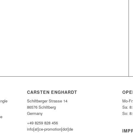
CARSTEN ENGHARDT
OPE
ngle
Schiltberger Strasse 14
Mo-Fr
86576 Schiltberg
Sa: 8
Germany
So: 8
ue
+49 8259 828 456
info[at]ce-promotion[dot]de
IMP