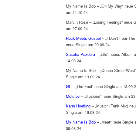
My Name Is Bob – „On My Way“ neue S
am 11.10.24
Marvin Rose – „Losing Feelings“ neue S
am 27.09.24
Rock Meets Gospel
– „I Don’t Fear The 
neue Single am 20.09.24
Sascha Pazdera
– „Life“ neues Album 
14.09.24
My Name Is Bob – „Queen Street West
Single am 13.09.24
ØL
– „The Fool“ neue Single am 13.09.
Molutov
– „Illusions“ neue Single am 23
Karin Hoefling
– „Music“ (Funk Mix) neu
Single am 16.08.24
My Name Is Bob
– „Meat“ neue Single
09.08.24