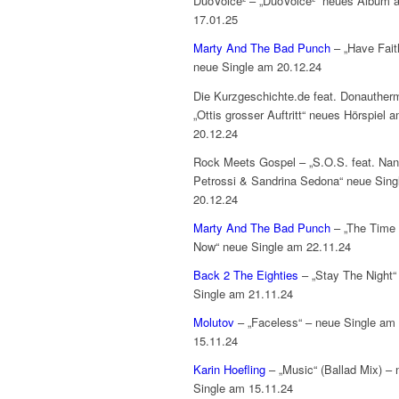
DuoVoice² – „DuoVoice²“ neues Album 
17.01.25
Marty And The Bad Punch
– „Have Fait
neue Single am 20.12.24
Die Kurzgeschichte.de feat. Donauther
„Ottis grosser Auftritt“ neues Hörspiel 
20.12.24
Rock Meets Gospel – „S.O.S. feat. Na
Petrossi & Sandrina Sedona“ neue Sing
20.12.24
Marty And The Bad Punch
– „The Time 
Now“ neue Single am 22.11.24
Back 2 The Eighties
– „Stay The Night“
Single am 21.11.24
Molutov
– „Faceless“ – neue Single am
15.11.24
Karin Hoefling
– „Music“ (Ballad Mix) – 
Single am 15.11.24