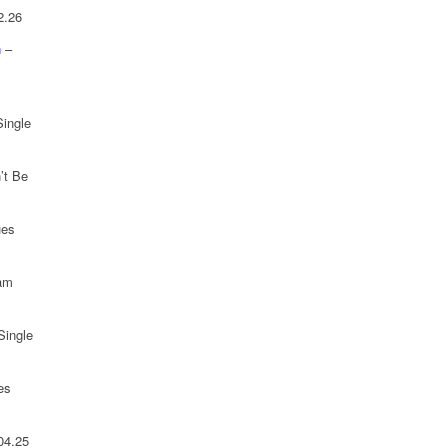
2.26
n
–
Single
’t Be
ues
 am
Single
es
04.25