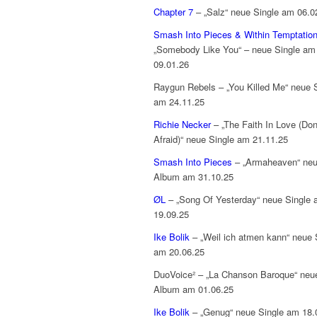
Chapter 7
– „Salz“ neue Single am 06.0
Smash Into Pieces & Within Temptatio
„Somebody Like You“ – neue Single am
09.01.26
Raygun Rebels – „You Killed Me“ neue 
am 24.11.25
Richie Necker
– „The Faith In Love (Don
Afraid)“ neue Single am 21.11.25
Smash Into Pieces
– „Armaheaven“ ne
Album am 31.10.25
ØL
– „Song Of Yesterday“ neue Single
19.09.25
Ike Bolik
– „Weil ich atmen kann“ neue 
am 20.06.25
DuoVoice² – „La Chanson Baroque“ neu
Album am 01.06.25
Ike Bolik
– „Genug“ neue Single am 18.