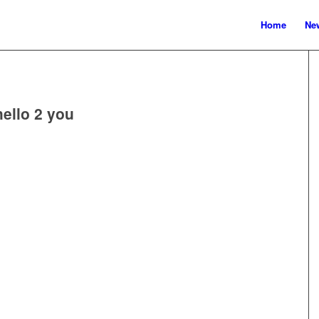
Home
New
hello 2 you