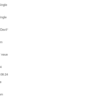
ingle
ingle
Devil“
am
“ neue
24
.08.24
e
 am