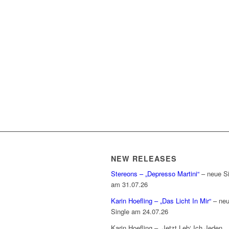
NEW RELEASES
Stereons – „Depresso Martini“
– neue Si
am 31.07.26
Karin Hoefling – „Das Licht In Mir“
– ne
Single am 24.07.26
Karin Hoefling – „Jetzt Leb‘ Ich Jeden