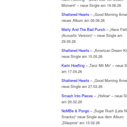
Moment“ – neue Single am 19.06.26
Shattered Hearts
– „Good Morning Amer
neues Album am 05.06.26
Marty And The Bad Punch
– „Have Fait
(Acoustic Version)“ – neue Single am
29.05.26
Shattered Hearts
– „American Dream Ki
neue Single am 15.05.26
Karin Hoefling
– „Tanz Mit Mir“ – neue S
am 17.04.26
Shattered Hearts
– „Good Morning Amer
neue Single am 27.03.26
Smash Into Pieces
– „Hollow“ – neue Si
am 20.02.26
NoMBe & Pongo
– „Sugar Rush (Late N
Snacks)“ neue Single aus dem Album
„Diàspora“ am 13.02.26