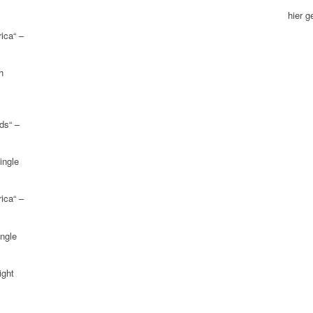
hier 
ica“ –
h
ds“ –
ingle
ica“ –
ngle
ight