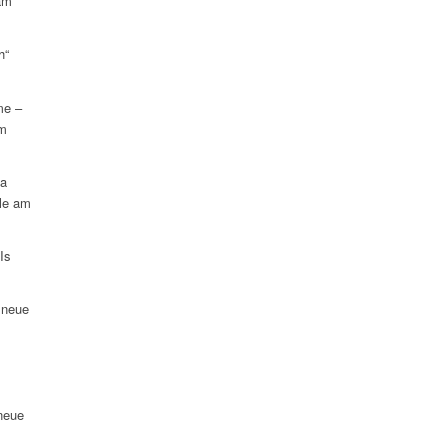
am
h“
me –
am
na
le am
Is
 neue
neue