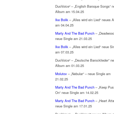
DuoVoice² – „English Baroque Songs“ 
Album am 15.04.25
Ike Bolik
– „Alles wird ein Lied“ neues 
am 04.04.25
Marty And The Bad Punch
– „Deadwood
neue Single am 21.03.25
Ike Bolik
– „Alles wird ein Lied“ neue Si
am 07.03.25
DuoVoice² – „Deutsche Barocklieder“ n
Album am 01.03.25
Molutov
– „Nebular“ – neue Single am
21.02.25
Marty And The Bad Punch
– „Keep Push
On“ neue Single am 14.02.25
Marty And The Bad Punch
– „Heart Att
neue Single am 17.01.25