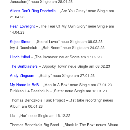
Jerusalem)“ neue Single am 28.04.23
Aliens Don’t Ring Doorbells
– „Are You Crazy“ neue Single am
21.04.23
Pearl Lovelight
– „The Fear Of My Own Glory“ neue Single am
14.04.23
Kojoe Simon
– „Secret Lover“ neue Single am 08.03.23
Ivy 4 Daashclub – „Bah Boom“ neue Single am 24.02.23
Ulrich Hilbel
– „The Invasion“ neuer Score am 17.02.23
The Surfblasters
– „Spooky Town“ neue Single am 03.02.23
Andy Zingsem
– „Brainy“ neue Single am 27.01.23
My Name Is BoB
– „Man In A Box“ neue Single am 27.01.23
Pinkksoul 4 Daashclub – „Sista“ neue Single am 13.01.23
Thomas Bendzko’s Funk Project – „1st take recording“ neues
Album am 06.01.23
Lic – „Her“ neue Single am 16.12.22
Thomas Bendzko’s Big Band – „Black In The Box“ neues Album