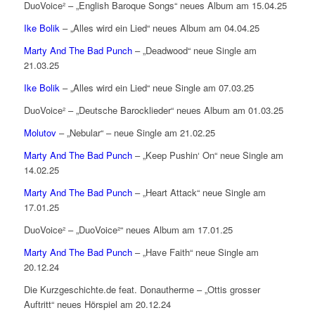
DuoVoice² – „English Baroque Songs“ neues Album am 15.04.25
Ike Bolik
– „Alles wird ein Lied“ neues Album am 04.04.25
Marty And The Bad Punch
– „Deadwood“ neue Single am
21.03.25
Ike Bolik
– „Alles wird ein Lied“ neue Single am 07.03.25
DuoVoice² – „Deutsche Barocklieder“ neues Album am 01.03.25
Molutov
– „Nebular“ – neue Single am 21.02.25
Marty And The Bad Punch
– „Keep Pushin‘ On“ neue Single am
14.02.25
Marty And The Bad Punch
– „Heart Attack“ neue Single am
17.01.25
DuoVoice² – „DuoVoice²“ neues Album am 17.01.25
Marty And The Bad Punch
– „Have Faith“ neue Single am
20.12.24
Die Kurzgeschichte.de feat. Donautherme – „Ottis grosser
Auftritt“ neues Hörspiel am 20.12.24