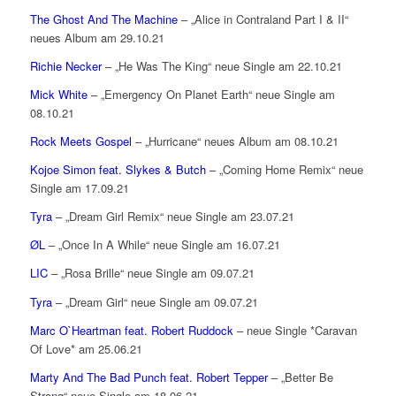
The Ghost And The Machine
– „Alice in Contraland Part I & II“
neues Album am 29.10.21
Richie Necker
– „He Was The King“ neue Single am 22.10.21
Mick White
– „Emergency On Planet Earth“ neue Single am
08.10.21
Rock Meets Gospel
– „Hurricane“ neues Album am 08.10.21
Kojoe Simon feat. Slykes & Butch
– „Coming Home Remix“ neue
Single am 17.09.21
Tyra
– „Dream Girl Remix“ neue Single am 23.07.21
ØL
– „Once In A While“ neue Single am 16.07.21
LIC
– „Rosa Brille“ neue Single am 09.07.21
Tyra
– „Dream Girl“ neue Single am 09.07.21
Marc O`Heartman feat. Robert Ruddock
– neue Single *Caravan
Of Love* am 25.06.21
Marty And The Bad Punch feat. Robert Tepper
– „Better Be
Strong“ neue Single am 18.06.21