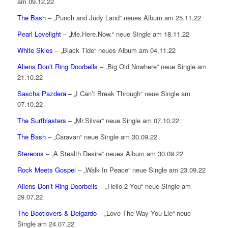
am 09.12.22
The Bash
– „Punch and Judy Land“ neues Album am 25.11.22
Pearl Lovelight
– „Me.Here.Now.“ neue Single am 18.11.22
White Skies
– „Black Tide“ neues Album am 04.11.22
Aliens Don’t Ring Doorbells
– „Big Old Nowhere“ neue Single am
21.10.22
Sascha Pazdera
– „I Can’t Break Through“ neue Single am
07.10.22
The Surfblasters
– „Mr.Silver“ neue Single am 07.10.22
The Bash
– „Caravan“ neue Single am 30.09.22
Stereons
– „A Stealth Desire“ neues Album am 30.09.22
Rock Meets Gospel
– „Walk In Peace“ neue Single am 23.09.22
Aliens Don’t Ring Doorbells
– „Hello 2 You“ neue Single am
29.07.22
The Bootlovers & Delgardo
– „Love The Way You Lie“ neue
Single am 24.07.22