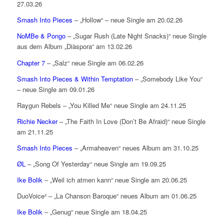
27.03.26
Smash Into Pieces
– „Hollow“ – neue Single am 20.02.26
NoMBe & Pongo
– „Sugar Rush (Late Night Snacks)“ neue Single
aus dem Album „Diàspora“ am 13.02.26
Chapter 7
– „Salz“ neue Single am 06.02.26
Smash Into Pieces & Within Temptation
– „Somebody Like You“
– neue Single am 09.01.26
Raygun Rebels – „You Killed Me“ neue Single am 24.11.25
Richie Necker
– „The Faith In Love (Don’t Be Afraid)“ neue Single
am 21.11.25
Smash Into Pieces
– „Armaheaven“ neues Album am 31.10.25
ØL
– „Song Of Yesterday“ neue Single am 19.09.25
Ike Bolik
– „Weil ich atmen kann“ neue Single am 20.06.25
DuoVoice² – „La Chanson Baroque“ neues Album am 01.06.25
Ike Bolik
– „Genug“ neue Single am 18.04.25