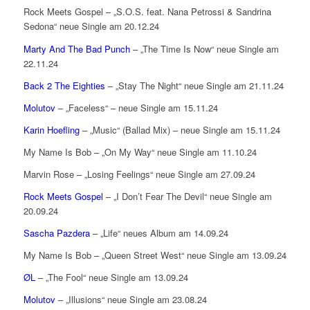
Rock Meets Gospel – „S.O.S. feat. Nana Petrossi & Sandrina
Sedona“ neue Single am 20.12.24
Marty And The Bad Punch
– „The Time Is Now“ neue Single am
22.11.24
Back 2 The Eighties
– „Stay The Night“ neue Single am 21.11.24
Molutov
– „Faceless“ – neue Single am 15.11.24
Karin Hoefling
– „Music“ (Ballad Mix) – neue Single am 15.11.24
My Name Is Bob – „On My Way“ neue Single am 11.10.24
Marvin Rose – „Losing Feelings“ neue Single am 27.09.24
Rock Meets Gospel
– „I Don’t Fear The Devil“ neue Single am
20.09.24
Sascha Pazdera
– „Life“ neues Album am 14.09.24
My Name Is Bob – „Queen Street West“ neue Single am 13.09.24
ØL
– „The Fool“ neue Single am 13.09.24
Molutov
– „Illusions“ neue Single am 23.08.24