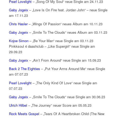
Pearl Lovelight
– „Song Of My Soul“ neue Single am 24.11.23
Gaby Jogeix
– „Love Is On Fire feat. Jordan John“ – neue Single
am 17.11.23
Chris Hasler
– „Wings Of Passion“ neues Album am 10.11.23
Gaby Jogeix
– „Smile To The Clouds“ neues Album am 03.11.23
Kojoe Simon
– „Be Your Man“ neue Single am 03.11.23
Pinkksoul 4 daashclub – „Like Supergirl“ neue Single am
29.09.23
Gaby Jogeix
– „Ain’t From Around“ neue Single am 15.09.23
Back 2 The Eighties
– „Put Your Arms Around Me“ neue Single
am 07.07.23
Pearl Lovelight
– „The Only Kind Of Love“ neue Single am
07.07.23
Gaby Jogeix
– „Smile To The Clouds“ neue Single am 30.06.23
Ulrich Hilbel
– „The Journey“ neuer Score am 05.05.23
Rock Meets Gospel
– „Tears Of A Heartbroken Child (The New