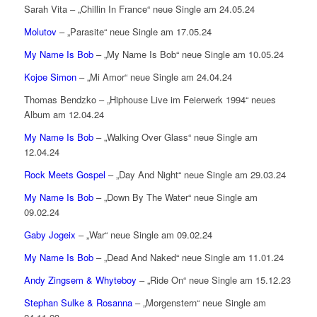
Sarah Vita – „Chillin In France“ neue Single am 24.05.24
Molutov
– „Parasite“ neue Single am 17.05.24
My Name Is Bob
– „My Name Is Bob“ neue Single am 10.05.24
Kojoe Simon
– „Mi Amor“ neue Single am 24.04.24
Thomas Bendzko – „Hiphouse Live im Feierwerk 1994“ neues
Album am 12.04.24
My Name Is Bob
– „Walking Over Glass“ neue Single am
12.04.24
Rock Meets Gospel
– „Day And Night“ neue Single am 29.03.24
My Name Is Bob
– „Down By The Water“ neue Single am
09.02.24
Gaby Jogeix
– „War“ neue Single am 09.02.24
My Name Is Bob
– „Dead And Naked“ neue Single am 11.01.24
Andy Zingsem & Whyteboy
– „Ride On“ neue Single am 15.12.23
Stephan Sulke & Rosanna
– „Morgenstern“ neue Single am