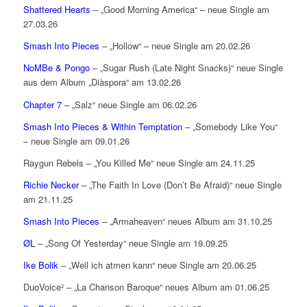
Shattered Hearts
– „Good Morning America“ – neue Single am
27.03.26
Smash Into Pieces
– „Hollow“ – neue Single am 20.02.26
NoMBe & Pongo
– „Sugar Rush (Late Night Snacks)“ neue Single
aus dem Album „Diàspora“ am 13.02.26
Chapter 7
– „Salz“ neue Single am 06.02.26
Smash Into Pieces & Within Temptation
– „Somebody Like You“
– neue Single am 09.01.26
Raygun Rebels – „You Killed Me“ neue Single am 24.11.25
Richie Necker
– „The Faith In Love (Don’t Be Afraid)“ neue Single
am 21.11.25
Smash Into Pieces
– „Armaheaven“ neues Album am 31.10.25
ØL
– „Song Of Yesterday“ neue Single am 19.09.25
Ike Bolik
– „Weil ich atmen kann“ neue Single am 20.06.25
DuoVoice² – „La Chanson Baroque“ neues Album am 01.06.25