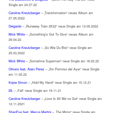
Single am 24.07.22
Caroline Kreutzberger
– „Transformation“ neues Album am
27.05.2022
Delgardo
– „Runaway Train 2K22“ neue Single am 13.05.2022
Mick White
– „Something’s Got To Give“ neues Album am
29.04.22
Caroline Kreutzberger
– „So Wie Du Bist“ neue Single am
25.03.2022
Mick White
– „Sometime Superman“ neue Single am 18.02.22
Olivero feat. Alain Pèrez
– „Sin Permiso del Ayer“ neue Single
am 11.02.22
Kojoe Simon
– „Hold My Hand“ neue Single am 15.12.21
ØL
– „Fall“ neue Single am 19.11.21
Caroline Kreutzberger
– „Love Is All We`ve Got“ neue Single am
12.11.2021
ShanEye feat. Mecca Martini
– „The Mirror“ neue Single am