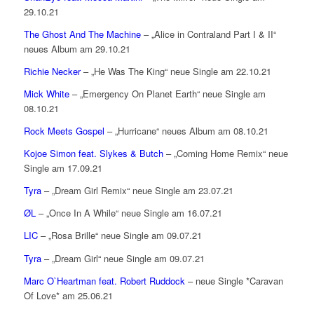
29.10.21
The Ghost And The Machine
– „Alice in Contraland Part I & II“
neues Album am 29.10.21
Richie Necker
– „He Was The King“ neue Single am 22.10.21
Mick White
– „Emergency On Planet Earth“ neue Single am
08.10.21
Rock Meets Gospel
– „Hurricane“ neues Album am 08.10.21
Kojoe Simon feat. Slykes & Butch
– „Coming Home Remix“ neue
Single am 17.09.21
Tyra
– „Dream Girl Remix“ neue Single am 23.07.21
ØL
– „Once In A While“ neue Single am 16.07.21
LIC
– „Rosa Brille“ neue Single am 09.07.21
Tyra
– „Dream Girl“ neue Single am 09.07.21
Marc O`Heartman feat. Robert Ruddock
– neue Single *Caravan
Of Love* am 25.06.21