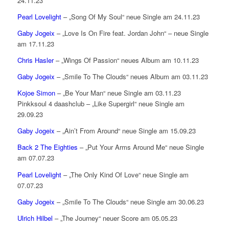
24.11.23
Pearl Lovelight
– „Song Of My Soul“ neue Single am 24.11.23
Gaby Jogeix
– „Love Is On Fire feat. Jordan John“ – neue Single
am 17.11.23
Chris Hasler
– „Wings Of Passion“ neues Album am 10.11.23
Gaby Jogeix
– „Smile To The Clouds“ neues Album am 03.11.23
Kojoe Simon
– „Be Your Man“ neue Single am 03.11.23
Pinkksoul 4 daashclub – „Like Supergirl“ neue Single am
29.09.23
Gaby Jogeix
– „Ain’t From Around“ neue Single am 15.09.23
Back 2 The Eighties
– „Put Your Arms Around Me“ neue Single
am 07.07.23
Pearl Lovelight
– „The Only Kind Of Love“ neue Single am
07.07.23
Gaby Jogeix
– „Smile To The Clouds“ neue Single am 30.06.23
Ulrich Hilbel
– „The Journey“ neuer Score am 05.05.23