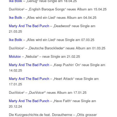
Ike Bolik
– „Genug“ neue Single am 18.04.25
DuoVoice² – „English Baroque Songs“ neues Album am 15.04.25
Ike Bolik
– „Alles wird ein Lied“ neues Album am 04.04.25
Marty And The Bad Punch
– „Deadwood“ neue Single am
21.03.25
Ike Bolik
– „Alles wird ein Lied“ neue Single am 07.03.25
DuoVoice² – „Deutsche Barocklieder“ neues Album am 01.03.25
Molutov
– „Nebular“ – neue Single am 21.02.25
Marty And The Bad Punch
– „Keep Pushin‘ On“ neue Single am
14.02.25
Marty And The Bad Punch
– „Heart Attack“ neue Single am
17.01.25
DuoVoice² – „DuoVoice²“ neues Album am 17.01.25
Marty And The Bad Punch
– „Have Faith“ neue Single am
20.12.24
Die Kurzgeschichte.de feat. Donautherme – „Ottis grosser