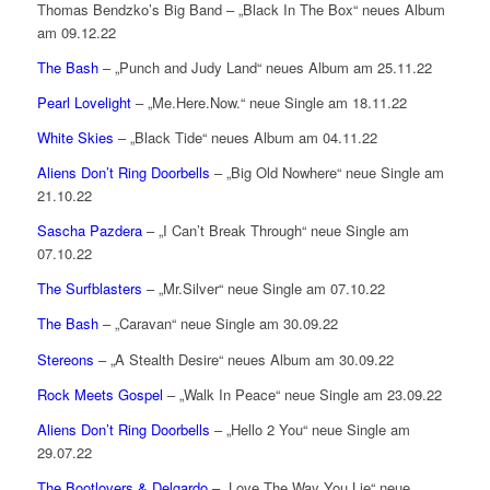
Thomas Bendzko’s Big Band – „Black In The Box“ neues Album
am 09.12.22
The Bash
– „Punch and Judy Land“ neues Album am 25.11.22
Pearl Lovelight
– „Me.Here.Now.“ neue Single am 18.11.22
White Skies
– „Black Tide“ neues Album am 04.11.22
Aliens Don’t Ring Doorbells
– „Big Old Nowhere“ neue Single am
21.10.22
Sascha Pazdera
– „I Can’t Break Through“ neue Single am
07.10.22
The Surfblasters
– „Mr.Silver“ neue Single am 07.10.22
The Bash
– „Caravan“ neue Single am 30.09.22
Stereons
– „A Stealth Desire“ neues Album am 30.09.22
Rock Meets Gospel
– „Walk In Peace“ neue Single am 23.09.22
Aliens Don’t Ring Doorbells
– „Hello 2 You“ neue Single am
29.07.22
The Bootlovers & Delgardo
– „Love The Way You Lie“ neue