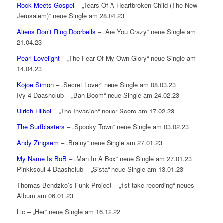
Rock Meets Gospel
– „Tears Of A Heartbroken Child (The New
Jerusalem)“ neue Single am 28.04.23
Aliens Don’t Ring Doorbells
– „Are You Crazy“ neue Single am
21.04.23
Pearl Lovelight
– „The Fear Of My Own Glory“ neue Single am
14.04.23
Kojoe Simon
– „Secret Lover“ neue Single am 08.03.23
Ivy 4 Daashclub – „Bah Boom“ neue Single am 24.02.23
Ulrich Hilbel
– „The Invasion“ neuer Score am 17.02.23
The Surfblasters
– „Spooky Town“ neue Single am 03.02.23
Andy Zingsem
– „Brainy“ neue Single am 27.01.23
My Name Is BoB
– „Man In A Box“ neue Single am 27.01.23
Pinkksoul 4 Daashclub – „Sista“ neue Single am 13.01.23
Thomas Bendzko’s Funk Project – „1st take recording“ neues
Album am 06.01.23
Lic – „Her“ neue Single am 16.12.22