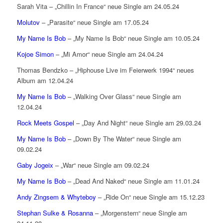
Sarah Vita – „Chillin In France“ neue Single am 24.05.24
Molutov
– „Parasite“ neue Single am 17.05.24
My Name Is Bob
– „My Name Is Bob“ neue Single am 10.05.24
Kojoe Simon
– „Mi Amor“ neue Single am 24.04.24
Thomas Bendzko – „Hiphouse Live im Feierwerk 1994“ neues
Album am 12.04.24
My Name Is Bob
– „Walking Over Glass“ neue Single am
12.04.24
Rock Meets Gospel
– „Day And Night“ neue Single am 29.03.24
My Name Is Bob
– „Down By The Water“ neue Single am
09.02.24
Gaby Jogeix
– „War“ neue Single am 09.02.24
My Name Is Bob
– „Dead And Naked“ neue Single am 11.01.24
Andy Zingsem & Whyteboy
– „Ride On“ neue Single am 15.12.23
Stephan Sulke & Rosanna
– „Morgenstern“ neue Single am