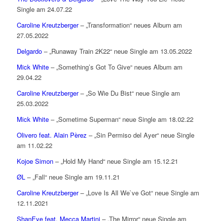
Single am 24.07.22
Caroline Kreutzberger
– „Transformation“ neues Album am
27.05.2022
Delgardo
– „Runaway Train 2K22“ neue Single am 13.05.2022
Mick White
– „Something’s Got To Give“ neues Album am
29.04.22
Caroline Kreutzberger
– „So Wie Du Bist“ neue Single am
25.03.2022
Mick White
– „Sometime Superman“ neue Single am 18.02.22
Olivero feat. Alain Pèrez
– „Sin Permiso del Ayer“ neue Single
am 11.02.22
Kojoe Simon
– „Hold My Hand“ neue Single am 15.12.21
ØL
– „Fall“ neue Single am 19.11.21
Caroline Kreutzberger
– „Love Is All We`ve Got“ neue Single am
12.11.2021
ShanEye feat. Mecca Martini
– „The Mirror“ neue Single am