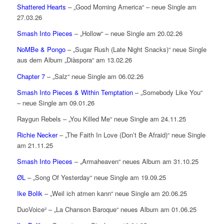
Shattered Hearts
– „Good Morning America“ – neue Single am
27.03.26
Smash Into Pieces
– „Hollow“ – neue Single am 20.02.26
NoMBe & Pongo
– „Sugar Rush (Late Night Snacks)“ neue Single
aus dem Album „Diàspora“ am 13.02.26
Chapter 7
– „Salz“ neue Single am 06.02.26
Smash Into Pieces & Within Temptation
– „Somebody Like You“
– neue Single am 09.01.26
Raygun Rebels – „You Killed Me“ neue Single am 24.11.25
Richie Necker
– „The Faith In Love (Don’t Be Afraid)“ neue Single
am 21.11.25
Smash Into Pieces
– „Armaheaven“ neues Album am 31.10.25
ØL
– „Song Of Yesterday“ neue Single am 19.09.25
Ike Bolik
– „Weil ich atmen kann“ neue Single am 20.06.25
DuoVoice² – „La Chanson Baroque“ neues Album am 01.06.25