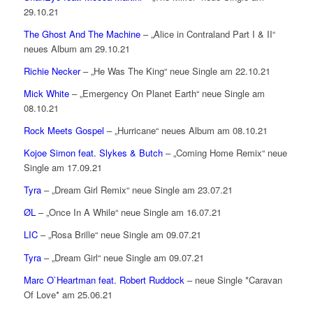
29.10.21
The Ghost And The Machine
– „Alice in Contraland Part I & II“
neues Album am 29.10.21
Richie Necker
– „He Was The King“ neue Single am 22.10.21
Mick White
– „Emergency On Planet Earth“ neue Single am
08.10.21
Rock Meets Gospel
– „Hurricane“ neues Album am 08.10.21
Kojoe Simon feat. Slykes & Butch
– „Coming Home Remix“ neue
Single am 17.09.21
Tyra
– „Dream Girl Remix“ neue Single am 23.07.21
ØL
– „Once In A While“ neue Single am 16.07.21
LIC
– „Rosa Brille“ neue Single am 09.07.21
Tyra
– „Dream Girl“ neue Single am 09.07.21
Marc O`Heartman feat. Robert Ruddock
– neue Single *Caravan
Of Love* am 25.06.21