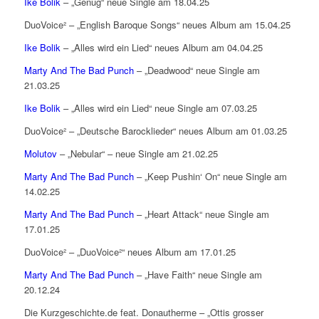
Ike Bolik
– „Genug“ neue Single am 18.04.25
DuoVoice² – „English Baroque Songs“ neues Album am 15.04.25
Ike Bolik
– „Alles wird ein Lied“ neues Album am 04.04.25
Marty And The Bad Punch
– „Deadwood“ neue Single am
21.03.25
Ike Bolik
– „Alles wird ein Lied“ neue Single am 07.03.25
DuoVoice² – „Deutsche Barocklieder“ neues Album am 01.03.25
Molutov
– „Nebular“ – neue Single am 21.02.25
Marty And The Bad Punch
– „Keep Pushin‘ On“ neue Single am
14.02.25
Marty And The Bad Punch
– „Heart Attack“ neue Single am
17.01.25
DuoVoice² – „DuoVoice²“ neues Album am 17.01.25
Marty And The Bad Punch
– „Have Faith“ neue Single am
20.12.24
Die Kurzgeschichte.de feat. Donautherme – „Ottis grosser