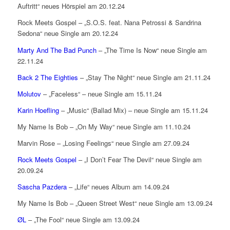
Auftritt“ neues Hörspiel am 20.12.24
Rock Meets Gospel – „S.O.S. feat. Nana Petrossi & Sandrina
Sedona“ neue Single am 20.12.24
Marty And The Bad Punch
– „The Time Is Now“ neue Single am
22.11.24
Back 2 The Eighties
– „Stay The Night“ neue Single am 21.11.24
Molutov
– „Faceless“ – neue Single am 15.11.24
Karin Hoefling
– „Music“ (Ballad Mix) – neue Single am 15.11.24
My Name Is Bob – „On My Way“ neue Single am 11.10.24
Marvin Rose – „Losing Feelings“ neue Single am 27.09.24
Rock Meets Gospel
– „I Don’t Fear The Devil“ neue Single am
20.09.24
Sascha Pazdera
– „Life“ neues Album am 14.09.24
My Name Is Bob – „Queen Street West“ neue Single am 13.09.24
ØL
– „The Fool“ neue Single am 13.09.24