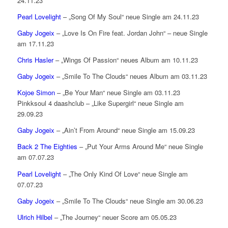
24.11.23
Pearl Lovelight
– „Song Of My Soul“ neue Single am 24.11.23
Gaby Jogeix
– „Love Is On Fire feat. Jordan John“ – neue Single
am 17.11.23
Chris Hasler
– „Wings Of Passion“ neues Album am 10.11.23
Gaby Jogeix
– „Smile To The Clouds“ neues Album am 03.11.23
Kojoe Simon
– „Be Your Man“ neue Single am 03.11.23
Pinkksoul 4 daashclub – „Like Supergirl“ neue Single am
29.09.23
Gaby Jogeix
– „Ain’t From Around“ neue Single am 15.09.23
Back 2 The Eighties
– „Put Your Arms Around Me“ neue Single
am 07.07.23
Pearl Lovelight
– „The Only Kind Of Love“ neue Single am
07.07.23
Gaby Jogeix
– „Smile To The Clouds“ neue Single am 30.06.23
Ulrich Hilbel
– „The Journey“ neuer Score am 05.05.23