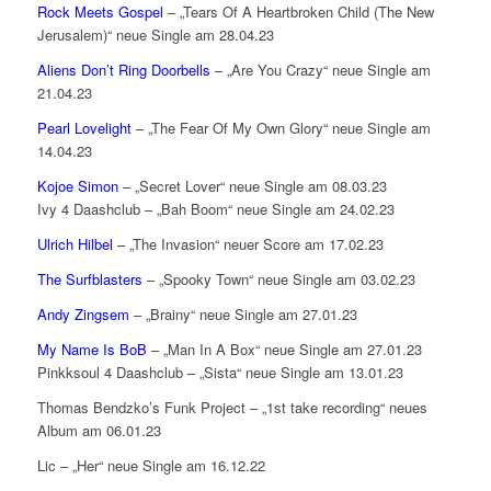
Rock Meets Gospel
– „Tears Of A Heartbroken Child (The New
Jerusalem)“ neue Single am 28.04.23
Aliens Don’t Ring Doorbells
– „Are You Crazy“ neue Single am
21.04.23
Pearl Lovelight
– „The Fear Of My Own Glory“ neue Single am
14.04.23
Kojoe Simon
– „Secret Lover“ neue Single am 08.03.23
Ivy 4 Daashclub – „Bah Boom“ neue Single am 24.02.23
Ulrich Hilbel
– „The Invasion“ neuer Score am 17.02.23
The Surfblasters
– „Spooky Town“ neue Single am 03.02.23
Andy Zingsem
– „Brainy“ neue Single am 27.01.23
My Name Is BoB
– „Man In A Box“ neue Single am 27.01.23
Pinkksoul 4 Daashclub – „Sista“ neue Single am 13.01.23
Thomas Bendzko’s Funk Project – „1st take recording“ neues
Album am 06.01.23
Lic – „Her“ neue Single am 16.12.22