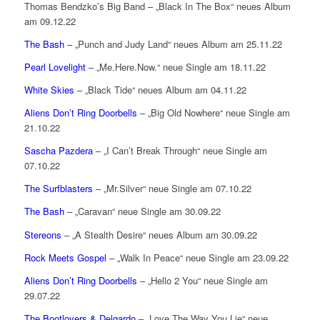
Thomas Bendzko’s Big Band – „Black In The Box“ neues Album
am 09.12.22
The Bash
– „Punch and Judy Land“ neues Album am 25.11.22
Pearl Lovelight
– „Me.Here.Now.“ neue Single am 18.11.22
White Skies
– „Black Tide“ neues Album am 04.11.22
Aliens Don’t Ring Doorbells
– „Big Old Nowhere“ neue Single am
21.10.22
Sascha Pazdera
– „I Can’t Break Through“ neue Single am
07.10.22
The Surfblasters
– „Mr.Silver“ neue Single am 07.10.22
The Bash
– „Caravan“ neue Single am 30.09.22
Stereons
– „A Stealth Desire“ neues Album am 30.09.22
Rock Meets Gospel
– „Walk In Peace“ neue Single am 23.09.22
Aliens Don’t Ring Doorbells
– „Hello 2 You“ neue Single am
29.07.22
The Bootlovers & Delgardo
– „Love The Way You Lie“ neue