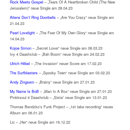
Rock Meets Gospel
– „Tears Of A Heartbroken Child (The New
Jerusalem)“ neue Single am 28.04.23
Aliens Don’t Ring Doorbells
– „Are You Crazy“ neue Single am
21.04.23
Pearl Lovelight
– „The Fear Of My Own Glory“ neue Single am
14.04.23
Kojoe Simon
– „Secret Lover“ neue Single am 08.03.23
Ivy 4 Daashclub – „Bah Boom“ neue Single am 24.02.23
Ulrich Hilbel
– „The Invasion“ neuer Score am 17.02.23
The Surfblasters
– „Spooky Town“ neue Single am 03.02.23
Andy Zingsem
– „Brainy“ neue Single am 27.01.23
My Name Is BoB
– „Man In A Box“ neue Single am 27.01.23
Pinkksoul 4 Daashclub – „Sista“ neue Single am 13.01.23
Thomas Bendzko’s Funk Project – „1st take recording“ neues
Album am 06.01.23
Lic – „Her“ neue Single am 16.12.22