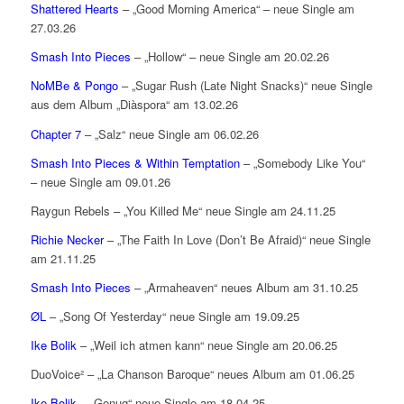
Shattered Hearts
– „Good Morning America“ – neue Single am
27.03.26
Smash Into Pieces
– „Hollow“ – neue Single am 20.02.26
NoMBe & Pongo
– „Sugar Rush (Late Night Snacks)“ neue Single
aus dem Album „Diàspora“ am 13.02.26
Chapter 7
– „Salz“ neue Single am 06.02.26
Smash Into Pieces & Within Temptation
– „Somebody Like You“
– neue Single am 09.01.26
Raygun Rebels – „You Killed Me“ neue Single am 24.11.25
Richie Necker
– „The Faith In Love (Don’t Be Afraid)“ neue Single
am 21.11.25
Smash Into Pieces
– „Armaheaven“ neues Album am 31.10.25
ØL
– „Song Of Yesterday“ neue Single am 19.09.25
Ike Bolik
– „Weil ich atmen kann“ neue Single am 20.06.25
DuoVoice² – „La Chanson Baroque“ neues Album am 01.06.25
Ike Bolik
– „Genug“ neue Single am 18.04.25