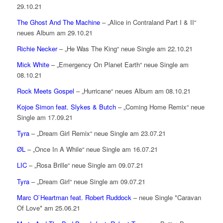
29.10.21
The Ghost And The Machine
– „Alice in Contraland Part I & II“
neues Album am 29.10.21
Richie Necker
– „He Was The King“ neue Single am 22.10.21
Mick White
– „Emergency On Planet Earth“ neue Single am
08.10.21
Rock Meets Gospel
– „Hurricane“ neues Album am 08.10.21
Kojoe Simon feat. Slykes & Butch
– „Coming Home Remix“ neue
Single am 17.09.21
Tyra
– „Dream Girl Remix“ neue Single am 23.07.21
ØL
– „Once In A While“ neue Single am 16.07.21
LIC
– „Rosa Brille“ neue Single am 09.07.21
Tyra
– „Dream Girl“ neue Single am 09.07.21
Marc O`Heartman feat. Robert Ruddock
– neue Single *Caravan
Of Love* am 25.06.21