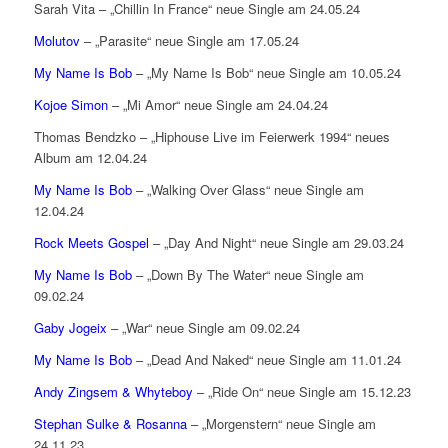
Sarah Vita – „Chillin In France“ neue Single am 24.05.24
Molutov
– „Parasite“ neue Single am 17.05.24
My Name Is Bob
– „My Name Is Bob“ neue Single am 10.05.24
Kojoe Simon
– „Mi Amor“ neue Single am 24.04.24
Thomas Bendzko – „Hiphouse Live im Feierwerk 1994“ neues
Album am 12.04.24
My Name Is Bob
– „Walking Over Glass“ neue Single am
12.04.24
Rock Meets Gospel
– „Day And Night“ neue Single am 29.03.24
My Name Is Bob
– „Down By The Water“ neue Single am
09.02.24
Gaby Jogeix
– „War“ neue Single am 09.02.24
My Name Is Bob
– „Dead And Naked“ neue Single am 11.01.24
Andy Zingsem & Whyteboy
– „Ride On“ neue Single am 15.12.23
Stephan Sulke & Rosanna
– „Morgenstern“ neue Single am
24.11.23