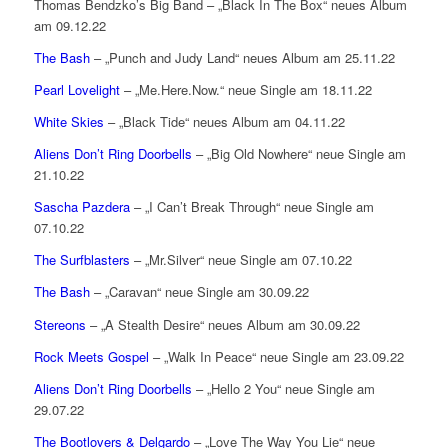
Thomas Bendzko’s Big Band – „Black In The Box“ neues Album
am 09.12.22
The Bash
– „Punch and Judy Land“ neues Album am 25.11.22
Pearl Lovelight
– „Me.Here.Now.“ neue Single am 18.11.22
White Skies
– „Black Tide“ neues Album am 04.11.22
Aliens Don’t Ring Doorbells
– „Big Old Nowhere“ neue Single am
21.10.22
Sascha Pazdera
– „I Can’t Break Through“ neue Single am
07.10.22
The Surfblasters
– „Mr.Silver“ neue Single am 07.10.22
The Bash
– „Caravan“ neue Single am 30.09.22
Stereons
– „A Stealth Desire“ neues Album am 30.09.22
Rock Meets Gospel
– „Walk In Peace“ neue Single am 23.09.22
Aliens Don’t Ring Doorbells
– „Hello 2 You“ neue Single am
29.07.22
The Bootlovers & Delgardo
– „Love The Way You Lie“ neue