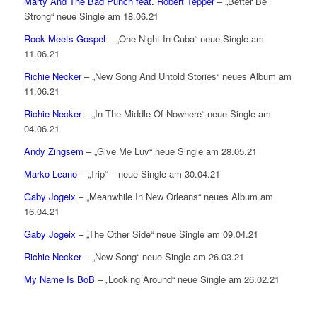
Marty And The Bad Punch feat. Robert Tepper
– „Better Be
Strong“ neue Single am 18.06.21
Rock Meets Gospel
– „One Night In Cuba“ neue Single am
11.06.21
Richie Necker
– „New Song And Untold Stories“ neues Album am
11.06.21
Richie Necker
– „In The Middle Of Nowhere“ neue Single am
04.06.21
Andy Zingsem
– „Give Me Luv“ neue Single am 28.05.21
Marko Leano
– „Trip“ – neue Single am 30.04.21
Gaby Jogeix
– „Meanwhile In New Orleans“ neues Album am
16.04.21
Gaby Jogeix
– „The Other Side“ neue Single am 09.04.21
Richie Necker
– „New Song“ neue Single am 26.03.21
My Name Is BoB
– „Looking Around“ neue Single am 26.02.21