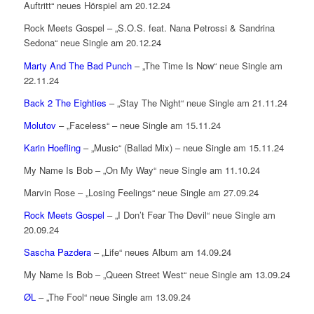
Auftritt“ neues Hörspiel am 20.12.24
Rock Meets Gospel – „S.O.S. feat. Nana Petrossi & Sandrina
Sedona“ neue Single am 20.12.24
Marty And The Bad Punch
– „The Time Is Now“ neue Single am
22.11.24
Back 2 The Eighties
– „Stay The Night“ neue Single am 21.11.24
Molutov
– „Faceless“ – neue Single am 15.11.24
Karin Hoefling
– „Music“ (Ballad Mix) – neue Single am 15.11.24
My Name Is Bob – „On My Way“ neue Single am 11.10.24
Marvin Rose – „Losing Feelings“ neue Single am 27.09.24
Rock Meets Gospel
– „I Don’t Fear The Devil“ neue Single am
20.09.24
Sascha Pazdera
– „Life“ neues Album am 14.09.24
My Name Is Bob – „Queen Street West“ neue Single am 13.09.24
ØL
– „The Fool“ neue Single am 13.09.24