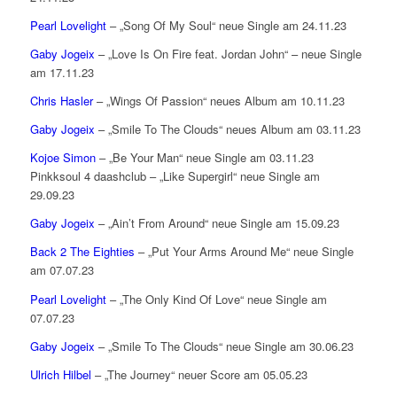
Pearl Lovelight
– „Song Of My Soul“ neue Single am 24.11.23
Gaby Jogeix
– „Love Is On Fire feat. Jordan John“ – neue Single
am 17.11.23
Chris Hasler
– „Wings Of Passion“ neues Album am 10.11.23
Gaby Jogeix
– „Smile To The Clouds“ neues Album am 03.11.23
Kojoe Simon
– „Be Your Man“ neue Single am 03.11.23
Pinkksoul 4 daashclub – „Like Supergirl“ neue Single am
29.09.23
Gaby Jogeix
– „Ain’t From Around“ neue Single am 15.09.23
Back 2 The Eighties
– „Put Your Arms Around Me“ neue Single
am 07.07.23
Pearl Lovelight
– „The Only Kind Of Love“ neue Single am
07.07.23
Gaby Jogeix
– „Smile To The Clouds“ neue Single am 30.06.23
Ulrich Hilbel
– „The Journey“ neuer Score am 05.05.23