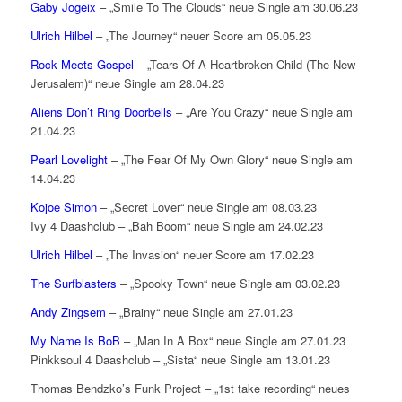
Gaby Jogeix
– „Smile To The Clouds“ neue Single am 30.06.23
Ulrich Hilbel
– „The Journey“ neuer Score am 05.05.23
Rock Meets Gospel
– „Tears Of A Heartbroken Child (The New
Jerusalem)“ neue Single am 28.04.23
Aliens Don’t Ring Doorbells
– „Are You Crazy“ neue Single am
21.04.23
Pearl Lovelight
– „The Fear Of My Own Glory“ neue Single am
14.04.23
Kojoe Simon
– „Secret Lover“ neue Single am 08.03.23
Ivy 4 Daashclub – „Bah Boom“ neue Single am 24.02.23
Ulrich Hilbel
– „The Invasion“ neuer Score am 17.02.23
The Surfblasters
– „Spooky Town“ neue Single am 03.02.23
Andy Zingsem
– „Brainy“ neue Single am 27.01.23
My Name Is BoB
– „Man In A Box“ neue Single am 27.01.23
Pinkksoul 4 Daashclub – „Sista“ neue Single am 13.01.23
Thomas Bendzko’s Funk Project – „1st take recording“ neues