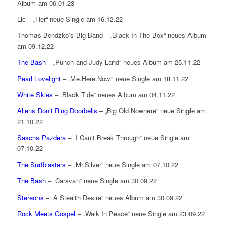
Album am 06.01.23
Lic – „Her“ neue Single am 16.12.22
Thomas Bendzko’s Big Band – „Black In The Box“ neues Album
am 09.12.22
The Bash
– „Punch and Judy Land“ neues Album am 25.11.22
Pearl Lovelight
– „Me.Here.Now.“ neue Single am 18.11.22
White Skies
– „Black Tide“ neues Album am 04.11.22
Aliens Don’t Ring Doorbells
– „Big Old Nowhere“ neue Single am
21.10.22
Sascha Pazdera
– „I Can’t Break Through“ neue Single am
07.10.22
The Surfblasters
– „Mr.Silver“ neue Single am 07.10.22
The Bash
– „Caravan“ neue Single am 30.09.22
Stereons
– „A Stealth Desire“ neues Album am 30.09.22
Rock Meets Gospel
– „Walk In Peace“ neue Single am 23.09.22