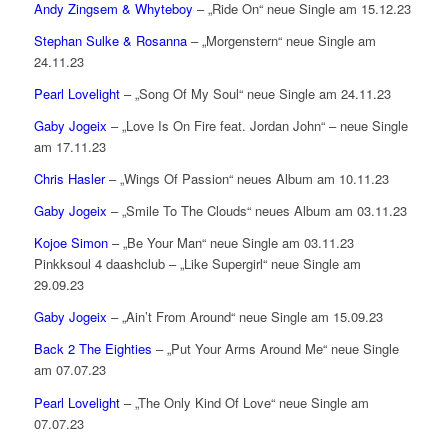
Andy Zingsem & Whyteboy
– „Ride On“ neue Single am 15.12.23
Stephan Sulke & Rosanna
– „Morgenstern“ neue Single am
24.11.23
Pearl Lovelight
– „Song Of My Soul“ neue Single am 24.11.23
Gaby Jogeix
– „Love Is On Fire feat. Jordan John“ – neue Single
am 17.11.23
Chris Hasler
– „Wings Of Passion“ neues Album am 10.11.23
Gaby Jogeix
– „Smile To The Clouds“ neues Album am 03.11.23
Kojoe Simon
– „Be Your Man“ neue Single am 03.11.23
Pinkksoul 4 daashclub – „Like Supergirl“ neue Single am
29.09.23
Gaby Jogeix
– „Ain’t From Around“ neue Single am 15.09.23
Back 2 The Eighties
– „Put Your Arms Around Me“ neue Single
am 07.07.23
Pearl Lovelight
– „The Only Kind Of Love“ neue Single am
07.07.23