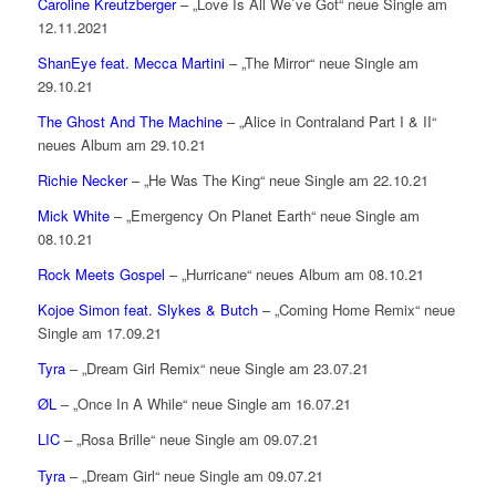
Caroline Kreutzberger
– „Love Is All We`ve Got“ neue Single am
12.11.2021
ShanEye feat. Mecca Martini
– „The Mirror“ neue Single am
29.10.21
The Ghost And The Machine
– „Alice in Contraland Part I & II“
neues Album am 29.10.21
Richie Necker
– „He Was The King“ neue Single am 22.10.21
Mick White
– „Emergency On Planet Earth“ neue Single am
08.10.21
Rock Meets Gospel
– „Hurricane“ neues Album am 08.10.21
Kojoe Simon feat. Slykes & Butch
– „Coming Home Remix“ neue
Single am 17.09.21
Tyra
– „Dream Girl Remix“ neue Single am 23.07.21
ØL
– „Once In A While“ neue Single am 16.07.21
LIC
– „Rosa Brille“ neue Single am 09.07.21
Tyra
– „Dream Girl“ neue Single am 09.07.21