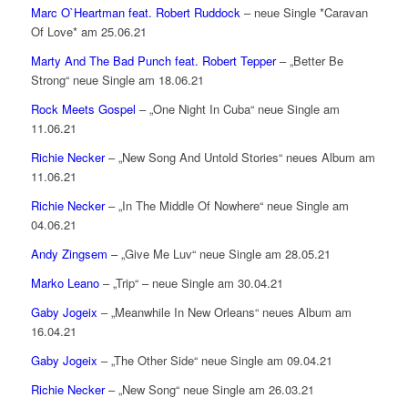
Marc O`Heartman feat. Robert Ruddock
– neue Single *Caravan
Of Love* am 25.06.21
Marty And The Bad Punch feat. Robert Tepper
– „Better Be
Strong“ neue Single am 18.06.21
Rock Meets Gospel
– „One Night In Cuba“ neue Single am
11.06.21
Richie Necker
– „New Song And Untold Stories“ neues Album am
11.06.21
Richie Necker
– „In The Middle Of Nowhere“ neue Single am
04.06.21
Andy Zingsem
– „Give Me Luv“ neue Single am 28.05.21
Marko Leano
– „Trip“ – neue Single am 30.04.21
Gaby Jogeix
– „Meanwhile In New Orleans“ neues Album am
16.04.21
Gaby Jogeix
– „The Other Side“ neue Single am 09.04.21
Richie Necker
– „New Song“ neue Single am 26.03.21