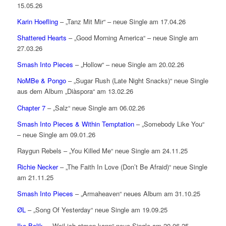
15.05.26
Karin Hoefling
– „Tanz Mit Mir“ – neue Single am 17.04.26
Shattered Hearts
– „Good Morning America“ – neue Single am
27.03.26
Smash Into Pieces
– „Hollow“ – neue Single am 20.02.26
NoMBe & Pongo
– „Sugar Rush (Late Night Snacks)“ neue Single
aus dem Album „Diàspora“ am 13.02.26
Chapter 7
– „Salz“ neue Single am 06.02.26
Smash Into Pieces & Within Temptation
– „Somebody Like You“
– neue Single am 09.01.26
Raygun Rebels – „You Killed Me“ neue Single am 24.11.25
Richie Necker
– „The Faith In Love (Don’t Be Afraid)“ neue Single
am 21.11.25
Smash Into Pieces
– „Armaheaven“ neues Album am 31.10.25
ØL
– „Song Of Yesterday“ neue Single am 19.09.25
Ike Bolik
– „Weil ich atmen kann“ neue Single am 20.06.25