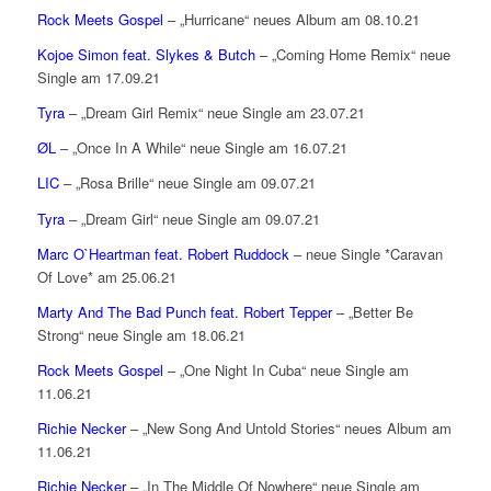
Rock Meets Gospel
– „Hurricane“ neues Album am 08.10.21
Kojoe Simon feat. Slykes & Butch
– „Coming Home Remix“ neue
Single am 17.09.21
Tyra
– „Dream Girl Remix“ neue Single am 23.07.21
ØL
– „Once In A While“ neue Single am 16.07.21
LIC
– „Rosa Brille“ neue Single am 09.07.21
Tyra
– „Dream Girl“ neue Single am 09.07.21
Marc O`Heartman feat. Robert Ruddock
– neue Single *Caravan
Of Love* am 25.06.21
Marty And The Bad Punch feat. Robert Tepper
– „Better Be
Strong“ neue Single am 18.06.21
Rock Meets Gospel
– „One Night In Cuba“ neue Single am
11.06.21
Richie Necker
– „New Song And Untold Stories“ neues Album am
11.06.21
Richie Necker
– „In The Middle Of Nowhere“ neue Single am