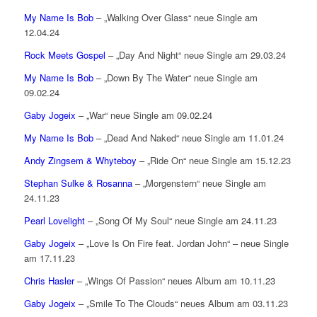
My Name Is Bob
– „Walking Over Glass“ neue Single am
12.04.24
Rock Meets Gospel
– „Day And Night“ neue Single am 29.03.24
My Name Is Bob
– „Down By The Water“ neue Single am
09.02.24
Gaby Jogeix
– „War“ neue Single am 09.02.24
My Name Is Bob
– „Dead And Naked“ neue Single am 11.01.24
Andy Zingsem & Whyteboy
– „Ride On“ neue Single am 15.12.23
Stephan Sulke & Rosanna
– „Morgenstern“ neue Single am
24.11.23
Pearl Lovelight
– „Song Of My Soul“ neue Single am 24.11.23
Gaby Jogeix
– „Love Is On Fire feat. Jordan John“ – neue Single
am 17.11.23
Chris Hasler
– „Wings Of Passion“ neues Album am 10.11.23
Gaby Jogeix
– „Smile To The Clouds“ neues Album am 03.11.23