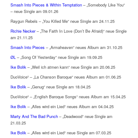
Smash Into Pieces & Within Temptation
– „Somebody Like You“
– neue Single am 09.01.26
Raygun Rebels – „You Killed Me“ neue Single am 24.11.25
Richie Necker
– „The Faith In Love (Don’t Be Afraid)“ neue Single
am 21.11.25
Smash Into Pieces
– „Armaheaven“ neues Album am 31.10.25
ØL
– „Song Of Yesterday“ neue Single am 19.09.25
Ike Bolik
– „Weil ich atmen kann“ neue Single am 20.06.25
DuoVoice² – „La Chanson Baroque“ neues Album am 01.06.25
Ike Bolik
– „Genug“ neue Single am 18.04.25
DuoVoice² – „English Baroque Songs“ neues Album am 15.04.25
Ike Bolik
– „Alles wird ein Lied“ neues Album am 04.04.25
Marty And The Bad Punch
– „Deadwood“ neue Single am
21.03.25
Ike Bolik
– „Alles wird ein Lied“ neue Single am 07.03.25