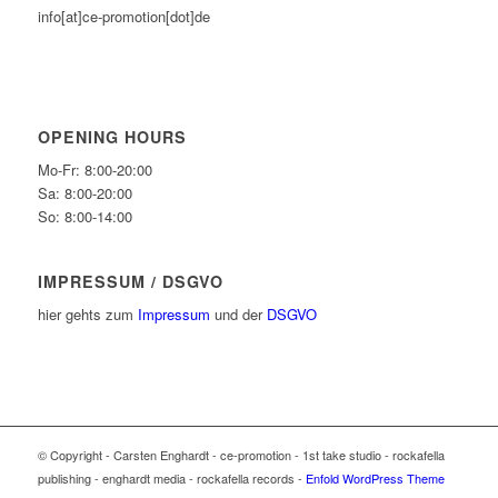
info[at]ce-promotion[dot]de
OPENING HOURS
Mo-Fr: 8:00-20:00
Sa: 8:00-20:00
So: 8:00-14:00
IMPRESSUM / DSGVO
hier gehts zum
Impressum
und der
DSGVO
© Copyright - Carsten Enghardt - ce-promotion - 1st take studio - rockafella
publishing - enghardt media - rockafella records -
Enfold WordPress Theme