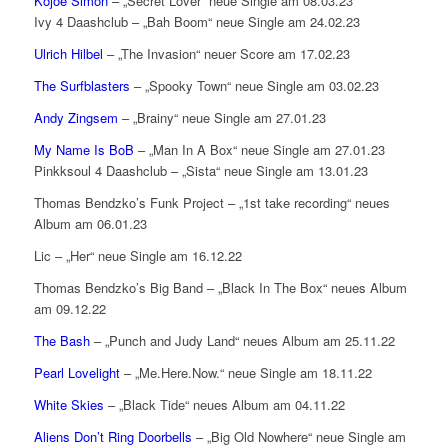
Kojoe Simon
– „Secret Lover“ neue Single am 08.03.23
Ivy 4 Daashclub – „Bah Boom“ neue Single am 24.02.23
Ulrich Hilbel
– „The Invasion“ neuer Score am 17.02.23
The Surfblasters
– „Spooky Town“ neue Single am 03.02.23
Andy Zingsem
– „Brainy“ neue Single am 27.01.23
My Name Is BoB
– „Man In A Box“ neue Single am 27.01.23
Pinkksoul 4 Daashclub – „Sista“ neue Single am 13.01.23
Thomas Bendzko’s Funk Project – „1st take recording“ neues
Album am 06.01.23
Lic – „Her“ neue Single am 16.12.22
Thomas Bendzko’s Big Band – „Black In The Box“ neues Album
am 09.12.22
The Bash
– „Punch and Judy Land“ neues Album am 25.11.22
Pearl Lovelight
– „Me.Here.Now.“ neue Single am 18.11.22
White Skies
– „Black Tide“ neues Album am 04.11.22
Aliens Don’t Ring Doorbells
– „Big Old Nowhere“ neue Single am