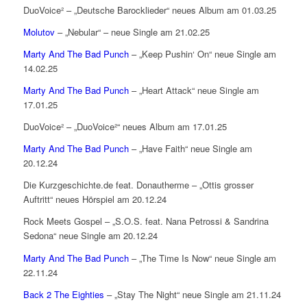
DuoVoice² – „Deutsche Barocklieder“ neues Album am 01.03.25
Molutov
– „Nebular“ – neue Single am 21.02.25
Marty And The Bad Punch
– „Keep Pushin‘ On“ neue Single am
14.02.25
Marty And The Bad Punch
– „Heart Attack“ neue Single am
17.01.25
DuoVoice² – „DuoVoice²“ neues Album am 17.01.25
Marty And The Bad Punch
– „Have Faith“ neue Single am
20.12.24
Die Kurzgeschichte.de feat. Donautherme – „Ottis grosser
Auftritt“ neues Hörspiel am 20.12.24
Rock Meets Gospel – „S.O.S. feat. Nana Petrossi & Sandrina
Sedona“ neue Single am 20.12.24
Marty And The Bad Punch
– „The Time Is Now“ neue Single am
22.11.24
Back 2 The Eighties
– „Stay The Night“ neue Single am 21.11.24