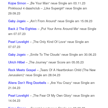
Kojoe Simon
– „Be Your Man“ neue Single am 03.11.23
Pinkksoul 4 daashclub – „Like Supergirl“ neue Single am
29.09.23
Gaby Jogeix
– „Ain’t From Around“ neue Single am 15.09.23
Back 2 The Eighties
– „Put Your Arms Around Me“ neue Single
am 07.07.23
Pearl Lovelight
– „The Only Kind Of Love“ neue Single am
07.07.23
Gaby Jogeix
– „Smile To The Clouds“ neue Single am 30.06.23
Ulrich Hilbel
– „The Journey“ neuer Score am 05.05.23
Rock Meets Gospel
– „Tears Of A Heartbroken Child (The New
Jerusalem)“ neue Single am 28.04.23
Aliens Don’t Ring Doorbells
– „Are You Crazy“ neue Single am
21.04.23
Pearl Lovelight
– „The Fear Of My Own Glory“ neue Single am
14.04.23