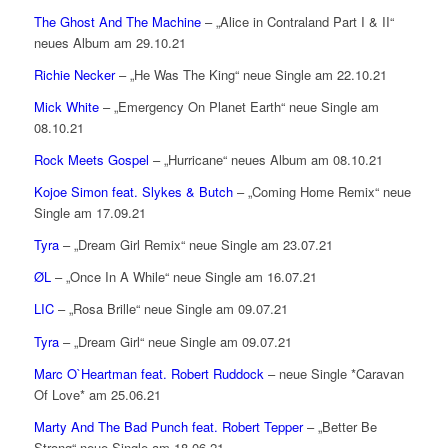
The Ghost And The Machine
– „Alice in Contraland Part I & II“
neues Album am 29.10.21
Richie Necker
– „He Was The King“ neue Single am 22.10.21
Mick White
– „Emergency On Planet Earth“ neue Single am
08.10.21
Rock Meets Gospel
– „Hurricane“ neues Album am 08.10.21
Kojoe Simon feat. Slykes & Butch
– „Coming Home Remix“ neue
Single am 17.09.21
Tyra
– „Dream Girl Remix“ neue Single am 23.07.21
ØL
– „Once In A While“ neue Single am 16.07.21
LIC
– „Rosa Brille“ neue Single am 09.07.21
Tyra
– „Dream Girl“ neue Single am 09.07.21
Marc O`Heartman feat. Robert Ruddock
– neue Single *Caravan
Of Love* am 25.06.21
Marty And The Bad Punch feat. Robert Tepper
– „Better Be
Strong“ neue Single am 18.06.21