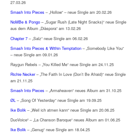
27.03.26
Smash Into Pieces
– „Hollow“ – neue Single am 20.02.26
NoMBe & Pongo
– „Sugar Rush (Late Night Snacks)“ neue Single
aus dem Album „Diàspora“ am 13.02.26
Chapter 7
– „Salz“ neue Single am 06.02.26
Smash Into Pieces & Within Temptation
– „Somebody Like You“
– neue Single am 09.01.26
Raygun Rebels – „You Killed Me“ neue Single am 24.11.25
Richie Necker
– „The Faith In Love (Don’t Be Afraid)“ neue Single
am 21.11.25
Smash Into Pieces
– „Armaheaven“ neues Album am 31.10.25
ØL
– „Song Of Yesterday“ neue Single am 19.09.25
Ike Bolik
– „Weil ich atmen kann“ neue Single am 20.06.25
DuoVoice² – „La Chanson Baroque“ neues Album am 01.06.25
Ike Bolik
– „Genug“ neue Single am 18.04.25