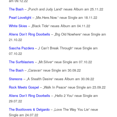
am 09.12.22
The Bash
– „Punch and Judy Land“ neues Album am 25.11.22
Pearl Lovelight
– „Me.Here.Now.“ neue Single am 18.11.22
White Skies
– „Black Tide“ neues Album am 04.11.22
Aliens Don’t Ring Doorbells
– „Big Old Nowhere“ neue Single am
21.10.22
Sascha Pazdera
– „I Can’t Break Through“ neue Single am
07.10.22
The Surfblasters
– „Mr.Silver“ neue Single am 07.10.22
The Bash
– „Caravan“ neue Single am 30.09.22
Stereons
– „A Stealth Desire“ neues Album am 30.09.22
Rock Meets Gospel
– „Walk In Peace“ neue Single am 23.09.22
Aliens Don’t Ring Doorbells
– „Hello 2 You“ neue Single am
29.07.22
The Bootlovers & Delgardo
– „Love The Way You Lie“ neue
Single am 24.07.22