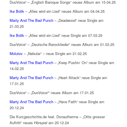
DuoVoice² – „English Baroque Songs“ neues Album am 15.04.25
Ike Bolik
– „Alles wird ein Lied“ neues Album am 04.04.25
Marty And The Bad Punch
– „Deadwood“ neue Single am
21.03.25
Ike Bolik
– „Alles wird ein Lied“ neue Single am 07.03.25
DuoVoice² – „Deutsche Barocklieder“ neues Album am 01.03.25
Molutov
– „Nebular“ – neue Single am 21.02.25
Marty And The Bad Punch
– „Keep Pushin‘ On“ neue Single am
14.02.25
Marty And The Bad Punch
– „Heart Attack“ neue Single am
17.01.25
DuoVoice² – „DuoVoice²“ neues Album am 17.01.25
Marty And The Bad Punch
– „Have Faith“ neue Single am
20.12.24
Die Kurzgeschichte.de feat. Donautherme – „Ottis grosser
Auftritt“ neues Hörspiel am 20.12.24