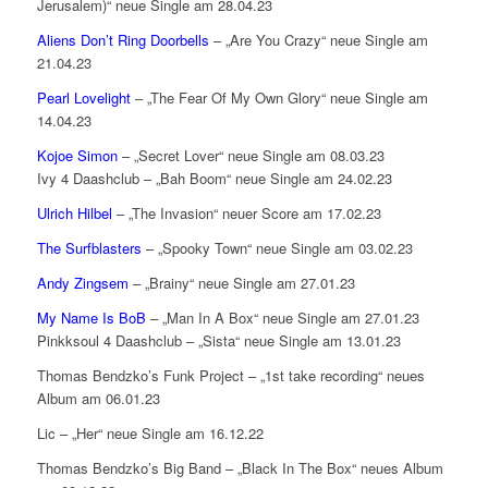
Jerusalem)“ neue Single am 28.04.23
Aliens Don’t Ring Doorbells
– „Are You Crazy“ neue Single am
21.04.23
Pearl Lovelight
– „The Fear Of My Own Glory“ neue Single am
14.04.23
Kojoe Simon
– „Secret Lover“ neue Single am 08.03.23
Ivy 4 Daashclub – „Bah Boom“ neue Single am 24.02.23
Ulrich Hilbel
– „The Invasion“ neuer Score am 17.02.23
The Surfblasters
– „Spooky Town“ neue Single am 03.02.23
Andy Zingsem
– „Brainy“ neue Single am 27.01.23
My Name Is BoB
– „Man In A Box“ neue Single am 27.01.23
Pinkksoul 4 Daashclub – „Sista“ neue Single am 13.01.23
Thomas Bendzko’s Funk Project – „1st take recording“ neues
Album am 06.01.23
Lic – „Her“ neue Single am 16.12.22
Thomas Bendzko’s Big Band – „Black In The Box“ neues Album