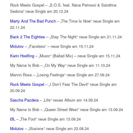
Rock Meets Gospel – „S.O.S. feat. Nana Petrossi & Sandrina
Sedona“ neue Single am 20.12.24
Marty And The Bad Punch
– „The Time Is Now“ neue Single am
22.11.24
Back 2 The Eighties
– „Stay The Night“ neue Single am 21.11.24
Molutov
– „Faceless“ – neue Single am 15.11.24
Karin Hoefling
– „Music“ (Ballad Mix) – neue Single am 15.11.24
My Name Is Bob – „On My Way“ neue Single am 11.10.24
Marvin Rose – „Losing Feelings“ neue Single am 27.09.24
Rock Meets Gospel
– „I Don’t Fear The Devil“ neue Single am
20.09.24
Sascha Pazdera
– „Life“ neues Album am 14.09.24
My Name Is Bob – „Queen Street West“ neue Single am 13.09.24
ØL
– „The Fool“ neue Single am 13.09.24
Molutov
– „Illusions“ neue Single am 23.08.24