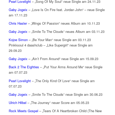
Pearl Lovelight
– „Song Of My Soul“ neue Single am 24.11.23
Gaby Jogeix
– „Love Is On Fire feat. Jordan John“ – neue Single
am 17.11.23
Chris Hasler
– „Wings Of Passion“ neues Album am 10.11.23
Gaby Jogeix
– „Smile To The Clouds“ neues Album am 03.11.23
Kojoe Simon
– „Be Your Man“ neue Single am 03.11.23
Pinkksoul 4 daashclub – „Like Supergirl“ neue Single am
29.09.23
Gaby Jogeix
– „Ain’t From Around“ neue Single am 15.09.23
Back 2 The Eighties
– „Put Your Arms Around Me“ neue Single
am 07.07.23
Pearl Lovelight
– „The Only Kind Of Love“ neue Single am
07.07.23
Gaby Jogeix
– „Smile To The Clouds“ neue Single am 30.06.23
Ulrich Hilbel
– „The Journey“ neuer Score am 05.05.23
Rock Meets Gospel
– „Tears Of A Heartbroken Child (The New