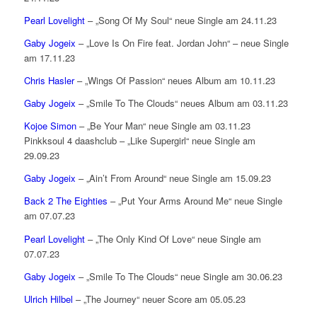
Pearl Lovelight
– „Song Of My Soul“ neue Single am 24.11.23
Gaby Jogeix
– „Love Is On Fire feat. Jordan John“ – neue Single
am 17.11.23
Chris Hasler
– „Wings Of Passion“ neues Album am 10.11.23
Gaby Jogeix
– „Smile To The Clouds“ neues Album am 03.11.23
Kojoe Simon
– „Be Your Man“ neue Single am 03.11.23
Pinkksoul 4 daashclub – „Like Supergirl“ neue Single am
29.09.23
Gaby Jogeix
– „Ain’t From Around“ neue Single am 15.09.23
Back 2 The Eighties
– „Put Your Arms Around Me“ neue Single
am 07.07.23
Pearl Lovelight
– „The Only Kind Of Love“ neue Single am
07.07.23
Gaby Jogeix
– „Smile To The Clouds“ neue Single am 30.06.23
Ulrich Hilbel
– „The Journey“ neuer Score am 05.05.23