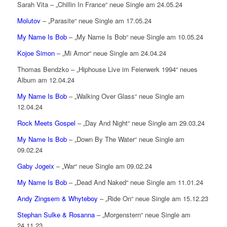
Sarah Vita – „Chillin In France“ neue Single am 24.05.24
Molutov
– „Parasite“ neue Single am 17.05.24
My Name Is Bob
– „My Name Is Bob“ neue Single am 10.05.24
Kojoe Simon
– „Mi Amor“ neue Single am 24.04.24
Thomas Bendzko – „Hiphouse Live im Feierwerk 1994“ neues
Album am 12.04.24
My Name Is Bob
– „Walking Over Glass“ neue Single am
12.04.24
Rock Meets Gospel
– „Day And Night“ neue Single am 29.03.24
My Name Is Bob
– „Down By The Water“ neue Single am
09.02.24
Gaby Jogeix
– „War“ neue Single am 09.02.24
My Name Is Bob
– „Dead And Naked“ neue Single am 11.01.24
Andy Zingsem & Whyteboy
– „Ride On“ neue Single am 15.12.23
Stephan Sulke & Rosanna
– „Morgenstern“ neue Single am
24.11.23