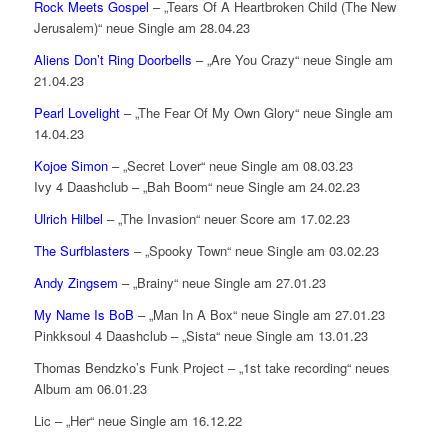
Rock Meets Gospel
– „Tears Of A Heartbroken Child (The New
Jerusalem)“ neue Single am 28.04.23
Aliens Don’t Ring Doorbells
– „Are You Crazy“ neue Single am
21.04.23
Pearl Lovelight
– „The Fear Of My Own Glory“ neue Single am
14.04.23
Kojoe Simon
– „Secret Lover“ neue Single am 08.03.23
Ivy 4 Daashclub – „Bah Boom“ neue Single am 24.02.23
Ulrich Hilbel
– „The Invasion“ neuer Score am 17.02.23
The Surfblasters
– „Spooky Town“ neue Single am 03.02.23
Andy Zingsem
– „Brainy“ neue Single am 27.01.23
My Name Is BoB
– „Man In A Box“ neue Single am 27.01.23
Pinkksoul 4 Daashclub – „Sista“ neue Single am 13.01.23
Thomas Bendzko’s Funk Project – „1st take recording“ neues
Album am 06.01.23
Lic – „Her“ neue Single am 16.12.22