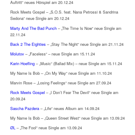
Auftritt“ neues Hörspiel am 20.12.24
Rock Meets Gospel – „S.O.S. feat. Nana Petrossi & Sandrina
Sedona“ neue Single am 20.12.24
Marty And The Bad Punch
– „The Time Is Now“ neue Single am
22.11.24
Back 2 The Eighties
– „Stay The Night“ neue Single am 21.11.24
Molutov
– „Faceless“ – neue Single am 15.11.24
Karin Hoefling
– „Music“ (Ballad Mix) – neue Single am 15.11.24
My Name Is Bob – „On My Way“ neue Single am 11.10.24
Marvin Rose – „Losing Feelings“ neue Single am 27.09.24
Rock Meets Gospel
– „I Don’t Fear The Devil“ neue Single am
20.09.24
Sascha Pazdera
– „Life“ neues Album am 14.09.24
My Name Is Bob – „Queen Street West“ neue Single am 13.09.24
ØL
– „The Fool“ neue Single am 13.09.24