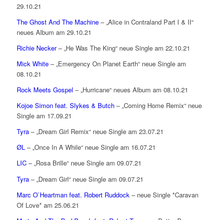
29.10.21
The Ghost And The Machine
– „Alice in Contraland Part I & II“
neues Album am 29.10.21
Richie Necker
– „He Was The King“ neue Single am 22.10.21
Mick White
– „Emergency On Planet Earth“ neue Single am
08.10.21
Rock Meets Gospel
– „Hurricane“ neues Album am 08.10.21
Kojoe Simon feat. Slykes & Butch
– „Coming Home Remix“ neue
Single am 17.09.21
Tyra
– „Dream Girl Remix“ neue Single am 23.07.21
ØL
– „Once In A While“ neue Single am 16.07.21
LIC
– „Rosa Brille“ neue Single am 09.07.21
Tyra
– „Dream Girl“ neue Single am 09.07.21
Marc O`Heartman feat. Robert Ruddock
– neue Single *Caravan
Of Love* am 25.06.21