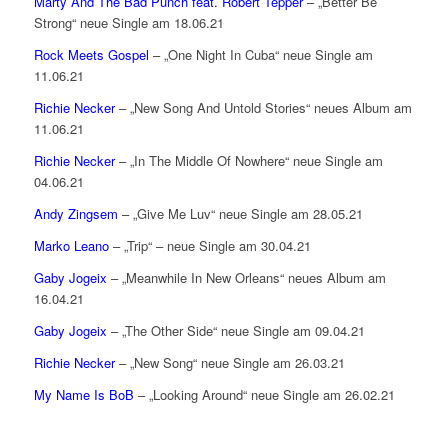
Marty And The Bad Punch feat. Robert Tepper
– „Better Be
Strong“ neue Single am 18.06.21
Rock Meets Gospel
– „One Night In Cuba“ neue Single am
11.06.21
Richie Necker
– „New Song And Untold Stories“ neues Album am
11.06.21
Richie Necker
– „In The Middle Of Nowhere“ neue Single am
04.06.21
Andy Zingsem
– „Give Me Luv“ neue Single am 28.05.21
Marko Leano
– „Trip“ – neue Single am 30.04.21
Gaby Jogeix
– „Meanwhile In New Orleans“ neues Album am
16.04.21
Gaby Jogeix
– „The Other Side“ neue Single am 09.04.21
Richie Necker
– „New Song“ neue Single am 26.03.21
My Name Is BoB
– „Looking Around“ neue Single am 26.02.21