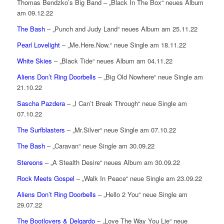
Thomas Bendzko’s Big Band – „Black In The Box“ neues Album
am 09.12.22
The Bash
– „Punch and Judy Land“ neues Album am 25.11.22
Pearl Lovelight
– „Me.Here.Now.“ neue Single am 18.11.22
White Skies
– „Black Tide“ neues Album am 04.11.22
Aliens Don’t Ring Doorbells
– „Big Old Nowhere“ neue Single am
21.10.22
Sascha Pazdera
– „I Can’t Break Through“ neue Single am
07.10.22
The Surfblasters
– „Mr.Silver“ neue Single am 07.10.22
The Bash
– „Caravan“ neue Single am 30.09.22
Stereons
– „A Stealth Desire“ neues Album am 30.09.22
Rock Meets Gospel
– „Walk In Peace“ neue Single am 23.09.22
Aliens Don’t Ring Doorbells
– „Hello 2 You“ neue Single am
29.07.22
The Bootlovers & Delgardo
– „Love The Way You Lie“ neue