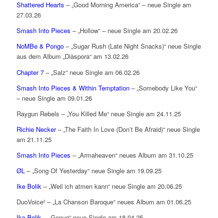
Shattered Hearts
– „Good Morning America“ – neue Single am
27.03.26
Smash Into Pieces
– „Hollow“ – neue Single am 20.02.26
NoMBe & Pongo
– „Sugar Rush (Late Night Snacks)“ neue Single
aus dem Album „Diàspora“ am 13.02.26
Chapter 7
– „Salz“ neue Single am 06.02.26
Smash Into Pieces & Within Temptation
– „Somebody Like You“
– neue Single am 09.01.26
Raygun Rebels – „You Killed Me“ neue Single am 24.11.25
Richie Necker
– „The Faith In Love (Don’t Be Afraid)“ neue Single
am 21.11.25
Smash Into Pieces
– „Armaheaven“ neues Album am 31.10.25
ØL
– „Song Of Yesterday“ neue Single am 19.09.25
Ike Bolik
– „Weil ich atmen kann“ neue Single am 20.06.25
DuoVoice² – „La Chanson Baroque“ neues Album am 01.06.25
Ike Bolik
– „Genug“ neue Single am 18.04.25