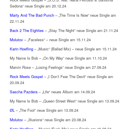
Sedona“ neue Single am 20.12.24
Marty And The Bad Punch
– „The Time Is Now“ neue Single am
22.11.24
Back 2 The Eighties
– „Stay The Night“ neue Single am 21.11.24
Molutov
– „Faceless“ – neue Single am 15.11.24
Karin Hoefling
– „Music“ (Ballad Mix) – neue Single am 15.11.24
My Name Is Bob – „On My Way“ neue Single am 11.10.24
Marvin Rose – „Losing Feelings“ neue Single am 27.09.24
Rock Meets Gospel
– „I Don’t Fear The Devil“ neue Single am
20.09.24
Sascha Pazdera
– „Life“ neues Album am 14.09.24
My Name Is Bob – „Queen Street West“ neue Single am 13.09.24
ØL
– „The Fool“ neue Single am 13.09.24
Molutov
– „Illusions“ neue Single am 23.08.24
Karin Hoefling
– „Music“ (Funk Mix) neue Single am 16.08.24