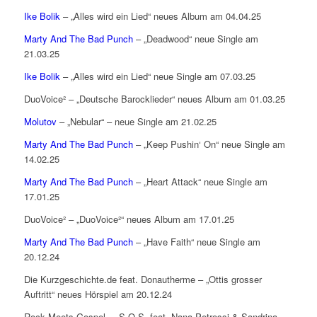
Ike Bolik
– „Alles wird ein Lied“ neues Album am 04.04.25
Marty And The Bad Punch
– „Deadwood“ neue Single am
21.03.25
Ike Bolik
– „Alles wird ein Lied“ neue Single am 07.03.25
DuoVoice² – „Deutsche Barocklieder“ neues Album am 01.03.25
Molutov
– „Nebular“ – neue Single am 21.02.25
Marty And The Bad Punch
– „Keep Pushin‘ On“ neue Single am
14.02.25
Marty And The Bad Punch
– „Heart Attack“ neue Single am
17.01.25
DuoVoice² – „DuoVoice²“ neues Album am 17.01.25
Marty And The Bad Punch
– „Have Faith“ neue Single am
20.12.24
Die Kurzgeschichte.de feat. Donautherme – „Ottis grosser
Auftritt“ neues Hörspiel am 20.12.24
Rock Meets Gospel – „S.O.S. feat. Nana Petrossi & Sandrina