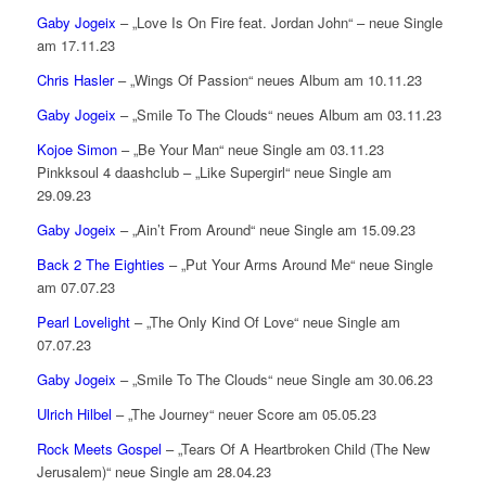
Gaby Jogeix
– „Love Is On Fire feat. Jordan John“ – neue Single
am 17.11.23
Chris Hasler
– „Wings Of Passion“ neues Album am 10.11.23
Gaby Jogeix
– „Smile To The Clouds“ neues Album am 03.11.23
Kojoe Simon
– „Be Your Man“ neue Single am 03.11.23
Pinkksoul 4 daashclub – „Like Supergirl“ neue Single am
29.09.23
Gaby Jogeix
– „Ain’t From Around“ neue Single am 15.09.23
Back 2 The Eighties
– „Put Your Arms Around Me“ neue Single
am 07.07.23
Pearl Lovelight
– „The Only Kind Of Love“ neue Single am
07.07.23
Gaby Jogeix
– „Smile To The Clouds“ neue Single am 30.06.23
Ulrich Hilbel
– „The Journey“ neuer Score am 05.05.23
Rock Meets Gospel
– „Tears Of A Heartbroken Child (The New
Jerusalem)“ neue Single am 28.04.23