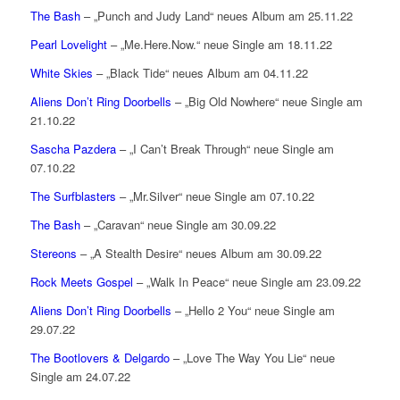
The Bash
– „Punch and Judy Land“ neues Album am 25.11.22
Pearl Lovelight
– „Me.Here.Now.“ neue Single am 18.11.22
White Skies
– „Black Tide“ neues Album am 04.11.22
Aliens Don’t Ring Doorbells
– „Big Old Nowhere“ neue Single am
21.10.22
Sascha Pazdera
– „I Can’t Break Through“ neue Single am
07.10.22
The Surfblasters
– „Mr.Silver“ neue Single am 07.10.22
The Bash
– „Caravan“ neue Single am 30.09.22
Stereons
– „A Stealth Desire“ neues Album am 30.09.22
Rock Meets Gospel
– „Walk In Peace“ neue Single am 23.09.22
Aliens Don’t Ring Doorbells
– „Hello 2 You“ neue Single am
29.07.22
The Bootlovers & Delgardo
– „Love The Way You Lie“ neue
Single am 24.07.22