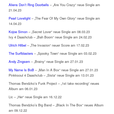
Aliens Don’t Ring Doorbells
– „Are You Crazy“ neue Single am
21.04.23
Pearl Lovelight
– „The Fear Of My Own Glory“ neue Single am
14.04.23
Kojoe Simon
– „Secret Lover“ neue Single am 08.03.23
Ivy 4 Daashclub – „Bah Boom“ neue Single am 24.02.23
Ulrich Hilbel
– „The Invasion“ neuer Score am 17.02.23
The Surfblasters
– „Spooky Town“ neue Single am 03.02.23
Andy Zingsem
– „Brainy“ neue Single am 27.01.23
My Name Is BoB
– „Man In A Box“ neue Single am 27.01.23
Pinkksoul 4 Daashclub – „Sista“ neue Single am 13.01.23
Thomas Bendzko’s Funk Project – „1st take recording“ neues
Album am 06.01.23
Lic – „Her“ neue Single am 16.12.22
Thomas Bendzko’s Big Band – „Black In The Box“ neues Album
am 09.12.22