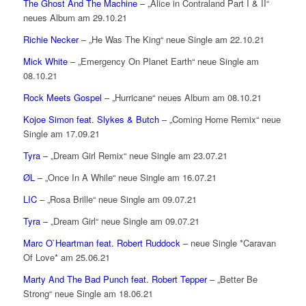
The Ghost And The Machine
– „Alice in Contraland Part I & II“
neues Album am 29.10.21
Richie Necker
– „He Was The King“ neue Single am 22.10.21
Mick White
– „Emergency On Planet Earth“ neue Single am
08.10.21
Rock Meets Gospel
– „Hurricane“ neues Album am 08.10.21
Kojoe Simon feat. Slykes & Butch
– „Coming Home Remix“ neue
Single am 17.09.21
Tyra
– „Dream Girl Remix“ neue Single am 23.07.21
ØL
– „Once In A While“ neue Single am 16.07.21
LIC
– „Rosa Brille“ neue Single am 09.07.21
Tyra
– „Dream Girl“ neue Single am 09.07.21
Marc O`Heartman feat. Robert Ruddock
– neue Single *Caravan
Of Love* am 25.06.21
Marty And The Bad Punch feat. Robert Tepper
– „Better Be
Strong“ neue Single am 18.06.21