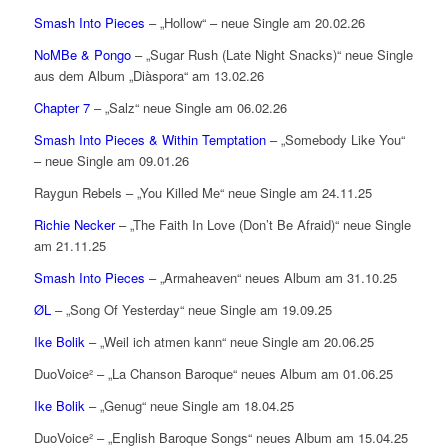
Smash Into Pieces
– „Hollow“ – neue Single am 20.02.26
NoMBe & Pongo
– „Sugar Rush (Late Night Snacks)“ neue Single
aus dem Album „Diàspora“ am 13.02.26
Chapter 7
– „Salz“ neue Single am 06.02.26
Smash Into Pieces & Within Temptation
– „Somebody Like You“
– neue Single am 09.01.26
Raygun Rebels – „You Killed Me“ neue Single am 24.11.25
Richie Necker
– „The Faith In Love (Don’t Be Afraid)“ neue Single
am 21.11.25
Smash Into Pieces
– „Armaheaven“ neues Album am 31.10.25
ØL
– „Song Of Yesterday“ neue Single am 19.09.25
Ike Bolik
– „Weil ich atmen kann“ neue Single am 20.06.25
DuoVoice² – „La Chanson Baroque“ neues Album am 01.06.25
Ike Bolik
– „Genug“ neue Single am 18.04.25
DuoVoice² – „English Baroque Songs“ neues Album am 15.04.25