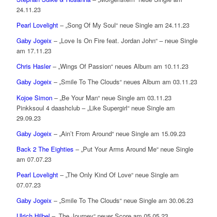
24.11.23
Pearl Lovelight
– „Song Of My Soul“ neue Single am 24.11.23
Gaby Jogeix
– „Love Is On Fire feat. Jordan John“ – neue Single
am 17.11.23
Chris Hasler
– „Wings Of Passion“ neues Album am 10.11.23
Gaby Jogeix
– „Smile To The Clouds“ neues Album am 03.11.23
Kojoe Simon
– „Be Your Man“ neue Single am 03.11.23
Pinkksoul 4 daashclub – „Like Supergirl“ neue Single am
29.09.23
Gaby Jogeix
– „Ain’t From Around“ neue Single am 15.09.23
Back 2 The Eighties
– „Put Your Arms Around Me“ neue Single
am 07.07.23
Pearl Lovelight
– „The Only Kind Of Love“ neue Single am
07.07.23
Gaby Jogeix
– „Smile To The Clouds“ neue Single am 30.06.23
Ulrich Hilbel
– „The Journey“ neuer Score am 05.05.23