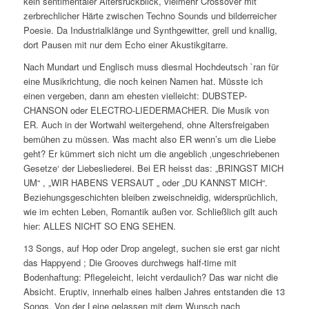
kein sentimentaler Altersrückblick, vielmehr Crossover mit
zerbrechlicher Härte zwischen Techno Sounds und bilderreicher
Poesie. Da Industrialklänge und Synthgewitter, grell und knallig,
dort Pausen mit nur dem Echo einer Akustikgitarre.
Nach Mundart und Englisch muss diesmal Hochdeutsch `ran für
eine Musikrichtung, die noch keinen Namen hat. Müsste ich
einen vergeben, dann am ehesten vielleicht: DUBSTEP-
CHANSON oder ELECTRO-LIEDERMACHER. Die Musik von
ER. Auch in der Wortwahl weitergehend, ohne Altersfreigaben
bemühen zu müssen. Was macht also ER wenn’s um die Liebe
geht? Er kümmert sich nicht um die angeblich ‚ungeschriebenen
Gesetze‘ der Liebesliederei. Bei ER heisst das: „BRINGST MICH
UM“ , „WIR HABENS VERSAUT „ oder „DU KANNST MICH“.
Beziehungsgeschichten bleiben zweischneidig, widersprüchlich,
wie im echten Leben, Romantik außen vor. Schließlich gilt auch
hier: ALLES NICHT SO ENG SEHEN.
13 Songs, auf Hop oder Drop angelegt, suchen sie erst gar nicht
das Happyend ; Die Grooves durchwegs half-time mit
Bodenhaftung: Pflegeleicht, leicht verdaulich? Das war nicht die
Absicht. Eruptiv, innerhalb eines halben Jahres entstanden die 13
Songs. Von der Leine gelassen mit dem Wunsch nach