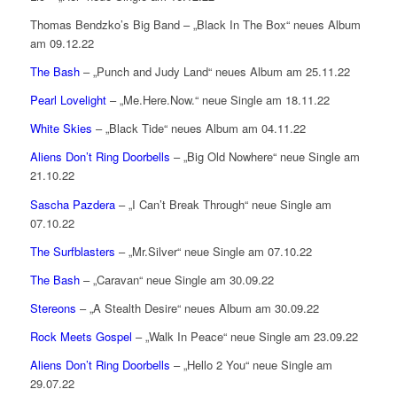
Thomas Bendzko’s Big Band – „Black In The Box“ neues Album
am 09.12.22
The Bash
– „Punch and Judy Land“ neues Album am 25.11.22
Pearl Lovelight
– „Me.Here.Now.“ neue Single am 18.11.22
White Skies
– „Black Tide“ neues Album am 04.11.22
Aliens Don’t Ring Doorbells
– „Big Old Nowhere“ neue Single am
21.10.22
Sascha Pazdera
– „I Can’t Break Through“ neue Single am
07.10.22
The Surfblasters
– „Mr.Silver“ neue Single am 07.10.22
The Bash
– „Caravan“ neue Single am 30.09.22
Stereons
– „A Stealth Desire“ neues Album am 30.09.22
Rock Meets Gospel
– „Walk In Peace“ neue Single am 23.09.22
Aliens Don’t Ring Doorbells
– „Hello 2 You“ neue Single am
29.07.22