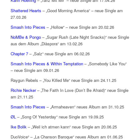
Karin Hoefling
– „Tanz Mit Mir“ – neue Single am 17.04.26
Shattered Hearts
– „Good Morning America“ – neue Single am
27.03.26
Smash Into Pieces
– „Hollow“ – neue Single am 20.02.26
NoMBe & Pongo
– „Sugar Rush (Late Night Snacks)“ neue Single
aus dem Album „Diàspora“ am 13.02.26
Chapter 7
– „Salz“ neue Single am 06.02.26
Smash Into Pieces & Within Temptation
– „Somebody Like You“
– neue Single am 09.01.26
Raygun Rebels – „You Killed Me“ neue Single am 24.11.25
Richie Necker
– „The Faith In Love (Don’t Be Afraid)“ neue Single
am 21.11.25
Smash Into Pieces
– „Armaheaven“ neues Album am 31.10.25
ØL
– „Song Of Yesterday“ neue Single am 19.09.25
Ike Bolik
– „Weil ich atmen kann“ neue Single am 20.06.25
DuoVoice² – „La Chanson Baroque“ neues Album am 01.06.25