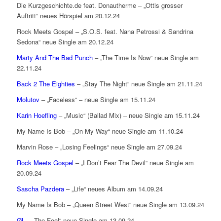
Die Kurzgeschichte.de feat. Donautherme – „Ottis grosser
Auftritt“ neues Hörspiel am 20.12.24
Rock Meets Gospel – „S.O.S. feat. Nana Petrossi & Sandrina
Sedona“ neue Single am 20.12.24
Marty And The Bad Punch
– „The Time Is Now“ neue Single am
22.11.24
Back 2 The Eighties
– „Stay The Night“ neue Single am 21.11.24
Molutov
– „Faceless“ – neue Single am 15.11.24
Karin Hoefling
– „Music“ (Ballad Mix) – neue Single am 15.11.24
My Name Is Bob – „On My Way“ neue Single am 11.10.24
Marvin Rose – „Losing Feelings“ neue Single am 27.09.24
Rock Meets Gospel
– „I Don’t Fear The Devil“ neue Single am
20.09.24
Sascha Pazdera
– „Life“ neues Album am 14.09.24
My Name Is Bob – „Queen Street West“ neue Single am 13.09.24
ØL
– „The Fool“ neue Single am 13.09.24