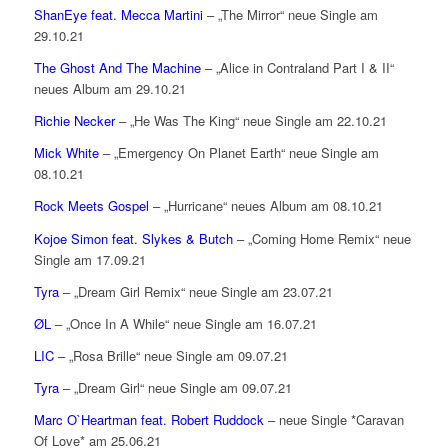
ShanEye feat. Mecca Martini
– „The Mirror“ neue Single am
29.10.21
The Ghost And The Machine
– „Alice in Contraland Part I & II“
neues Album am 29.10.21
Richie Necker
– „He Was The King“ neue Single am 22.10.21
Mick White
– „Emergency On Planet Earth“ neue Single am
08.10.21
Rock Meets Gospel
– „Hurricane“ neues Album am 08.10.21
Kojoe Simon feat. Slykes & Butch
– „Coming Home Remix“ neue
Single am 17.09.21
Tyra
– „Dream Girl Remix“ neue Single am 23.07.21
ØL
– „Once In A While“ neue Single am 16.07.21
LIC
– „Rosa Brille“ neue Single am 09.07.21
Tyra
– „Dream Girl“ neue Single am 09.07.21
Marc O`Heartman feat. Robert Ruddock
– neue Single *Caravan
Of Love* am 25.06.21