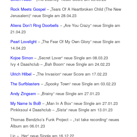
Rock Meets Gospel
– „Tears Of A Heartbroken Child (The New
Jerusalem)“ neue Single am 28.04.23
Aliens Don’t Ring Doorbells
– „Are You Crazy“ neue Single am
21.04.23
Pearl Lovelight
– „The Fear Of My Own Glory“ neue Single am
14.04.23
Kojoe Simon
– „Secret Lover“ neue Single am 08.03.23
Ivy 4 Daashclub – „Bah Boom“ neue Single am 24.02.23
Ulrich Hilbel
– „The Invasion“ neuer Score am 17.02.23
The Surfblasters
– „Spooky Town“ neue Single am 03.02.23
Andy Zingsem
– „Brainy“ neue Single am 27.01.23
My Name Is BoB
– „Man In A Box“ neue Single am 27.01.23
Pinkksoul 4 Daashclub – „Sista“ neue Single am 13.01.23
Thomas Bendzko’s Funk Project – „1st take recording“ neues
Album am 06.01.23
Lic – „Her“ neue Single am 16.12.22