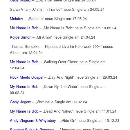
Sarah Vita – „Chillin In France“ neue Single am 24.05.24
Molutov
– „Parasite“ neue Single am 17.05.24
My Name Is Bob
– „My Name Is Bob“ neue Single am 10.05.24
Kojoe Simon
– „Mi Amor“ neue Single am 24.04.24
Thomas Bendzko – „Hiphouse Live im Feierwerk 1994“ neues
Album am 12.04.24
My Name Is Bob
– „Walking Over Glass“ neue Single am
12.04.24
Rock Meets Gospel
– „Day And Night“ neue Single am 29.03.24
My Name Is Bob
– „Down By The Water“ neue Single am
09.02.24
Gaby Jogeix
– „War“ neue Single am 09.02.24
My Name Is Bob
– „Dead And Naked“ neue Single am 11.01.24
Andy Zingsem & Whyteboy
– „Ride On“ neue Single am 15.12.23
Stephan Sulke & Rosanna
– „Morgenstern“ neue Single am